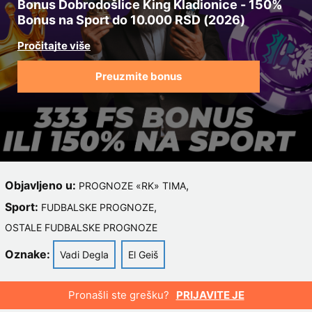
Bonus Dobrodošlice King Kladionice - 150%
Bonus na Sport do 10.000 RSD (2026)
Preuzmite bonus
Objavljeno u:
,
PROGNOZE «RK» TIMA
Sport:
,
FUDBALSKE PROGNOZE
OSTALE FUDBALSKE PROGNOZE
Oznake:
Vadi Degla
El Geiš
Pronašli ste grešku?
PRIJAVITE JE