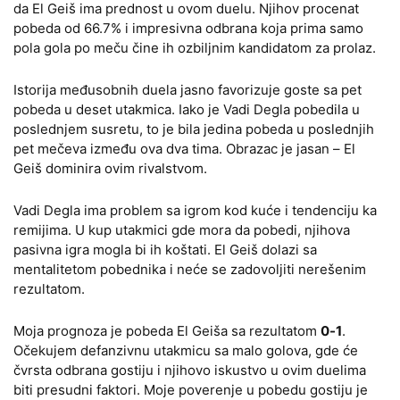
da El Geiš ima prednost u ovom duelu. Njihov procenat
pobeda od 66.7% i impresivna odbrana koja prima samo
pola gola po meču čine ih ozbiljnim kandidatom za prolaz.
Istorija međusobnih duela jasno favorizuje goste sa pet
pobeda u deset utakmica. Iako je Vadi Degla pobedila u
poslednjem susretu, to je bila jedina pobeda u poslednjih
pet mečeva između ova dva tima. Obrazac je jasan – El
Geiš dominira ovim rivalstvom.
Vadi Degla ima problem sa igrom kod kuće i tendenciju ka
remijima. U kup utakmici gde mora da pobedi, njihova
pasivna igra mogla bi ih koštati. El Geiš dolazi sa
mentalitetom pobednika i neće se zadovoljiti nerešenim
rezultatom.
Moja prognoza je pobeda El Geiša sa rezultatom
0-1
.
Očekujem defanzivnu utakmicu sa malo golova, gde će
čvrsta odbrana gostiju i njihovo iskustvo u ovim duelima
biti presudni faktori. Moje poverenje u pobedu gostiju je