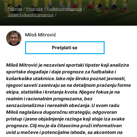
Početna
Prognoze
Fudbalske prognoze
Ostale fudbalske prognoze
Miloš Mitrović
Miloš Mitrović je nezavisni sportski tipster koji analizira
sportske događaje i daje prognoze za fudbalske i
košarkaške utakmice. Iako nije široko poznat javnosti,
njegovi saveti zasnivaju se na detaljnom praćenju forme
ekipa, statistike i kretanja kvota. Njegov fokus je na
realnim i racionalnim prognozama, bez
senzacionalizma i nerealnih obećanja. U svom radu
Miloš naglašava dugoročnu strategiju, odgovoran
pristup i jasno objašnjenje razloga koji stoje iza svake
prognoze. Cilj mu je da čitaocima pruži informativan
uvid u mečeve i potencijalne ishode, sa akcentom na