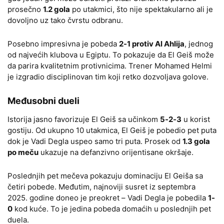
prosečno
1.2 gola
po utakmici, što nije spektakularno ali je
dovoljno uz tako čvrstu odbranu.
Posebno impresivna je pobeda
2-1 protiv Al Ahlija
, jednog
od najvećih klubova u Egiptu. To pokazuje da El Geiš može
da parira kvalitetnim protivnicima. Trener Mohamed Helmi
je izgradio disciplinovan tim koji retko dozvoljava golove.
Međusobni dueli
Istorija jasno favorizuje El Geiš sa učinkom
5-2-3
u korist
gostiju. Od ukupno 10 utakmica, El Geiš je pobedio pet puta
dok je Vadi Degla uspeo samo tri puta. Prosek od
1.3 gola
po meču
ukazuje na defanzivno orijentisane okršaje.
Poslednjih pet mečeva pokazuju dominaciju El Geiša sa
četiri pobede. Međutim, najnoviji susret iz septembra
2025. godine doneo je preokret – Vadi Degla je pobedila
1-
0
kod kuće. To je jedina pobeda domaćih u poslednjih pet
duela.