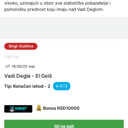
visoko, uzimajući u obzir sve statističke pokazatelje i
psihološku prednost koju imaju nad Vadi Deglom.
Singl: Gubitna
Liga kup
16:00/25 mar
Vadi Degla - El Geiš
k:
Tip: Konačan ishod - 2
Bonus
RSD10000
Idi na sajt