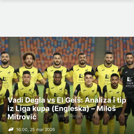
Vadi Degla vs El Geiš: Analiza i tip
iz Liga kupa (Engleska) – Miloš
Mitrović
16:00, 25 mar 2026