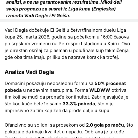
analizi, a ne na garantovanim rezultatima. Miloš deli
svoju prognozu za susret iz Liga kupa (Engleska)
između Vadi Degle i El Geiša.
Vadi Degla dočekuje El Geiš u četvrtfinalnom duelu Liga
kupa 25. marta 2026. godine sa početkom u 16:00 časova
po srpskom vremenu na Petrosport stadionu u Kairu. Ovo
je direktan okršaj za plasman u polufinale kup takmičenja,
gde oba tima imaju priliku da naprave korak ka trofej.
Analiza Vadi Degla
Domaćini pokazuju nedoslednu formu sa
50% procenat
pobeda
u nedavnim nastupima. Forma
WLDWW
otkriva
tim koji se muči da pronađe kontinuitet. Zabrinjavajuće je
što kod kuće beleže samo
33.3% pobeda
, što nije
impresivno za tim koji želi da prođe dalje u kupu.
Ofanzivno su solidni sa prosekom od
2.0 gola po meču
, što
pokazuje da imaju kvalitet u napadu. Odbrana je takođe