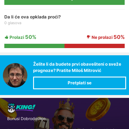
Da li će ova opklada proći?
0 glasova
50%
50%
Prolazi
Ne prolazi
Želite li da budete prvi obavešteni o sveže
prognoze? Pratite Miloš Mitrović
Bonusi Dobrodošlice