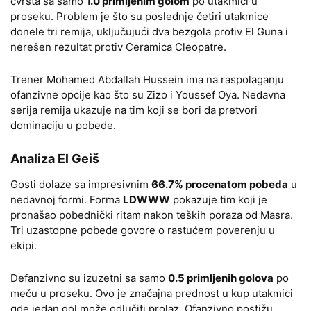
čvrsta sa samo
1.0 primljenim golom
po utakmici u
proseku. Problem je što su poslednje četiri utakmice
donele tri remija, uključujući dva bezgola protiv El Guna i
nerešen rezultat protiv Ceramica Cleopatre.
Trener Mohamed Abdallah Hussein ima na raspolaganju
ofanzivne opcije kao što su Zizo i Youssef Oya. Nedavna
serija remija ukazuje na tim koji se bori da pretvori
dominaciju u pobede.
Analiza El Geiš
Gosti dolaze sa impresivnim
66.7% procenatom pobeda
u
nedavnoj formi. Forma
LDWWW
pokazuje tim koji je
pronašao pobednički ritam nakon teških poraza od Masra.
Tri uzastopne pobede govore o rastućem poverenju u
ekipi.
Defanzivno su izuzetni sa samo
0.5 primljenih golova
po
meču u proseku. Ovo je značajna prednost u kup utakmici
gde jedan gol može odlučiti prolaz. Ofanzivno postižu