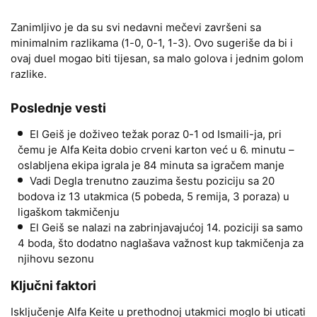
Zanimljivo je da su svi nedavni mečevi završeni sa
minimalnim razlikama (1-0, 0-1, 1-3). Ovo sugeriše da bi i
ovaj duel mogao biti tijesan, sa malo golova i jednim golom
razlike.
Poslednje vesti
El Geiš je doživeo težak poraz 0-1 od Ismaili-ja, pri
čemu je Alfa Keita dobio crveni karton već u 6. minutu –
oslabljena ekipa igrala je 84 minuta sa igračem manje
Vadi Degla trenutno zauzima šestu poziciju sa 20
bodova iz 13 utakmica (5 pobeda, 5 remija, 3 poraza) u
ligaškom takmičenju
El Geiš se nalazi na zabrinjavajućoj 14. poziciji sa samo
4 boda, što dodatno naglašava važnost kup takmičenja za
njihovu sezonu
Ključni faktori
Isključenje Alfa Keite u prethodnoj utakmici moglo bi uticati