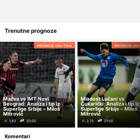
Trenutne prognoze
PROGNOZE «RK» TIMA
PROGNOZE «RK»
Mačva vs IMT Novi
Mladost Lučani vs
Beograd: Analiza i tip iz
Čukarički: Analiza i tip iz
Superlige Srbije – Miloš
Superlige Srbije – Miloš
Mitrović
Mitrović
K:
K:
20:00
21:00
Komentari