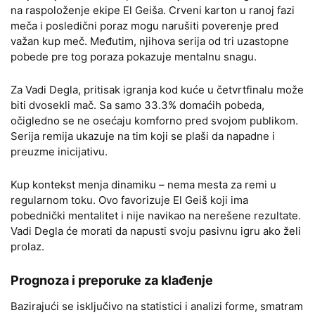
na raspoloženje ekipe El Geiša. Crveni karton u ranoj fazi
meča i posledični poraz mogu narušiti poverenje pred
važan kup meč. Međutim, njihova serija od tri uzastopne
pobede pre tog poraza pokazuje mentalnu snagu.
Za Vadi Degla, pritisak igranja kod kuće u četvrtfinalu može
biti dvosekli mač. Sa samo 33.3% domaćih pobeda,
očigledno se ne osećaju komforno pred svojom publikom.
Serija remija ukazuje na tim koji se plaši da napadne i
preuzme inicijativu.
Kup kontekst menja dinamiku – nema mesta za remi u
regularnom toku. Ovo favorizuje El Geiš koji ima
pobednički mentalitet i nije navikao na nerešene rezultate.
Vadi Degla će morati da napusti svoju pasivnu igru ako želi
prolaz.
Prognoza i preporuke za klađenje
Bazirajući se isključivo na statistici i analizi forme, smatram