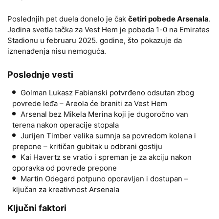
Poslednjih pet duela donelo je čak
četiri pobede Arsenala
.
Jedina svetla tačka za Vest Hem je pobeda 1-0 na Emirates
Stadionu u februaru 2025. godine, što pokazuje da
iznenađenja nisu nemoguća.
Poslednje vesti
Golman Lukasz Fabianski potvrđeno odsutan zbog
povrede leđa – Areola će braniti za Vest Hem
Arsenal bez Mikela Merina koji je dugoročno van
terena nakon operacije stopala
Jurijen Timber velika sumnja sa povredom kolena i
prepone – kritičan gubitak u odbrani gostiju
Kai Havertz se vratio i spreman je za akciju nakon
oporavka od povrede prepone
Martin Odegard potpuno oporavljen i dostupan –
ključan za kreativnost Arsenala
Ključni faktori