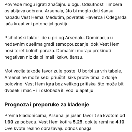
Povrede mogu igrati značajnu ulogu. Odsutnost Timbera
oslabljava odbranu Arsenala, što bi moglo dati šansu
napadu Vest Hema. Međutim, povratak Haverca i Odegarda
jača kreativni potencijal gostiju.
Psihološki faktor ide u prilog Arsenalu. Dominacija u
nedavnim duelima gradi samopouzdanje, dok Vest Hem
nosi teret bolnih poraza. Domaćini moraju prekinuti
negativan niz da bi imali ikakvu šansu.
Motivacija takođe favorizuje goste. U borbi za vrh tabele,
Arsenal ne može sebi priuštiti kiks protiv tima iz donje
polovine. Vest Hem igra bez velikog pritiska, što može biti
dvosekli mač – ili oslobađa ili vodi u apatiju.
Prognoza i preporuke za klađenje
Prema kladionicama, Arsenal je jasan favorit sa kvotom od
1.60
za pobedu. Vest Hem kotira
5.25
, dok je remi na
4.10
.
Ove kvote realno odražavaju odnos snaga.