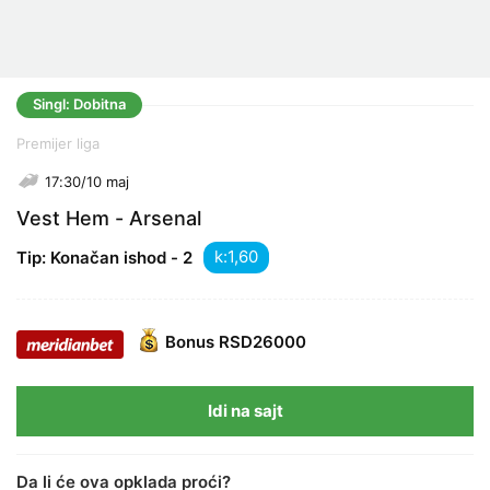
Singl: Dobitna
Premijer liga
17:30/10 maj
Vest Hem - Arsenal
k:
Tip: Konačan ishod - 2
Bonus
RSD26000
Idi na sajt
Da li će ova opklada proći?