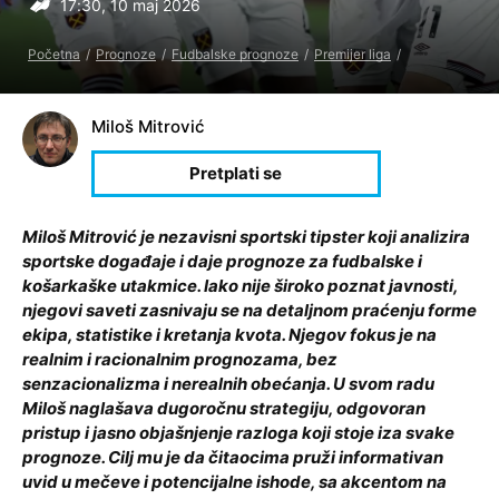
17:30, 10 maj 2026
Početna
Prognoze
Fudbalske prognoze
Premijer liga
Miloš Mitrović
Miloš Mitrović je nezavisni sportski tipster koji analizira
sportske događaje i daje prognoze za fudbalske i
košarkaške utakmice. Iako nije široko poznat javnosti,
njegovi saveti zasnivaju se na detaljnom praćenju forme
ekipa, statistike i kretanja kvota. Njegov fokus je na
realnim i racionalnim prognozama, bez
senzacionalizma i nerealnih obećanja. U svom radu
Miloš naglašava dugoročnu strategiju, odgovoran
pristup i jasno objašnjenje razloga koji stoje iza svake
prognoze. Cilj mu je da čitaocima pruži informativan
uvid u mečeve i potencijalne ishode, sa akcentom na