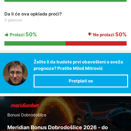
Da li će ova opklada proći?
0 glasova
50%
50%
Prolazi
Ne prolazi
Želite li da budete prvi obavešteni o sveže
prognoze? Pratite Miloš Mitrović
Bonusi Dobrodošlice
Meridian Bonus Dobrodošlice 2026 - do