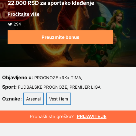
22.000 RSD za sportsko klađenje
294
Preuzmite bonus
Objavljeno u:
,
PROGNOZE «RK» TIMA
Sport:
,
FUDBALSKE PROGNOZE
PREMIJER LIGA
Oznake:
Arsenal
Vest Hem
Pronašli ste grešku?
PRIJAVITE JE