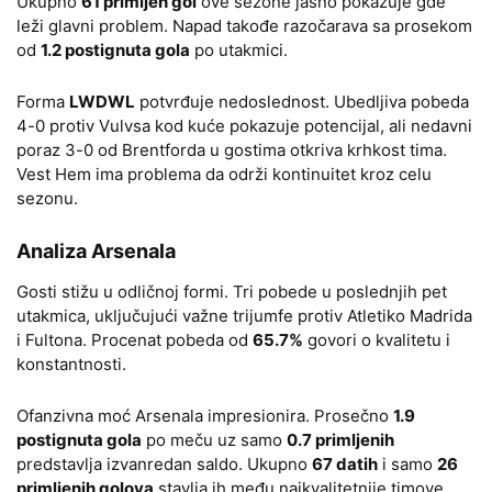
Ukupno
61 primljen gol
ove sezone jasno pokazuje gde
leži glavni problem. Napad takođe razočarava sa prosekom
od
1.2 postignuta gola
po utakmici.
Forma
LWDWL
potvrđuje nedoslednost. Ubedljiva pobeda
4-0 protiv Vulvsa kod kuće pokazuje potencijal, ali nedavni
poraz 3-0 od Brentforda u gostima otkriva krhkost tima.
Vest Hem ima problema da održi kontinuitet kroz celu
sezonu.
Analiza Arsenala
Gosti stižu u odličnoj formi. Tri pobede u poslednjih pet
utakmica, uključujući važne trijumfe protiv Atletiko Madrida
i Fultona. Procenat pobeda od
65.7%
govori o kvalitetu i
konstantnosti.
Ofanzivna moć Arsenala impresionira. Prosečno
1.9
postignuta gola
po meču uz samo
0.7 primljenih
predstavlja izvanredan saldo. Ukupno
67 datih
i samo
26
primljenih golova
stavlja ih među najkvalitetnije timove