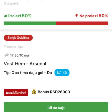
0 glasova
50%
50%
Prolazi
Ne prolazi
Singl: Gubitna
Premijer liga
17:30/10 maj
Vest Hem - Arsenal
k:
Tip: Oba tima daju gol - Da
Bonus
RSD26000
Idi na sajt