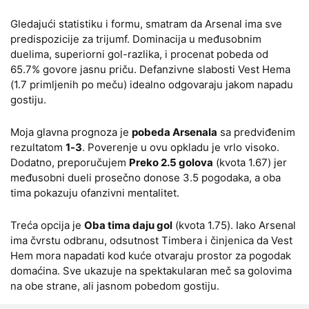
Gledajući statistiku i formu, smatram da Arsenal ima sve
predispozicije za trijumf. Dominacija u međusobnim
duelima, superiorni gol-razlika, i procenat pobeda od
65.7% govore jasnu priču. Defanzivne slabosti Vest Hema
(1.7 primljenih po meču) idealno odgovaraju jakom napadu
gostiju.
Moja glavna prognoza je
pobeda Arsenala
sa predviđenim
rezultatom
1-3
. Poverenje u ovu opkladu je vrlo visoko.
Dodatno, preporučujem
Preko 2.5 golova
(kvota 1.67) jer
međusobni dueli prosečno donose 3.5 pogodaka, a oba
tima pokazuju ofanzivni mentalitet.
Treća opcija je
Oba tima daju gol
(kvota 1.75). Iako Arsenal
ima čvrstu odbranu, odsutnost Timbera i činjenica da Vest
Hem mora napadati kod kuće otvaraju prostor za pogodak
domaćina. Sve ukazuje na spektakularan meč sa golovima
na obe strane, ali jasnom pobedom gostiju.