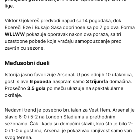
lige.
Viktor Gjokereš predvodi napad sa 14 pogodaka, dok
Ebereči Eze i Bukajo Saka doprinose sa po 7 golova. Forma
WLLWW
pokazuje oporavak nakon dva poraza, sa tri
uzastopne pobede koje vraćaju samopouzdanje pred
završnicu sezone.
Međusobni dueli
Istorija jasno favorizuje Arsenal. U poslednjih 10 utakmica,
gosti slave
6 pobeda
naspram samo
3 trijumfa
domaćina.
Prosečno
3.5 gola
po meču ukazuje na spektakularne
okršaje.
Nedavni trend je posebno brutalan za Vest Hem. Arsenal je
slavio 6-0 i 5-2 na London Stadiumu u prethodnim
sezonama. Čak i kada su domaćini slavili, kao što je bilo 2-
0 i 1-0 u gostima, Arsenal je pokazivao ranjivost samo van
svog terena.