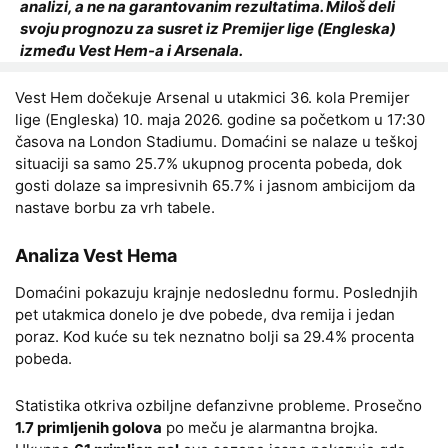
analizi, a ne na garantovanim rezultatima. Miloš deli
svoju prognozu za susret iz Premijer lige (Engleska)
između Vest Hem-a i Arsenala.
Vest Hem dočekuje Arsenal u utakmici 36. kola Premijer
lige (Engleska) 10. maja 2026. godine sa početkom u 17:30
časova na London Stadiumu. Domaćini se nalaze u teškoj
situaciji sa samo 25.7% ukupnog procenta pobeda, dok
gosti dolaze sa impresivnih 65.7% i jasnom ambicijom da
nastave borbu za vrh tabele.
Analiza Vest Hema
Domaćini pokazuju krajnje nedoslednu formu. Poslednjih
pet utakmica donelo je dve pobede, dva remija i jedan
poraz. Kod kuće su tek neznatno bolji sa 29.4% procenta
pobeda.
Statistika otkriva ozbiljne defanzivne probleme. Prosečno
1.7 primljenih golova
po meču je alarmantna brojka.