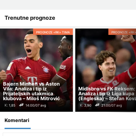
Trenutne prognoze
PROGNOZE «RK» TIMA
PROGNOZE «RK»
Bajern Minhen vs Aston
Vila: Analiza i tip iz
Midlsbro vs FK Reksem:
Prijateljskih utakmica
Analiza i tip iz Liga kupa
klubova – Miloš Mitrović
(Engleska) – Stefan Kov
K:
K:
14:00/07 avg
21:00/07 avg
Komentari