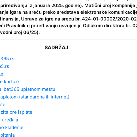
priređivanju iz januara 2025. godine). Matični broj kompanije
anje igara na sreću preko sredstava elektronske komunikacij
 finansija, Uprave za igre na sreću br. 424-01-00002/2020-02
ći Pravilnik o priređivanju usvojen je Odlukom direktora br. 0
vodni broj 06/25).
SADRŽAJ
 365.rs
65.rs
te
e kartice
 u Ibet365 uplatnom mestu
platom (standardna ili internet)
ate
zita pre isplate
g uređaja
no klađenje
 pitanja