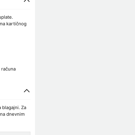
uplate.
ama kartičnog
g računa
 blagajni. Za
ena dnevnim