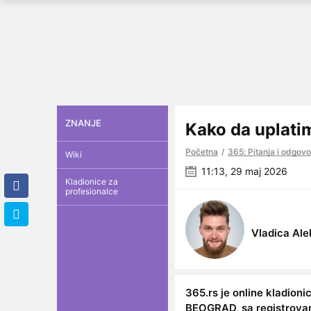
ZNANJE
Kako da uplati
Početna
365: Pitanja i odgovo
Wiki
11:13, 29 maj 2026
Kladionice za
profesionalce
Vladica Al
365.rs je online kladion
BEOGRAD, sa registrovan