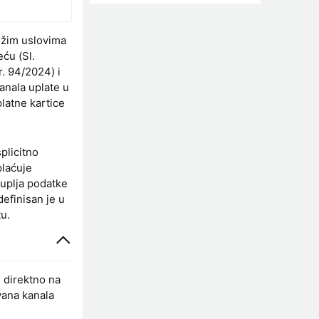
ližim uslovima
eću (Sl.
. 94/2024) i
anala uplate u
latne kartice
plicitno
plaćuje
kuplja podatke
definisan je u
u.
i direktno na
vana kanala