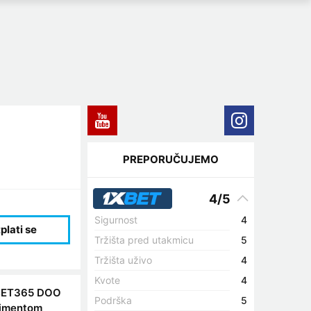
PREPORUČUJEMO
4/5
Sigurnost
4
Tržišta pred utakmicu
5
Tržišta uživo
4
Kvote
4
a IBET365 DOO
Podrška
5
dimentom