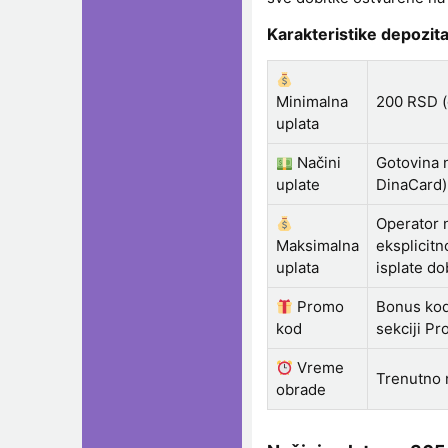
Karakteristike depozit
Minimalna
200 RSD (g
uplata
Načini
Gotovina n
uplate
DinaCard),
Operator n
Maksimalna
eksplicit
uplata
isplate do
Promo
Bonus kod 
kod
sekciji Pr
Vreme
Trenutno n
obrade