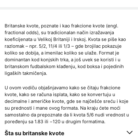
Britanske kvote, poznate i kao frakcione kvote (engl.
fractional odds), su tradicionalan način izražavanja
koeficijenata u Velikoj Britaniji i Irskoj. Kvota se piše kao
razlomak – npr. 5/2, 11/4 ili 1/3 – gde brojilac pokazuje
koliko se dobija, a imenilac koliko se ulaže. Format je
dominantan kod konjskih trka, a još uvek se koristi i u
britanskom fudbalskom klađenju, kod boksa i pojedinih
ligaških takmičenja.
U ovom vodiču objašnjavamo kako se čitaju frakcione
kvote, kako se računa isplata, kako se konvertuju u
decimalne i američke kvote, gde se najčešće sreću i koje
su prednosti i mane ovog formata. Na kraju ćete moći
samostalno da prepoznate da li kvota 5/6 nudi vrednost u
poređenju sa 1.83 ili −120 u drugim formatima.
Šta su britanske kvote