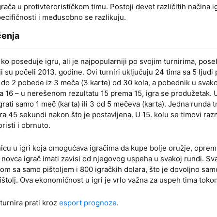
grača u protivterorističkom timu. Postoji devet različitih načina 
pecifičnosti i međusobno se razlikuju.
čenja
ko poseduje igru, ali je najpopularniji po svojim turnirima, po
su počeli 2013. godine. Ovi turniri uključuju 24 tima sa 5 ljudi
e do 2 pobede iz 3 meča (3 karte) od 30 kola, a pobednik u sva
la 16 – u nerešenom rezultatu 15 prema 15, igra se produžetak. 
rati samo 1 meč (karta) ili 3 od 5 mečeva (karta). Jedna runda t
a 45 sekundi nakon što je postavljena. U 15. kolu se timovi raz
oristi i obrnuto.
cu u igri koja omogućava igračima da kupe bolje oružje, opremu
e novca igrač imati zavisi od njegovog uspeha u svakoj rundi. Sv
m sa samo pištoljem i 800 igračkih dolara, što je dovoljno sam
 pištolj. Ova ekonomičnost u igri je vrlo važna za uspeh tima tok
turnira prati kroz
esport prognoze
.