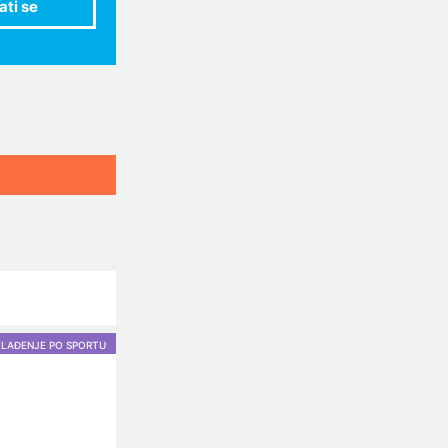
KLAĐENJE PO SPORTU