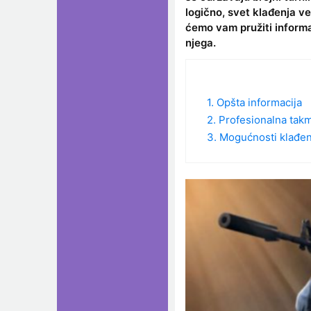
logično, svet klađenja v
ćemo vam pružiti informa
njega.
1. Opšta informacija
2. Profesionalna tak
3. Mogućnosti klađen