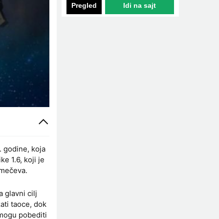
Pregled
Idi na sajt
. godine, koja
e 1.6, koji je
 mečeva.
 glavni cilj
žati taoce, dok
e mogu pobediti