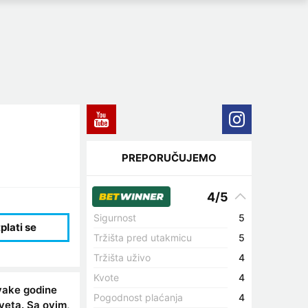
PREPORUČUJEMO
4/5
Sigurnost
5
Tržišta pred utakmicu
5
Tržišta uživo
4
Kvote
4
Svake godine
Pogodnost plaćanja
4
sveta. Sa ovim,