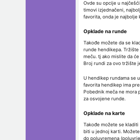
Ovde su opcije u najčešćim
timovi izjednačeni, najbolje
favorita, onda je najbolje 
Opklade na runde
Takođe možete da se kladit
runde hendikepa. Tržište 
meču. tj ako mislite da će 
Broj rundi za ovo tržište j
U hendikep rundama se uz
favorita hendikep ima pre
Pobednik meča ne mora pob
za osvojene runde.
Opklade na karte
Takođe možete se kladiti n
biti u jednoj karti. Može
do poluvremena (poluvriem