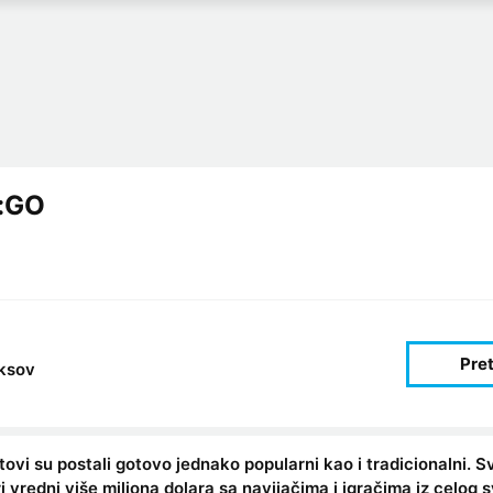
S:GO
eksov
tovi su postali gotovo jednako popularni kao i tradicionalni. 
ri vredni više miliona dolara sa navijačima i igračima iz celog 