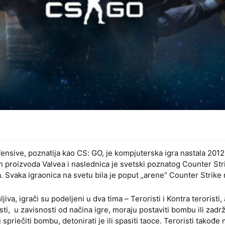
fensive, poznatija kao CS: GO, je kompjuterska igra nastala 2012
h proizvoda Valvea i naslednica je svetski poznatog Counter Strik
. Svaka igraonica na svetu bila je poput „arene“ Counter Strike
jiva, igrači su podeljeni u dva tima – Teroristi i Kontra teroristi, a
isti, u zavisnosti od načina igre, moraju postaviti bombu ili zadr
u spriečiti bombu, detonirati je ili spasiti taoce. Teroristi takođ