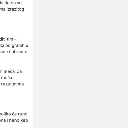
slite da su
 ima izrazitog
iti tim –
ta odigranih u
runde i obrnuto.
om meča. Za
m meča.
 rezultatima
koliko će rundi
ena i hendikep