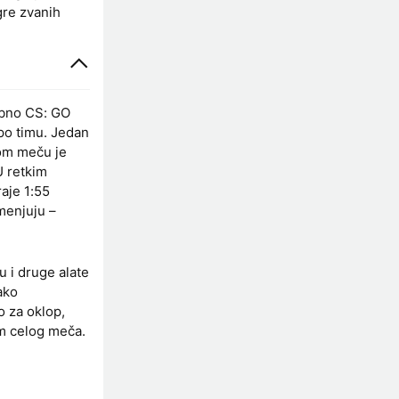
igre zvanih
sebno CS: GO
 po timu. Jedan
kom meču je
U retkim
raje 1:55
menjuju –
 i druge alate
ako
o za oklop,
om celog meča.