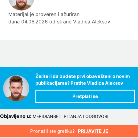
Najniži minimum je 10 RSD putem Meridianbet kladionice
Rok za podizanje je 30 dana od narednog dana po
gotovine u bilo kojoj Meridianbet poslovnici
Pravilo izvora sredstava – Operator u dokumentaciji navodi
dokumentovani su samo za uplatu).
(Betshop) – praktično bez donjeg praga. Bank Transfer,
prijemu uputnice.
Bank Transfer (tekući račun) – min 500 RSD, prenos na
Minimalna isplata
Proigravanje pre isplate
Vreme obrade
Do 30 dana za podizanje
primer: dobitak ostvaren sredstvima koja su uplaćena
Pošta i Skrill imaju minimum od 500 RSD. Payspot zahteva
Materijal je proveren i ažuriran
lični dinarski tekući račun
IDI NA SAJT
putem e-bankinga može biti isplaćen samo na tekući
Najveća prednost je pristupačan Betshop kanal sa svega 10
Napomena: Neisplaćene uputnice vraćaju se pošiljaocu
10 RSD (Betshop);
najmanje 1.000 RSD.
dana 04.06.2026 od strane Vladica Aleksov
Payspot – min 1.000 RSD, gotovinska isplata na Payspot
Minimum 50% uplaćenih
račun. Kako se ovo pravilo primenjuje na druge kanale
Način
Skrill
RSD minimuma. Bank Transfer pokriva digitalne korisnike,
ako primalac odbije prijem ili ne podigne uputnicu u roku.
500 RSD (Bank
lokacijama
sredstava mora biti iskorišćeno
(Skrill, A vaučer, VCash itd.) nije eksplicitno definisano u
Skrill korisnike e-novčanika, a Pošta tradicionalniji
Transfer, Pošta,
Koliki je maksimalan iznos isplate iz Meridianbet-
Pošta – min 500 RSD, max 100.000 RSD, uputnica koja
za igru (slotovi ili tiketi); inače
javnoj dokumentaciji.
Min. isplata
500 RSD
segment (sa rokom od 30 dana za podizanje). Najveća
Skrill); 1.000 RSD
a?
se isplaćuje na adresi
administrativna naknada 10-30%
zamerka je administrativna naknada od 10% do 30% koju
(Payspot)
Maks. isplata po
Nije navedeno (dnevni agregat
Skrill – min 500 RSD, prenos na lični Skrill nalog
A vaučer i VCash bez direktne isplate – Operator izričito
operator može naplatiti ako pokušaš da povučeš sredstva
Dnevni maksimum je 2.000.000 RSD, a nedeljni 3.000.000
transakciji
2M RSD)
Minimalna isplata
Načini isplate
navodi da se isplata sredstava uplaćenih putem A vaučera
bez 50% iskorišćenog depozita – mera protiv kratkoročne
RSD (agregat preko svih kanala) – jedan od najliberalnijih
ili VCash-a vrši u kladionici ili putem banke/pošte (ne na A
zloupotrebe, ali jasno definisan trošak koji svaki novi
IDI NA SAJT
limita na srpskom tržištu. Per-transakcija limiti: Payspot i
Vreme obrade
U najkraćem roku
10 RSD (Betshop); 500 RSD (Bank
Betshop, Bank
vaučer ili VCash lokacijama).
korisnik treba da razume pre prvog depozita. Drugo
Pošta imaju gornji limit od 100.000 RSD po pojedinačnoj
Transfer, Pošta, Skrill); 1.000 RSD
Transfer, Payspot,
Želite li da budete prvi obavešteni o novim
praktično ograničenje je da Payspot i Pošta imaju per-
transakciji; ostali kanali (Betshop, Bank Transfer, Skrill)
Iz tabele se vidi jasna podela isplate. Najpristupačniji je
(Payspot)
Pošta, Skrill
publikacijama? Pratite Vladica Aleksov
transakcija limit od 100.000 RSD, dok ostali kanali nemaju
nemaju javno objavljen gornji limit po transakciji.
Verifikacija je obavezna – Bez kompletirane verifikacije
Betshop sa svega 10 RSD minimuma – praktično bez
javno definisani gornji limit po transakciji ali dele dnevni
isplata nije moguća.
donjeg praga. Bank Transfer, Skrill i Pošta dele isti
agregat 2M RSD. Vremenski rok od 6 sati za podizanje
Koliko traje isplata iz Meridianbet-a?
minimum od 500 RSD, dok Payspot zahteva najmanje 1.000
Payspot koda je takođe ograničenje koje treba imati u vidu.
RSD. Payspot i Pošta su jedini kanali sa eksplicitnim per-
Dnevni / nedeljni limit – 2.000.000 RSD dnevno i 3.000.000
Betshop isplata je trenutna – sredstva se podižu odmah na
transakcija limitom od 100.000 RSD; ostali kanali nemaju
RSD nedeljno za sve kanale (agregat). Pošta i Payspot
Objavljeno u:
MERIDIANBET: PITANJA I ODGOVORI
šalteru. Bank Transfer zavisi od banke izdavaoca tekućeg
Praktično, za brz pristup malim iznosima Betshop je
javno navedeni gornji limit po transakciji, ali svi dele
dodatno imaju per-transakcija limit od 100.000 RSD.
računa. Payspot je dostupan po obradi zahteva. Pošta
nesumnjiv izbor (od 10 RSD). Za veće iznose Bank Transfer
dnevni agregat od 2.000.000 RSD i nedeljni 3.000.000
Pronašli ste grešku?
PRIJAVITE JE
uputnice mogu da se podignu do 30 dana od prijema.
(do 2M RSD dnevno) ili više Payspot transakcija. Skrill je
RSD. Payspot dodatno ima vremenski rok: kod za isplatu
Provizije za Jackpot/bonus dobitke – Za isplate ostvarene