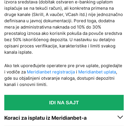
izvora sredstava (dobitak ostvaren e-banking uplatom
isplaćuje se na tekući račun), ali konkretna primena na
druge kanale (Skrill, A vaučer, VCash itd.) nije jednoznačno
definisana u javnoj dokumentaciji. Pored toga, dodatna
mera je administrativna naknada od 10% do 30%
preostalog iznosa ako korisnik pokuša da povuče sredstva
bez 50% iskorišćenog depozita. U nastavku su detaljno
opisani proces verifikacije, karakteristike i limiti svakog
kanala isplate.
Ako tek upoređujete operatere pre prve uplate, pogledajte
i vodiče za
Meridianbet registracija
i
Meridianbet uplata
,
gde su objašnjeni otvaranje naloga, dostupni depozitni
kanali i osnovni limiti.
IDI NA SAJT
Koraci za isplatu iz Meridianbet-a