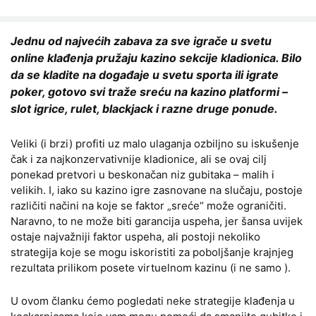
Jednu od najvećih zabava za sve igrače u svetu
online klađenja pružaju kazino sekcije kladionica. Bilo
da se kladite na događaje u svetu sporta ili igrate
poker, gotovo svi traže sreću na kazino platformi –
slot igrice, rulet, blackjack i razne druge ponude.
Veliki (i brzi) profiti uz malo ulaganja ozbiljno su iskušenje
čak i za najkonzervativnije kladionice, ali se ovaj cilj
ponekad pretvori u beskonačan niz gubitaka – malih i
velikih. I, iako su kazino igre zasnovane na slučaju, postoje
različiti načini na koje se faktor „sreće“ može ograničiti.
Naravno, to ne može biti garancija uspeha, jer šansa uvijek
ostaje najvažniji faktor uspeha, ali postoji nekoliko
strategija koje se mogu iskoristiti za poboljšanje krajnjeg
rezultata prilikom posete virtuelnom kazinu (i ne samo ).
U ovom članku ćemo pogledati neke strategije klađenja u