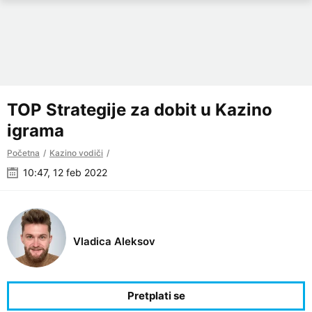
TOP Strategije za dobit u Kazino
igrama
Početna
Kazino vodiči
10:47, 12 feb 2022
Vladica Aleksov