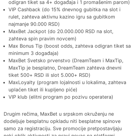
odigran tiket sa 4+ događaja i 1 promašenim parom)
VIP Cashback (do 15% dnevnog gubitka na slot i
rulet, zahteva aktivnu kazino igru sa gubitkom
najmanje 90.000 RSD)
MaxBet Jackpot (do 20.000.000 RSD na slot,
zahteva spin pravim novcem)
Max Bonus Tip (boost odds, zahteva odigran tiket sa
minimum 3 događaja)
MaxBet Svetsko prvenstvo (DreamTeam i MaxTip,
MaxTip je besplatno, DreamTeam zahteva dnevni
tiket 500+ RSD ili slot 5.000+ RSD)
MaxLoyalty (program lojalnosti u lokalima, zahteva
uplaćen tiket ili kupljeno piće)
VIP klub (elitni program po pozivu operatera)
Drugim rečima, MaxBet u srpskom okruženju ne
dodeljuje besplatnu opkladu niti besplatne spinove
samo za registraciju. Sve promocije pretpostavljaju
neki oblik aktivnosti za pravi novac na platformi.