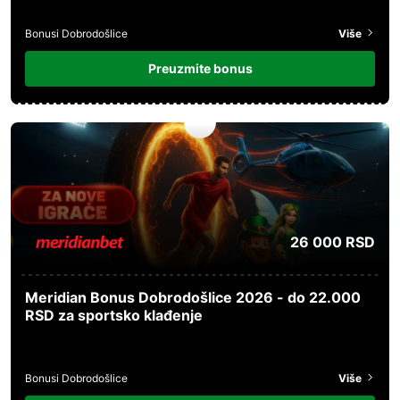
Bonusi Dobrodošlice
Više
Preuzmite bonus
26 000 RSD
Meridian Bonus Dobrodošlice 2026 - do 22.000
RSD za sportsko klađenje
Bonusi Dobrodošlice
Više