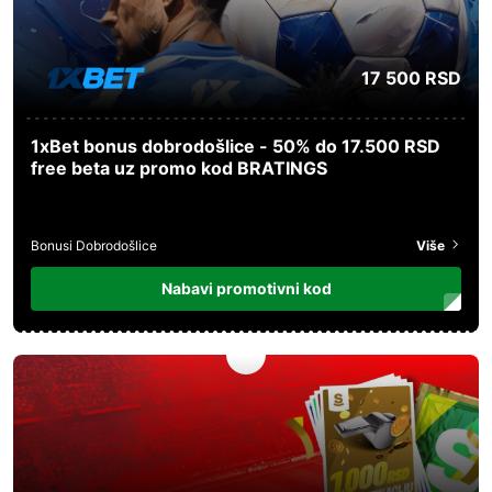
17 500 RSD
1xBet bonus dobrodošlice - 50% do 17.500 RSD
free beta uz promo kod BRATINGS
Bonusi Dobrodošlice
Više
Nabavi promotivni kod