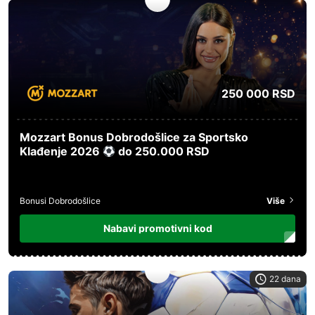
250 000 RSD
Mozzart Bonus Dobrodošlice za Sportsko
Klađenje 2026
do 250.000 RSD
Bonusi Dobrodošlice
Više
Nabavi promotivni kod
22 dana