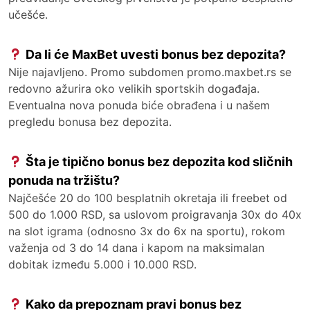
učešće.
Da li će MaxBet uvesti bonus bez depozita?
Nije najavljeno. Promo subdomen promo.maxbet.rs se
redovno ažurira oko velikih sportskih događaja.
Eventualna nova ponuda biće obrađena i u našem
pregledu bonusa bez depozita.
Šta je tipično bonus bez depozita kod sličnih
ponuda na tržištu?
Najčešće 20 do 100 besplatnih okretaja ili freebet od
500 do 1.000 RSD, sa uslovom proigravanja 30x do 40x
na slot igrama (odnosno 3x do 6x na sportu), rokom
važenja od 3 do 14 dana i kapom na maksimalan
dobitak između 5.000 i 10.000 RSD.
Kako da prepoznam pravi bonus bez