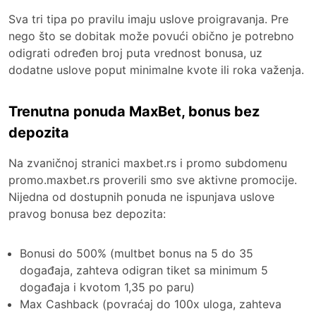
Sva tri tipa po pravilu imaju uslove proigravanja. Pre
nego što se dobitak može povući obično je potrebno
odigrati određen broj puta vrednost bonusa, uz
dodatne uslove poput minimalne kvote ili roka važenja.
Trenutna ponuda MaxBet, bonus bez
depozita
Na zvaničnoj stranici maxbet.rs i promo subdomenu
promo.maxbet.rs proverili smo sve aktivne promocije.
Nijedna od dostupnih ponuda ne ispunjava uslove
pravog bonusa bez depozita:
Bonusi do 500% (multbet bonus na 5 do 35
događaja, zahteva odigran tiket sa minimum 5
događaja i kvotom 1,35 po paru)
Max Cashback (povraćaj do 100x uloga, zahteva