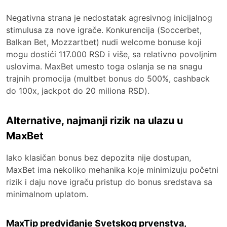
Negativna strana je nedostatak agresivnog inicijalnog
stimulusa za nove igrače. Konkurencija (Soccerbet,
Balkan Bet, Mozzartbet) nudi welcome bonuse koji
mogu dostići 117.000 RSD i više, sa relativno povoljnim
uslovima. MaxBet umesto toga oslanja se na snagu
trajnih promocija (multbet bonus do 500%, cashback
do 100x, jackpot do 20 miliona RSD).
Alternative, najmanji rizik na ulazu u
MaxBet
Iako klasičan bonus bez depozita nije dostupan,
MaxBet ima nekoliko mehanika koje minimizuju početni
rizik i daju nove igraču pristup do bonus sredstava sa
minimalnom uplatom.
MaxTip predviđanje Svetskog prvenstva,