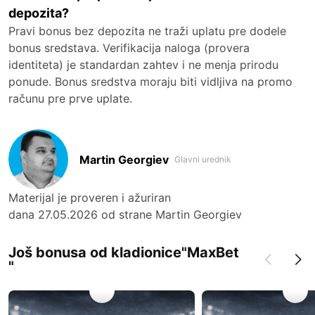
depozita?
Pravi bonus bez depozita ne traži uplatu pre dodele
bonus sredstava. Verifikacija naloga (provera
identiteta) je standardan zahtev i ne menja prirodu
ponude. Bonus sredstva moraju biti vidljiva na promo
računu pre prve uplate.
Martin Georgiev
Glavni urednik
Materijal je proveren i ažuriran
dana 27.05.2026 od strane Martin Georgiev
Još bonusa od kladionice"MaxBet
"