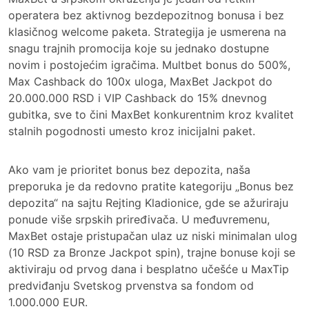
operatera bez aktivnog bezdepozitnog bonusa i bez
klasičnog welcome paketa. Strategija je usmerena na
snagu trajnih promocija koje su jednako dostupne
novim i postojećim igračima. Multbet bonus do 500%,
Max Cashback do 100x uloga, MaxBet Jackpot do
20.000.000 RSD i VIP Cashback do 15% dnevnog
gubitka, sve to čini MaxBet konkurentnim kroz kvalitet
stalnih pogodnosti umesto kroz inicijalni paket.
Ako vam je prioritet bonus bez depozita, naša
preporuka je da redovno pratite kategoriju „Bonus bez
depozita“ na sajtu Rejting Kladionice, gde se ažuriraju
ponude više srpskih priređivača. U međuvremenu,
MaxBet ostaje pristupačan ulaz uz niski minimalan ulog
(10 RSD za Bronze Jackpot spin), trajne bonuse koji se
aktiviraju od prvog dana i besplatno učešće u MaxTip
predviđanju Svetskog prvenstva sa fondom od
1.000.000 EUR.