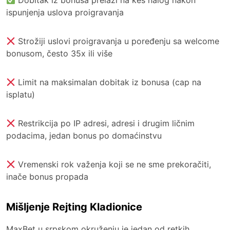
Dobitak iz bonusa prelazi na keš nalog nakon
ispunjenja uslova proigravanja
Strožiji uslovi proigravanja u poređenju sa welcome
bonusom, često 35x ili više
Limit na maksimalan dobitak iz bonusa (cap na
isplatu)
Restrikcija po IP adresi, adresi i drugim ličnim
podacima, jedan bonus po domaćinstvu
Vremenski rok važenja koji se ne sme prekoračiti,
inače bonus propada
Mišljenje Rejting Kladionice
MaxBet u srpskom okruženju je jedan od retkih