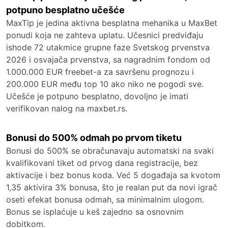
potpuno besplatno učešće
MaxTip je jedina aktivna besplatna mehanika u MaxBet
ponudi koja ne zahteva uplatu. Učesnici predviđaju
ishode 72 utakmice grupne faze Svetskog prvenstva
2026 i osvajača prvenstva, sa nagradnim fondom od
1.000.000 EUR freebet-a za savršenu prognozu i
200.000 EUR među top 10 ako niko ne pogodi sve.
Učešće je potpuno besplatno, dovoljno je imati
verifikovan nalog na maxbet.rs.
Bonusi do 500% odmah po prvom tiketu
Bonusi do 500% se obračunavaju automatski na svaki
kvalifikovani tiket od prvog dana registracije, bez
aktivacije i bez bonus koda. Već 5 događaja sa kvotom
1,35 aktivira 3% bonusa, što je realan put da novi igrač
oseti efekat bonusa odmah, sa minimalnim ulogom.
Bonus se isplaćuje u keš zajedno sa osnovnim
dobitkom.