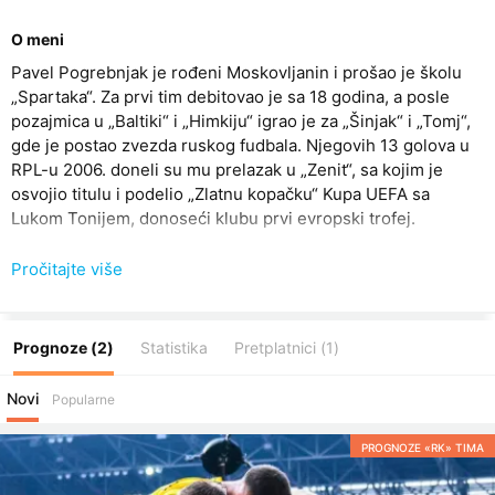
O meni
Pavel Pogrebnjak je rođeni Moskovljanin i prošao je školu
„Spartaka“. Za prvi tim debitovao je sa 18 godina, a posle
pozajmica u „Baltiki“ i „Himkiju“ igrao je za „Šinjak“ i „Tomj“,
gde je postao zvezda ruskog fudbala. Njegovih 13 golova u
RPL-u 2006. doneli su mu prelazak u „Zenit“, sa kojim je
osvojio titulu i podelio „Zlatnu kopačku“ Kupa UEFA sa
Lukom Tonijem, donoseći klubu prvi evropski trofej.
Pročitajte više
U inostranstvu je ostvario zapažen učinak – 21 gol za
„Štutgart“, het-trik za „Fulam“ i tri sezone u „Redingu“. Po
povratku u Rusiju igrao je za „Dinamo“, „Tosno“ i „Ural“. Za
reprezentaciju je dao osam golova u 33 meča, a zbog
Prognoze (2)
Statistika
Pretplatnici (1)
povrede je propustio EURO 2008, dok je nastupio na EURO
2012.
Novi
Popularne
PROGNOZE «RK» TIMA