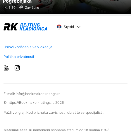
Pogrebnjaka
K:
Završeno
Srpski
Uslovi korišćenja veb lokacije
Politika privatnosti
E-mail:
info@bookmaker-ratings.rs
© https://Bookmaker-ratings.rs 2026
Pažljivo igraj. Kod priznaka zavisnosti, obratite se specijalisti.
Materijali sajta su namenjeni osobama starijim od 18 godina (18+)