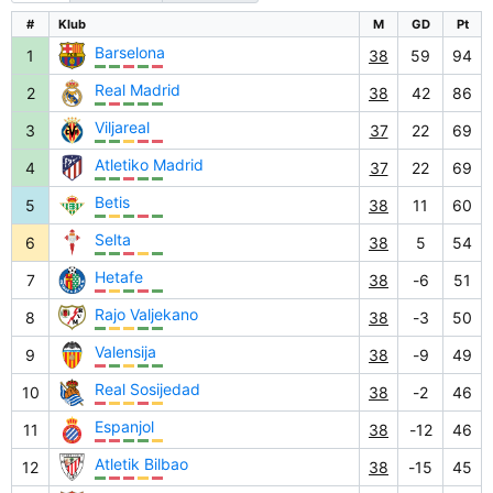
#
Klub
M
GD
Pt
Barselona
1
38
59
94
Real Madrid
2
38
42
86
Viljareal
3
37
22
69
Atletiko Madrid
4
37
22
69
Betis
5
38
11
60
Selta
6
38
5
54
Hetafe
7
38
-6
51
Rajo Valjekano
8
38
-3
50
Valensija
9
38
-9
49
Real Sosijedad
10
38
-2
46
Espanjol
11
38
-12
46
Atletik Bilbao
12
38
-15
45