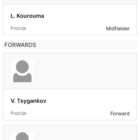
L. Kourouma
Pozicija
Midfielder
FORWARDS
V. Tsygankov
Pozicija
Forward