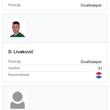
Pozicija
Goalkeeper
D. Livaković
Pozicija
Goalkeeper
Godine
31
Nacionalnost