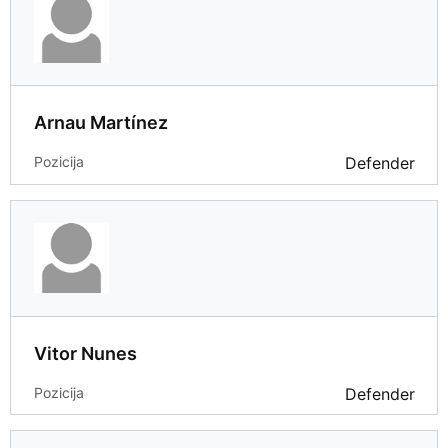
Arnau Martínez
Pozicija
Defender
Vitor Nunes
Pozicija
Defender