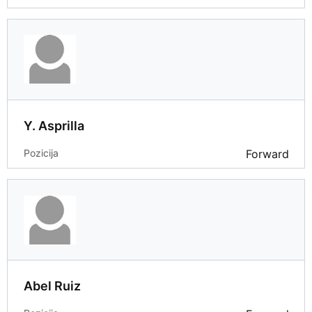
Y. Asprilla
Pozicija
Forward
Abel Ruiz