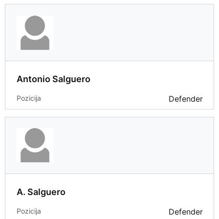
Antonio Salguero
Pozicija
Defender
A. Salguero
Pozicija
Defender