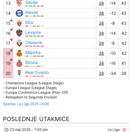
Sevilja
13
38
-14
43
Alaves
14
38
-12
43
▲
Elče
15
38
-8
43
▼
Levante
16
38
-14
42
▼
Osasuna
17
38
-6
42
▲
Majorka
18
38
-10
42
▼
Đirona
19
38
-16
41
Real Oviedo
20
38
-34
29
- Champions League (League Stage)
- Europa League (League Stage)
- Europa Conference League (Play-Off)
- Relegation to Segunda División
Španija: La Liga 2025-2026
POSLEDNJE UTAKMICE
23 maj 2026
-
7:00 pm
La Liga