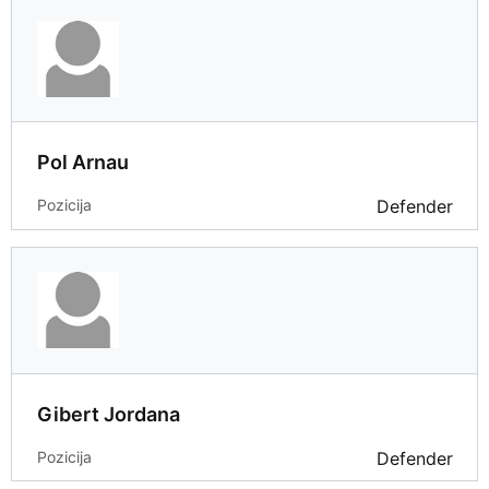
Pol Arnau
Pozicija
Defender
Gibert Jordana
Pozicija
Defender