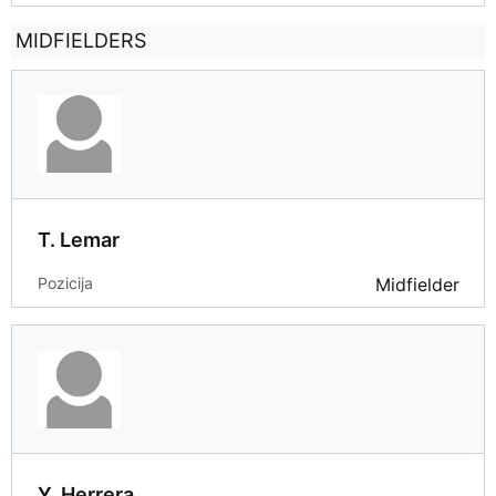
MIDFIELDERS
T. Lemar
Pozicija
Midfielder
Y. Herrera