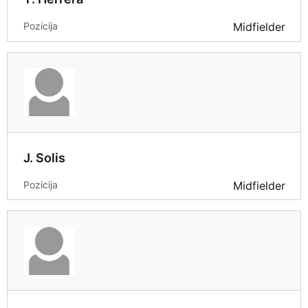
Pozicija
Midfielder
J. Solis
Pozicija
Midfielder