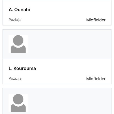
A. Ounahi
Pozicija
Midfielder
L. Kourouma
Pozicija
Midfielder