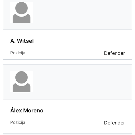
A. Witsel
Pozicija
Defender
Álex Moreno
Pozicija
Defender