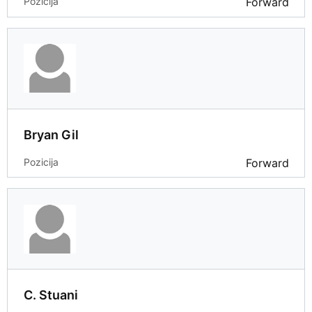
Pozicija
Forward
Bryan Gil
Pozicija
Forward
C. Stuani