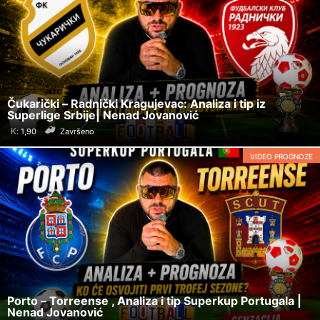
Čukarički – Radnički Kragujevac: Analiza i tip iz
Superlige Srbije| Nenad Jovanović
K:
Završeno
VIDEO PROGNOZE
Porto – Torreense , Analiza i tip Superkup Portugala |
Nenad Jovanović