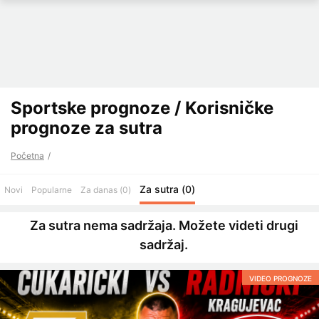
Sportske prognoze / Korisničke
prognoze za sutra
Početna
Za sutra (0)
Novi
Popularne
Za danas (0)
Za sutra nema sadržaja. Možete videti drugi
sadržaj.
VIDEO PROGNOZE