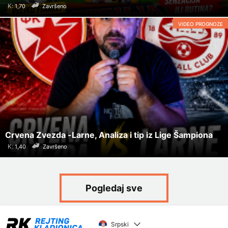
K:
Završeno
VIDEO PROGNOZE
Crvena Zvezda -Larne, Analiza i tip iz Lige Šampiona
K:
Završeno
Pogledaj sve
Srpski