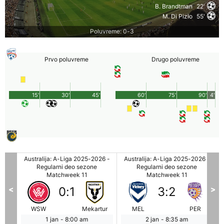
B. Brandtman
22'
M. Di Pizio
55'
Poluvreme: 0-3
Prvo poluvreme
Drugo poluvreme
15'
30'
45'
60'
75'
90'
4'
26 -
Australija: A-Liga 2025-2026 -
Australija: A-Liga 2025-2026 -
Regularni deo sezone
Regularni deo sezone
Matchweek 11
Matchweek 11
<
>
0
:
1
3
:
2
W
WSW
Mekartur
MEL
PER
1 jan
-
8:00 am
2 jan
-
8:35 am