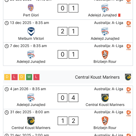
0
1
Pert Glori
Adelejd Junajted
13 dec 2025
-
8:35 am
Australija: A-Liga
2
1
Melburn Viktori
Adelejd Junajted
7 dec 2025
-
8:35 am
Australija: A-Liga
0
1
Adelejd Junajted
Brizbejn Rour
D
L
D
W
L
Central Koust Mariners
4 jan 2026
-
8:35 am
Australija: A-Liga
0
4
Adelejd Junajted
Central Koust Mariners
31 dec 2025
-
8:00 am
Australija: A-Liga
1
2
Central Koust Mariners
Brizbejn Rour
21 dec 2025
-
2:00 am
Australija: A-Liga