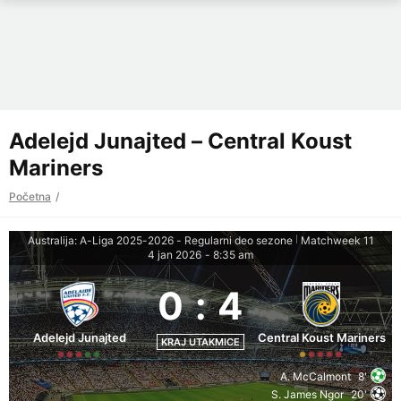
Adelejd Junajted – Central Koust
Mariners
Početna
Australija: A-Liga 2025-2026 - Regularni deo sezone
Matchweek 11
|
4 jan 2026
-
8:35 am
0
:
4
Adelejd Junajted
Central Koust Mariners
KRAJ UTAKMICE
A. McCalmont
8'
S. James Ngor
20'