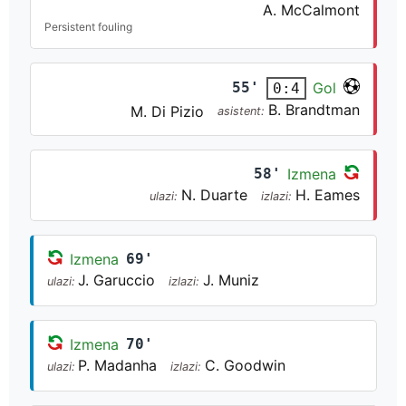
A. McCalmont
Persistent fouling
55'
Gol
0:4
B. Brandtman
M. Di Pizio
asistent:
58'
Izmena
N. Duarte
H. Eames
ulazi:
izlazi:
Izmena
69'
J. Garuccio
J. Muniz
ulazi:
izlazi:
Izmena
70'
P. Madanha
C. Goodwin
ulazi:
izlazi: