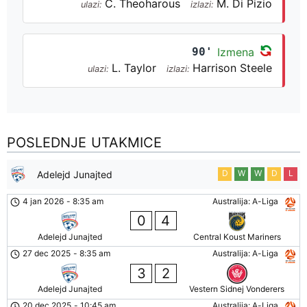
C. Theoharous
M. Di Pizio
ulazi:
izlazi:
90'
Izmena
L. Taylor
Harrison Steele
ulazi:
izlazi:
POSLEDNJE UTAKMICE
D
W
W
D
L
Adelejd Junajted
4 jan 2026
-
8:35 am
Australija: A-Liga
0
4
Adelejd Junajted
Central Koust Mariners
27 dec 2025
-
8:35 am
Australija: A-Liga
3
2
Adelejd Junajted
Vestern Sidnej Vonderers
20 dec 2025
-
10:45 am
Australija: A-Liga