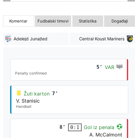
Komentar
Fudbalski timovi
Statistika
Događaji
Adelejd Junajted
Central Koust Mariners
5'
VAR
Penalty confirmed
Žuti karton
7'
V. Stanisic
Handball
8'
Gol iz penala
0:1
A. McCalmont