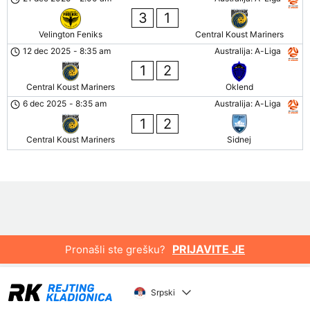
3
1
Velington Feniks
Central Koust Mariners
12 dec 2025
-
8:35 am
Australija: A-Liga
1
2
Central Koust Mariners
Oklend
6 dec 2025
-
8:35 am
Australija: A-Liga
1
2
Central Koust Mariners
Sidnej
PRIJAVITE JE
Pronašli ste grešku?
Srpski