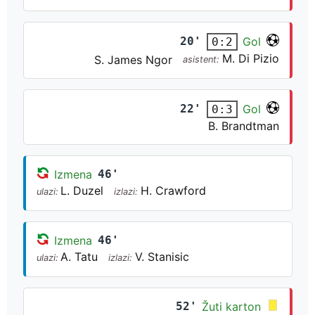
20'
Gol
0:2
M. Di Pizio
S. James Ngor
asistent:
22'
Gol
0:3
B. Brandtman
Izmena
46'
L. Duzel
H. Crawford
ulazi:
izlazi:
Izmena
46'
A. Tatu
V. Stanisic
ulazi:
izlazi:
52'
Žuti karton