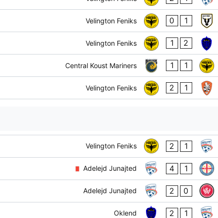
0
1
Velington Feniks
1
2
Velington Feniks
1
1
Central Koust Mariners
2
1
Velington Feniks
2
1
Velington Feniks
4
1
Adelejd Junajted
2
0
Adelejd Junajted
2
1
Oklend