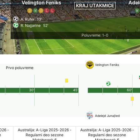
Velington Feniks
Adel
KRAJ UTAKMICE
D
W
D
L
L
W
A. Rufer
13'
R. Najjarine
52'
Poluvreme: 1-0
Velington Feniks
Prvo poluvreme
30'
45'
60'
Adelejd Junajted
026 -
Australija: A-Liga 2025-2026 -
Australija: A-Liga 2025-2026 -
e
Regularni deo sezone
Regularni deo sezone
Matchweek 6
Matchweek 6