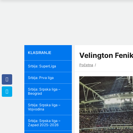
KLASIRANJE
Velington Fenik
Početna
Srbija: SuperLiga
Srbija: Prva liga
Srbija: Srpska liga –
Beograd
Srbija: Srpska liga –
Vojvodina
Srbija: Srpska liga –
Zapad 2025-2026