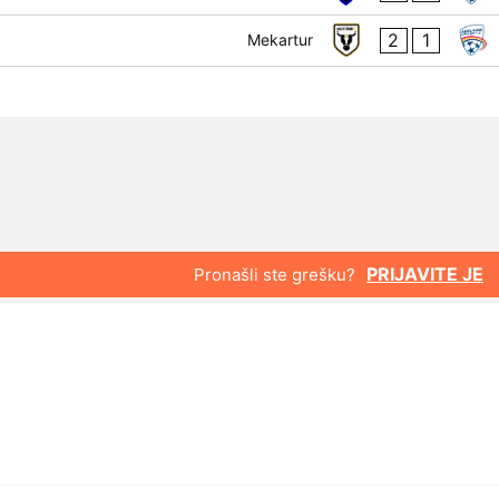
2
1
Mekartur
PRIJAVITE JE
Pronašli ste grešku?