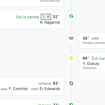
Off the ball foul
Gol iz penala
52'
2:0
R. Najjarine
58'
VAR
Penalty cancelle
60'
Žuti ka
Y. Dukuly
Simulation
Izmena
63'
F. Conchie
D. Edwards
ulazi:
izlazi: