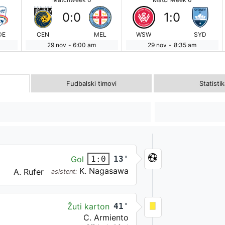
0
:
0
1
:
0
DE
CEN
MEL
WSW
SYD
29 nov
-
6:00 am
29 nov
-
8:35 am
Fudbalski timovi
Statisti
Gol
13'
1:0
K. Nagasawa
A. Rufer
asistent:
Žuti karton
41'
C. Armiento