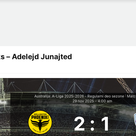
s – Adelejd Junajted
Australija: A-Liga 2025-2026 - Regularni deo sezone
Matc
|
29 nov 2025
-
4:00 am
2
:
1