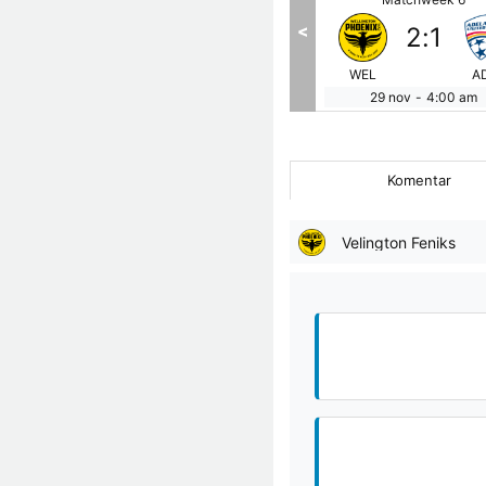
<
1
:
0
2
:
1
BRI
MEL
WEL
A
28 nov
-
8:35 am
29 nov
-
4:00 am
Komentar
Velington Feniks