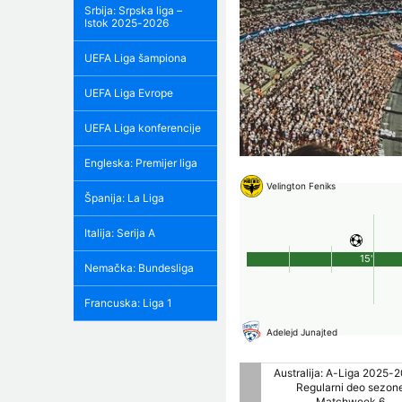
Srbija: Srpska liga –
Istok 2025-2026
UEFA Liga šampiona
UEFA Liga Evrope
UEFA Liga konferencije
Engleska: Premijer liga
Velington Feniks
Španija: La Liga
Italija: Serija A
15'
Nemačka: Bundesliga
Francuska: Liga 1
Adelejd Junajted
Australija: A-Liga 2025-2026 -
Australija: A-Liga 2025-2
Regularni deo sezone
Regularni deo sezon
Matchweek 6
Matchweek 6