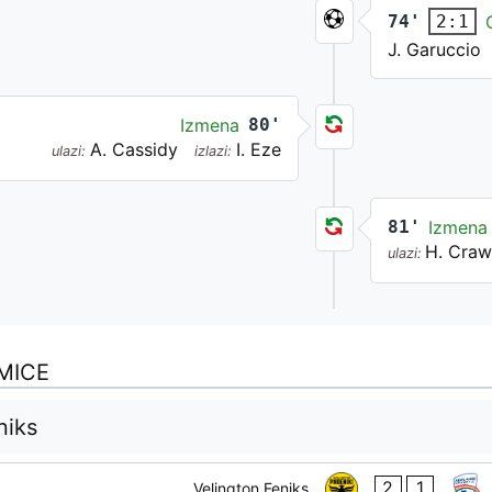
74'
2:1
J. Garuccio
Izmena
80'
A. Cassidy
I. Eze
ulazi:
izlazi:
81'
Izmena
H. Craw
ulazi:
MICE
niks
2
1
Velington Feniks