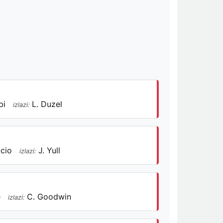
bi
L. Duzel
izlazi:
ccio
J. Yull
izlazi:
e
C. Goodwin
izlazi: