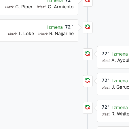
Izmena
72'
C. Piper
C. Armiento
ulazi:
izlazi:
Izmena
72'
T. Loke
R. Najjarine
ulazi:
izlazi:
72'
Izmena
A. Ayou
ulazi:
72'
Izmena
J. Garu
ulazi:
72'
Izmena
R. Whit
ulazi: