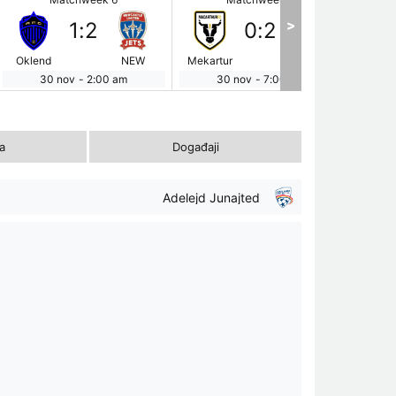
>
1
:
2
0
:
2
Oklend
NEW
Mekartur
PER
30 nov
-
2:00 am
30 nov
-
7:00 am
ka
Događaji
Adelejd Junajted