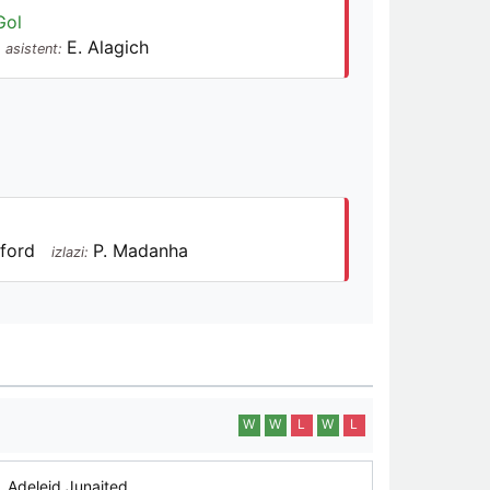
Gol
E. Alagich
asistent:
ford
P. Madanha
izlazi:
W
W
L
W
L
Adelejd Junajted