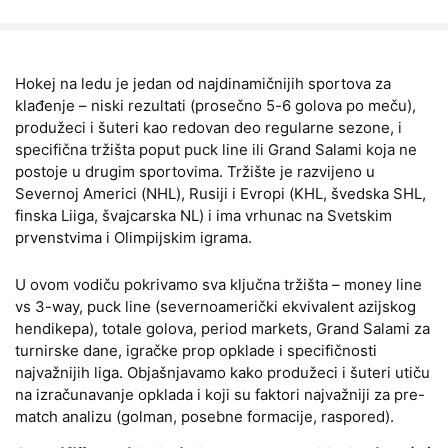
Hokej na ledu je jedan od najdinamičnijih sportova za
klađenje – niski rezultati (prosečno 5-6 golova po meču),
produžeci i šuteri kao redovan deo regularne sezone, i
specifična tržišta poput puck line ili Grand Salami koja ne
postoje u drugim sportovima. Tržište je razvijeno u
Severnoj Americi (NHL), Rusiji i Evropi (KHL, švedska SHL,
finska Liiga, švajcarska NL) i ima vrhunac na Svetskim
prvenstvima i Olimpijskim igrama.
U ovom vodiču pokrivamo sva ključna tržišta – money line
vs 3-way, puck line (severnoamerički ekvivalent azijskog
hendikepa), totale golova, period markets, Grand Salami za
turnirske dane, igračke prop opklade i specifičnosti
najvažnijih liga. Objašnjavamo kako produžeci i šuteri utiču
na izračunavanje opklada i koji su faktori najvažniji za pre-
match analizu (golman, posebne formacije, raspored).