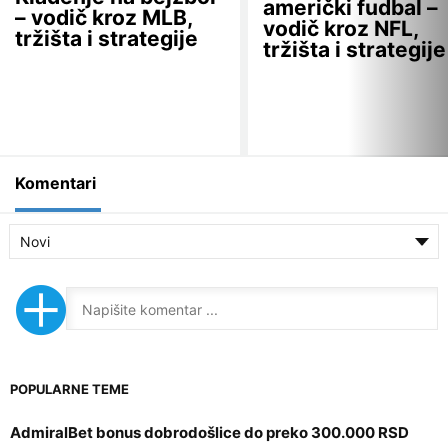
američki fudbal –
– vodič kroz MLB,
meču. Kvote su visoke (5.00 – 20.00) jer je teško pogoditi
vodič kroz NFL,
tržišta i strategije
tačnog igrača. Najpopularnije za NBA, manje zastupljeno u
tržišta i strategije
Evroligi.
Komentari
Novi
POPULARNE TEME
AdmiralBet bonus dobrodošlice do preko 300.000 RSD