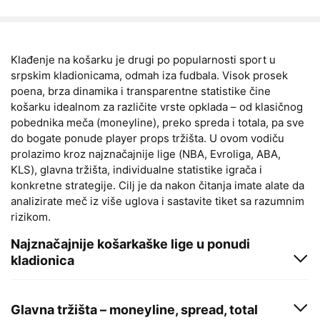
Klađenje na košarku je drugi po popularnosti sport u
srpskim kladionicama, odmah iza fudbala. Visok prosek
poena, brza dinamika i transparentne statistike čine
košarku idealnom za različite vrste opklada – od klasičnog
pobednika meča (moneyline), preko spreda i totala, pa sve
do bogate ponude player props tržišta. U ovom vodiču
prolazimo kroz najznačajnije lige (NBA, Evroliga, ABA,
KLS), glavna tržišta, individualne statistike igrača i
konkretne strategije. Cilj je da nakon čitanja imate alate da
analizirate meč iz više uglova i sastavite tiket sa razumnim
rizikom.
Najznačajnije košarkaške lige u ponudi
kladionica
Pet najpraćenijih takmičenja u srpskim kladionicama:
Glavna tržišta – moneyline, spread, total