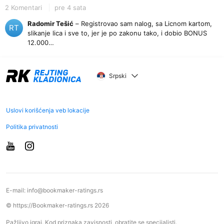
2 Komentari
pre 4 sata
Radomir Tešić
– Registrovao sam nalog, sa Licnom kartom,
RT
slikanje lica i sve to, jer je po zakonu tako, i dobio BONUS
12.000…
Srpski
Uslovi korišćenja veb lokacije
Politika privatnosti
E-mail:
info@bookmaker-ratings.rs
© https://Bookmaker-ratings.rs 2026
Pažljivo igraj. Kod priznaka zavisnosti, obratite se specijalisti.