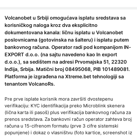
Volcanobet u Srbiji omogućava isplatu sredstava sa
korisničkog naloga kroz dva eksplicitno
dokumentovana kanala: ličnu isplatu u Volcanobet
poslovnicama (gotovinska na šalteru) i isplatu putem
bankovnog računa. Operator radi pod kompanijom IN-
EXPORT d.o.o. (na sajtu navedeno kao In export
d.o.o.), sa sedištem na adresi Prvomajska 51, 22320
Inđija, Srbija. Matični broj 08495068, PIB 101489081.
Platforma je izgrađena na Xtreme.bet tehnologiji sa
tenantom VolcanoRs.
Pre prve isplate korisnik mora završiti dvostepenu
verifikaciju: KYC identifikacija preko Microblink skenera
(lična karta ili pasoš) plus verifikacija bankovnog računa za
prenos sredstava. Za bankovni račun operator zahteva broj
računa u 15-cifrenom formatu (prve 3 cifre sistemski
popunjene) i dokaz o vlasništvu (foto kartice, screenshot iz