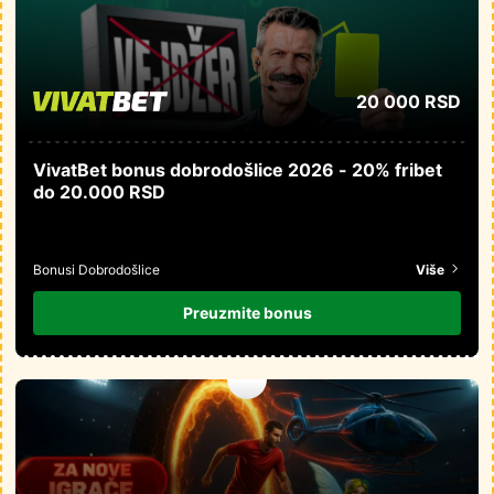
20 000 RSD
VivatBet bonus dobrodošlice 2026 - 20% fribet
do 20.000 RSD
Bonusi Dobrodošlice
Više
Preuzmite bonus