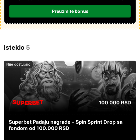
Preuzmite bonus
Isteklo
5
Nije dostupno
100 000 RSD
Superbet Padaju nagrade - Spin Sprint Drop sa
fondom od 100.000 RSD