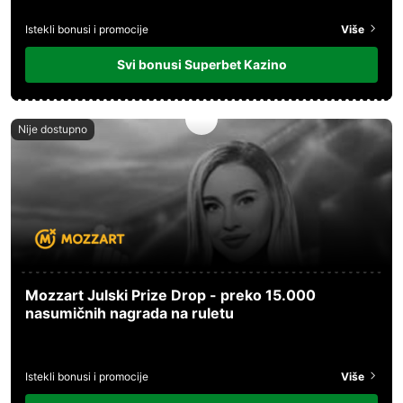
Istekli bonusi i promocije
Više
Svi bonusi Superbet Kazino
Nije dostupno
Mozzart Julski Prize Drop - preko 15.000
nasumičnih nagrada na ruletu
Istekli bonusi i promocije
Više