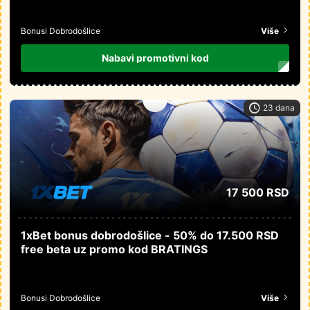
Bonusi Dobrodošlice
Više
Nabavi promotivni kod
23 dana
17 500 RSD
1xBet bonus dobrodošlice - 50% do 17.500 RSD
free beta uz promo kod BRATINGS
Bonusi Dobrodošlice
Više