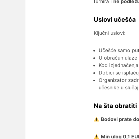
turnira i
ne podležu
Uslovi učešća
Ključni uslovi:
Učešće samo p
U obračun ulaze
Kod izjednačenja
Dobici se isplaću
Organizator zadrž
učesnike u sluča
Na šta obratiti
Bodovi prate do
Min ulog 0,1 E