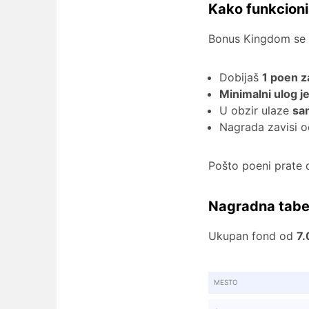
Kako funkcioni
Bonus Kingdom se
Dobijaš
1 poen z
Minimalni ulog j
U obzir ulaze
sa
Nagrada zavisi o
Pošto poeni prate 
Nagradna tabe
Ukupan fond od
7
MESTO