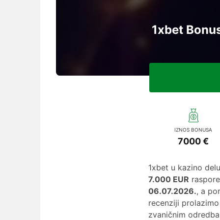
1xbet Bonus
IZNOS BONUSA
7000 €
1xbet u kazino delu
7.000 EUR
raspore
06.07.2026.
, a po
recenziji prolazim
zvaničnim odredbam