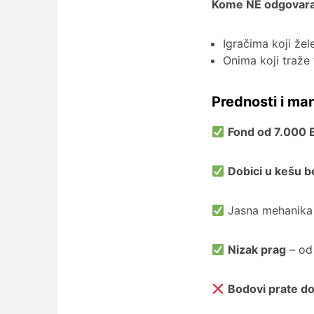
Kome NE odgovara
Igračima koji že
Onima koji traže
Prednosti i ma
Fond od 7.000 
Dobici u kešu b
Jasna mehanika
Nizak prag
– od
Bodovi prate do