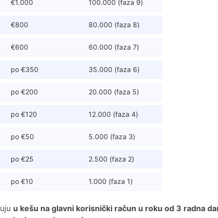
€1.000
100.000 (faza 9)
€800
80.000 (faza 8)
€600
60.000 (faza 7)
po €350
35.000 (faza 6)
po €200
20.000 (faza 5)
po €120
12.000 (faza 4)
po €50
5.000 (faza 3)
po €25
2.500 (faza 2)
po €10
1.000 (faza 1)
ćuju
u kešu na glavni korisnički račun u roku od 3 radna d