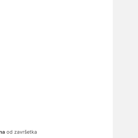
ana
od završetka