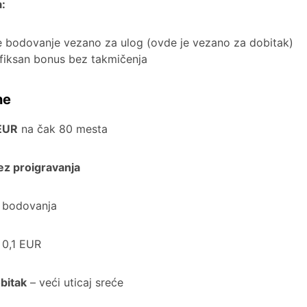
:
le bodovanje vezano za ulog (ovde je vezano za dobitak)
 fiksan bonus bez takmičenja
ne
EUR
na čak 80 mesta
ez proigravanja
 bodovanja
 0,1 EUR
bitak
– veći uticaj sreće