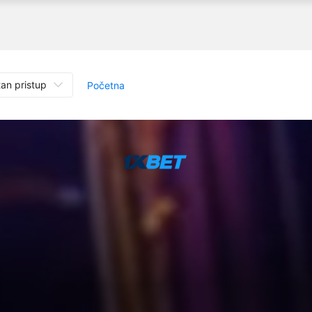
tan pristup
Početna