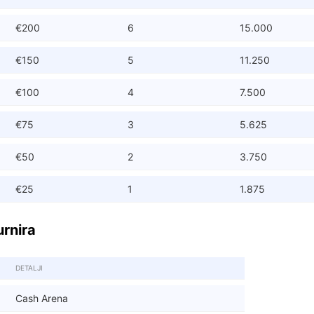
€200
6
15.000
€150
5
11.250
€100
4
7.500
€75
3
5.625
€50
2
3.750
€25
1
1.875
urnira
DETALJI
Cash Arena