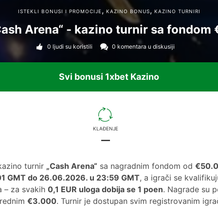
,
,
ISTEKLI BONUSI I PROMOCIJE
KAZINO BONUS
KAZINO TURNIRI
Cash Arena“ - kazino turnir sa fondom
0 ljudi su koristili
0 komentara u diskusiji
Svi bonusi 1xbet Kazino
KLAĐENJE
—
kazino turnir
„Cash Arena“
sa nagradnim fondom od
€50.
:01 GMT do 26.06.2026. u 23:59 GMT
, a igrači se kvalifik
a – za svakih
0,1 EUR uloga dobija se 1 poen
. Nagrade su 
vrednim
€3.000
. Turnir je dostupan svim registrovanim igra