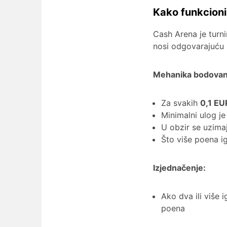
Kako funkcioni
Cash Arena je turn
nosi odgovarajuću
Mehanika bodovan
Za svakih
0,1 EU
Minimalni ulog j
U obzir se uzima
Što više poena ig
Izjednačenje:
Ako dva ili više 
poena