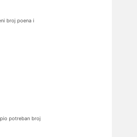
ni broj poena i
pio potreban broj