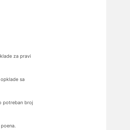
klade za pravi
 opklade sa
 potreban broj
 poena.