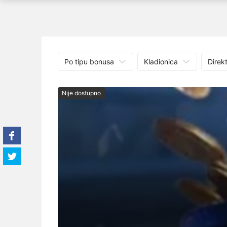
Po tipu bonusa
Kladionica
Direk
Nije dostupno