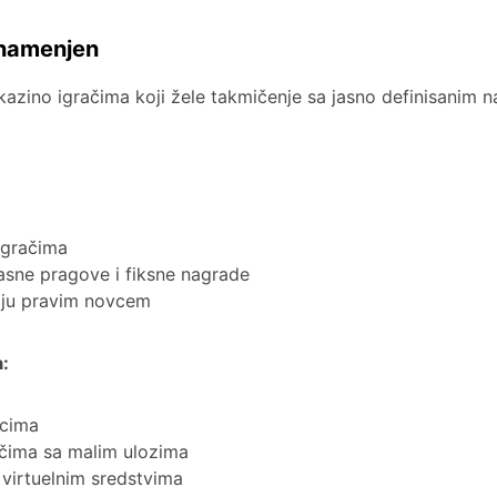
 namenjen
 kazino igračima koji žele takmičenje sa jasno definisanim
igračima
jasne pragove i fiksne nagrade
raju pravim novcem
:
ocima
čima sa malim ulozima
 virtuelnim sredstvima