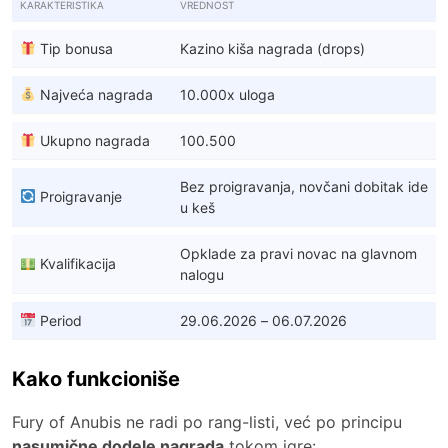
KARAKTERISTIKA
VREDNOST
Tip bonusa
Kazino kiša nagrada (drops)
Najveća nagrada
10.000x uloga
Ukupno nagrada
100.500
Bez proigravanja, novčani dobitak ide
Proigravanje
u keš
Opklade za pravi novac na glavnom
Kvalifikacija
nalogu
Period
29.06.2026 – 06.07.2026
Kako funkcioniše
Fury of Anubis ne radi po rang-listi, već po principu
nasumične dodele nagrada
tokom igre: