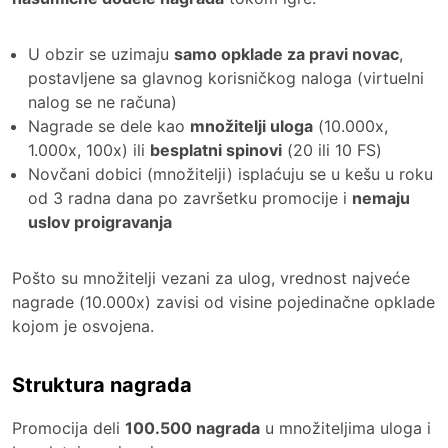
U obzir se uzimaju
samo opklade za pravi novac
,
postavljene sa glavnog korisničkog naloga (virtuelni
nalog se ne računa)
Nagrade se dele kao
množitelji uloga
(10.000x,
1.000x, 100x) ili
besplatni spinovi
(20 ili 10 FS)
Novčani dobici (množitelji) isplaćuju se u kešu u roku
od 3 radna dana po završetku promocije i
nemaju
uslov proigravanja
Pošto su množitelji vezani za ulog, vrednost najveće
nagrade (10.000x) zavisi od visine pojedinačne opklade
kojom je osvojena.
Struktura nagrada
Promocija deli
100.500 nagrada
u množiteljima uloga i