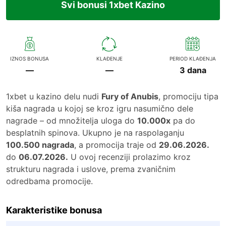
Svi bonusi 1xbet Kazino
IZNOS BONUSA
KLAĐENJE
PERIOD KLAĐENJA
—
—
3 dana
1xbet u kazino delu nudi
Fury of Anubis
, promociju tipa
kiša nagrada u kojoj se kroz igru nasumično dele
nagrade – od množitelja uloga do
10.000x
pa do
besplatnih spinova. Ukupno je na raspolaganju
100.500 nagrada
, a promocija traje od
29.06.2026.
do
06.07.2026.
U ovoj recenziji prolazimo kroz
strukturu nagrada i uslove, prema zvaničnim
odredbama promocije.
Karakteristike bonusa