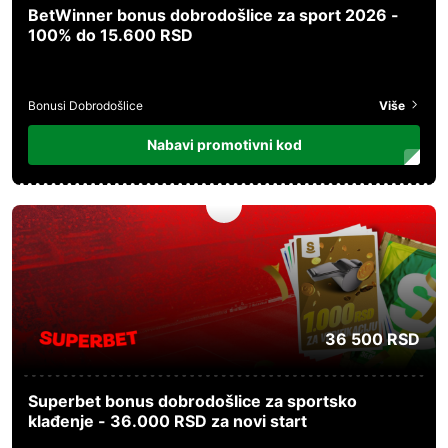
BetWinner bonus dobrodošlice za sport 2026 -
100% do 15.600 RSD
Bonusi Dobrodošlice
Više
Nabavi promotivni kod
36 500 RSD
Superbet bonus dobrodošlice za sportsko
klađenje - 36.000 RSD za novi start