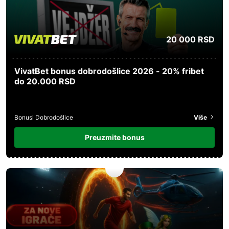
20 000 RSD
VivatBet bonus dobrodošlice 2026 - 20% fribet
do 20.000 RSD
Bonusi Dobrodošlice
Više
Preuzmite bonus