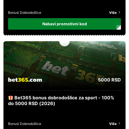
Bonusi Dobrodošlice
Više
Nabavi promotivni kod
5000 RSD
Bet365 bonus dobrodošlice za sport - 100%
do 5000 RSD (2026)
Bonusi Dobrodošlice
Više