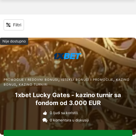
Filtri
Nije dostupno
,
,
PROMOCIJE I REDOVNI BONUSI
ISTEKLI BONUSI I PROMOCIJE
KAZINO
,
BONUS
KAZINO TURNIRI
1xbet Lucky Gates - kazino turnir sa
fondom od 3.000 EUR
0 ljudi su koristili
0 komentara u diskusiji