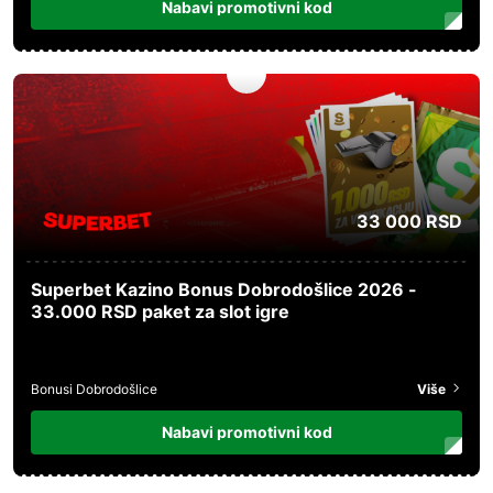
Nabavi promotivni kod
33 000 RSD
Superbet Kazino Bonus Dobrodošlice 2026 -
33.000 RSD paket za slot igre
Bonusi Dobrodošlice
Više
Nabavi promotivni kod