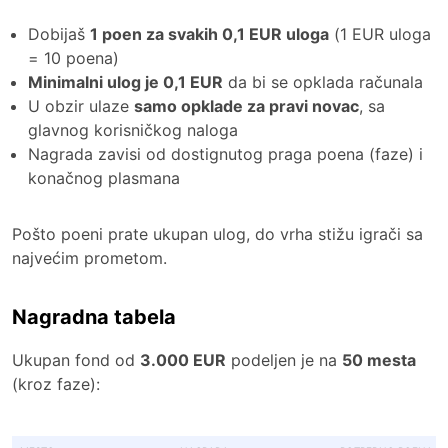
Dobijaš
1 poen za svakih 0,1 EUR uloga
(1 EUR uloga
= 10 poena)
Minimalni ulog je 0,1 EUR
da bi se opklada računala
U obzir ulaze
samo opklade za pravi novac
, sa
glavnog korisničkog naloga
Nagrada zavisi od dostignutog praga poena (faze) i
konačnog plasmana
Pošto poeni prate ukupan ulog, do vrha stižu igrači sa
najvećim prometom.
Nagradna tabela
Ukupan fond od
3.000 EUR
podeljen je na
50 mesta
(kroz faze):