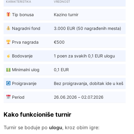
KARAKTERISTIKA
VREDNOST
Tip bonusa
Kazino turnir
Nagradni fond
3.000 EUR (50 nagrađenih mesta)
Prva nagrada
€500
Bodovanje
1 poen za svakih 0,1 EUR ulogu
Minimalni ulog
0,1 EUR
Proigravanje
Bez proigravanja, dobitak ide u keš
Period
26.06.2026 – 02.07.2026
Kako funkcioniše turnir
Turnir se boduje po
ulogu
, kroz obim igre: