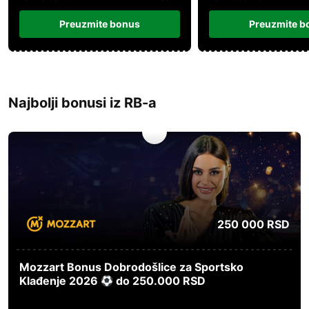
Preuzmite bonus
Preuzmite b
Najbolji bonusi iz RB-a
250 000 RSD
Mozzart Bonus Dobrodošlice za Sportsko
Klađenje 2026
do 250.000 RSD