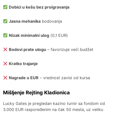
Dobici u kešu bez proigravanja
Jasna mehanika
bodovanja
Nizak minimalni ulog
(0,1 EUR)
Bodovi prate ulogu
– favorizuje veći budžet
Kratko trajanje
Nagrade u EUR
– vrednost zavisi od kursa
Mišljenje Rejting Kladionica
Lucky Gates je pregledan kazino turnir sa fondom od
3.000 EUR raspoređenim na čak 50 mesta, uz veliku