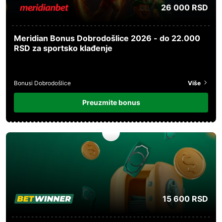
26 000 RSD
Meridian Bonus Dobrodošlice 2026 - do 22.000
RSD za sportsko klađenje
Bonusi Dobrodošlice
Više
Preuzmite bonus
15 600 RSD