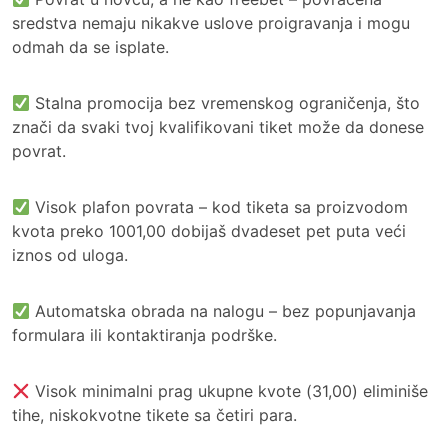
sredstva nemaju nikakve uslove proigravanja i mogu
odmah da se isplate.
Stalna promocija bez vremenskog ograničenja, što
znači da svaki tvoj kvalifikovani tiket može da donese
povrat.
Visok plafon povrata – kod tiketa sa proizvodom
kvota preko 1001,00 dobijaš dvadeset pet puta veći
iznos od uloga.
Automatska obrada na nalogu – bez popunjavanja
formulara ili kontaktiranja podrške.
Visok minimalni prag ukupne kvote (31,00) eliminiše
tihe, niskokvotne tikete sa četiri para.