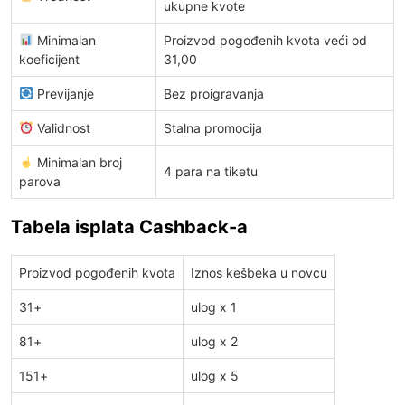
ukupne kvote
Minimalan
Proizvod pogođenih kvota veći od
koeficijent
31,00
Previjanje
Bez proigravanja
Validnost
Stalna promocija
Minimalan broj
4 para na tiketu
parova
Tabela isplata Cashback-a
Proizvod pogođenih kvota
Iznos kešbeka u novcu
31+
ulog x 1
81+
ulog x 2
151+
ulog x 5