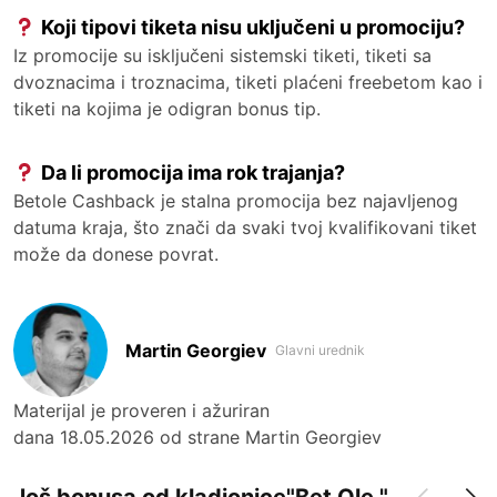
Koji tipovi tiketa nisu uključeni u promociju?
Iz promocije su isključeni sistemski tiketi, tiketi sa
dvoznacima i troznacima, tiketi plaćeni freebetom kao i
tiketi na kojima je odigran bonus tip.
Da li promocija ima rok trajanja?
Betole Cashback je stalna promocija bez najavljenog
datuma kraja, što znači da svaki tvoj kvalifikovani tiket
može da donese povrat.
Martin Georgiev
Glavni urednik
Materijal je proveren i ažuriran
dana 18.05.2026 od strane Martin Georgiev