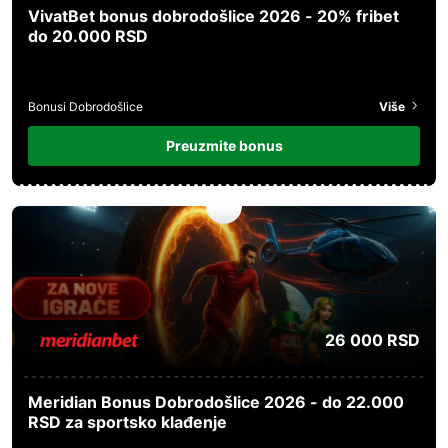
VivatBet bonus dobrodošlice 2026 - 20% fribet
do 20.000 RSD
Bonusi Dobrodošlice
Više
Preuzmite bonus
26 000 RSD
Meridian Bonus Dobrodošlice 2026 - do 22.000
RSD za sportsko klađenje