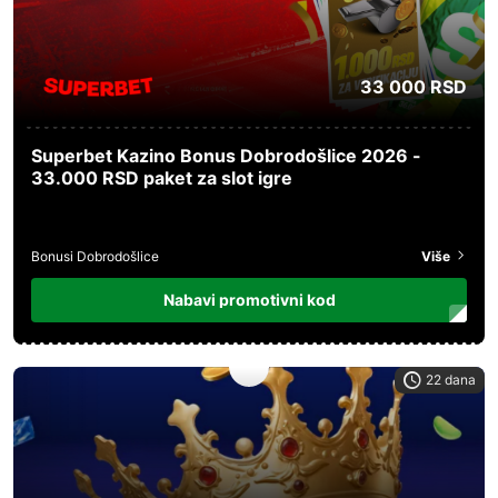
33 000 RSD
Superbet Kazino Bonus Dobrodošlice 2026 -
33.000 RSD paket za slot igre
Bonusi Dobrodošlice
Više
Nabavi promotivni kod
22 dana