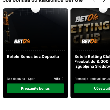
Još bonusa od kladionice"Bet Ole "
Betole Bonus bez Depozita
Betole Betting Clu
Freebet do 8.000
Izgubljena Sredst
Bez depozita - Sport
Više
Promocije i redovni bonus
Preuzmite bonus
Učestvuj