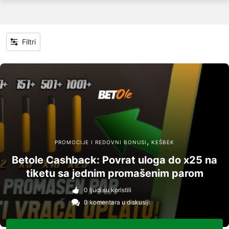
Filtri
,
PROMOCIJE I REDOVNI BONUSI
KEŠBEK
Betole Cashback: Povrat uloga do x25 na
tiketu sa jednim promašenim parom
0 ljudi su koristili
0 komentara u diskusiji