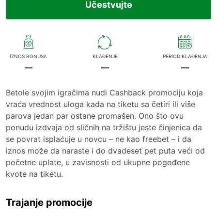
Učestvujte
IZNOS BONUSA
KLAĐENJE
PERIOD KLAĐENJA
—
—
—
Betole svojim igračima nudi Cashback promociju koja
vraća vrednost uloga kada na tiketu sa četiri ili više
parova jedan par ostane promašen. Ono što ovu
ponudu izdvaja od sličnih na tržištu jeste činjenica da
se povrat isplaćuje u novcu – ne kao freebet – i da
iznos može da naraste i do dvadeset pet puta veći od
početne uplate, u zavisnosti od ukupne pogođene
kvote na tiketu.
Trajanje promocije