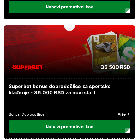
Nabavi promotivni kod
36 500 RSD
Superbet bonus dobrodošlice za sportsko
klađenje - 36.000 RSD za novi start
Bonusi Dobrodošlice
Više
Nabavi promotivni kod