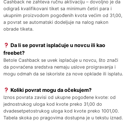
Cashback ne zahteva ručnu aktivaciju – dovoljno je da
odigraš kvalifikovani tiket sa minimum četiri para i
ukupnim proizvodom pogođenih kvota većim od 31,00,
a povrat se automatski dodeljuje na nalog nakon
obrade tiketa.
Da li se povrat isplaćuje u novcu ili kao
freebet?
Betole Cashback se uvek isplaćuje u novcu, što znači
da povraćena sredstva nemaju uslove proigravanja i
mogu odmah da se iskoriste za nove opklade ili isplatu.
Koliki povrat mogu da očekujem?
Iznos povrata zavisi od ukupne pogođene kvote: od
jednostrukog uloga kod kvote preko 31,00 do
dvadesetpetostrukog uloga kod kvote preko 1001,00.
Tabela skoka po pragovima dostupna je u tekstu iznad.