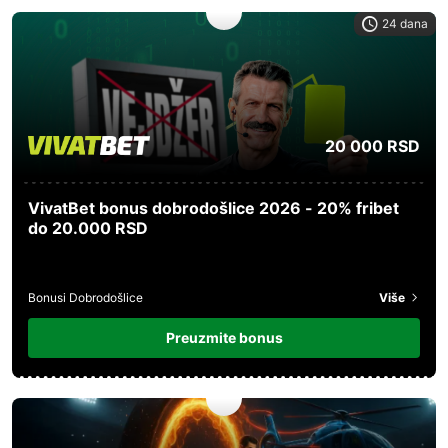
24 dana
20 000 RSD
VivatBet bonus dobrodošlice 2026 - 20% fribet
do 20.000 RSD
Bonusi Dobrodošlice
Više
Preuzmite bonus