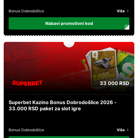
Bonusi Dobrodošlice
Više
Nabavi promotivni kod
33 000 RSD
Superbet Kazino Bonus Dobrodošlice 2026 -
33.000 RSD paket za slot igre
Bonusi Dobrodošlice
Više