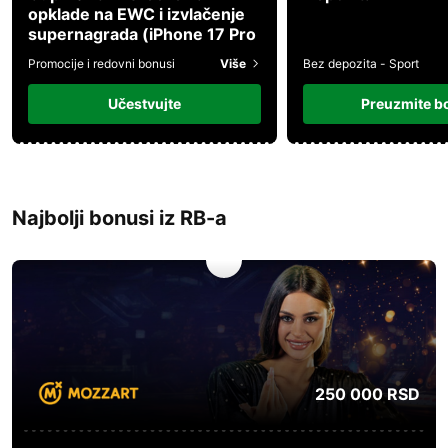
opklade na EWC i izvlačenje
supernagrada (iPhone 17 Pro
Max, Galaxy S24 Ultra, PS5,
Promocije i redovni bonusi
Više
Bez depozita - Sport
Xbox)
Učestvujte
Preuzmite b
Najbolji bonusi iz RB-a
250 000 RSD