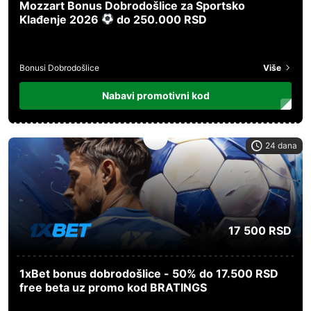
Mozzart Bonus Dobrodošlice za Sportsko
Klađenje 2026
do 250.000 RSD
Bonusi Dobrodošlice
Više
Nabavi promotivni kod
24 dana
17 500 RSD
1xBet bonus dobrodošlice - 50% do 17.500 RSD
free beta uz promo kod BRATINGS