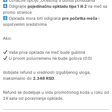
Označite opciju „Učestvuj u bonus ponudama“
Odigrajte
pojedinačnu opkladu tipa 1 ili 2
na meč sa
promo stranice
Opklada mora biti odigrana
pre početka meča
i
sopstvenim sredstvima
Ako:
Vaša prva opklada na meč bude gubitna
U prvom poluvremenu ne bude golova (0:0)
dobijate refund u vrednosti izgubljenog uloga,
maksimalno do
2.348 RSD
.
Refund se dodeljuje u vidu promotivnog koda u roku od
24 sata od poravnanja opklade.