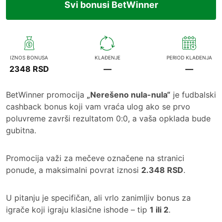
Svi bonusi BetWinner
IZNOS BONUSA
KLAĐENJE
PERIOD KLAĐENJA
2348 RSD
—
—
BetWinner promocija
„Nerešeno nula-nula“
je fudbalski
cashback bonus koji vam vraća ulog ako se prvo
poluvreme završi rezultatom 0:0, a vaša opklada bude
gubitna.
Promocija važi za mečeve označene na stranici
ponude, a maksimalni povrat iznosi
2.348 RSD
.
U pitanju je specifičan, ali vrlo zanimljiv bonus za
igrače koji igraju klasične ishode – tip
1 ili 2
.