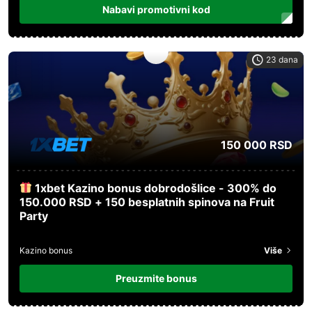
Nabavi promotivni kod
23 dana
150 000 RSD
1xbet Kazino bonus dobrodošlice - 300% do
150.000 RSD + 150 besplatnih spinova na Fruit
Party
Kazino bonus
Više
Preuzmite bonus