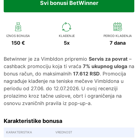
Svi bonusi BetWinner
IZNOS BONUSA
KLAĐENJE
PERIOD KLAĐENJA
150 €
5x
7 dana
Betwinner je za Vimbldon pripremio
Servis za povrat
–
cashback promociju koja ti vraća
7% ukupnog uloga
na
bonus račun, do maksimalnih
17.612 RSD
. Promocija
nagrađuje klađenje na teniske mečeve Vimbldona u
periodu od 27.06. do 12.07.2026. U ovoj recenziji
prolazimo kroz tačne uslove, obrt i ograničenja na
osnovu zvaničnih pravila iz pop-up-a.
Karakteristike bonusa
KARAKTERISTIKA
VREDNOST