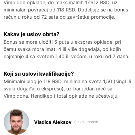
Vimbldon opklade, do maksimalnih 17.612 RSD, uz
minimalan povraćaj od 118 RSD. Dodeljuje se na bonus
račun u roku od 72 sata od završetka promocije.
Kakav je uslov obrta?
Bonus se mora uložiti 5 puta u ekspres opklade, pri
čemu svaka mora imati 4 ili više događaja, od kojih
najmanje 4 sa kvotom 1,40 ili većom, u roku od 7 dana.
Koji su uslovi kvalifikacije?
Minimalni ulog je 118 RSD, minimalna kvota 1,50 (singl ili
svaki događaj u ekspresu), uz bar jedan meč sa
Vimbldona. Hendikep i total opklade ne učestvuju.
Vladica Aleksov
Glavni urednik