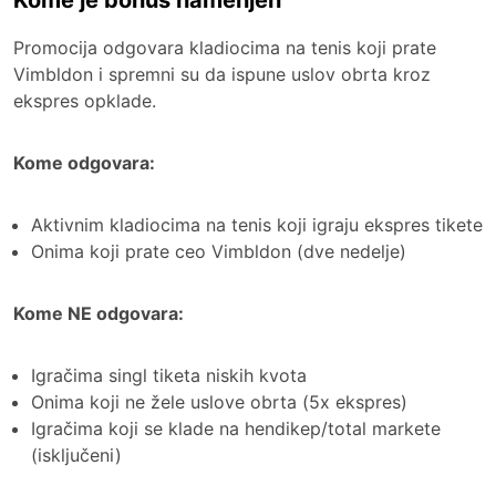
Kome je bonus namenjen
Promocija odgovara kladiocima na tenis koji prate
Vimbldon i spremni su da ispune uslov obrta kroz
ekspres opklade.
Kome odgovara:
Aktivnim kladiocima na tenis koji igraju ekspres tikete
Onima koji prate ceo Vimbldon (dve nedelje)
Kome NE odgovara:
Igračima singl tiketa niskih kvota
Onima koji ne žele uslove obrta (5x ekspres)
Igračima koji se klade na hendikep/total markete
(isključeni)