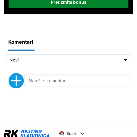
Preuzmite bonus
Komentari
Novi
Srpski