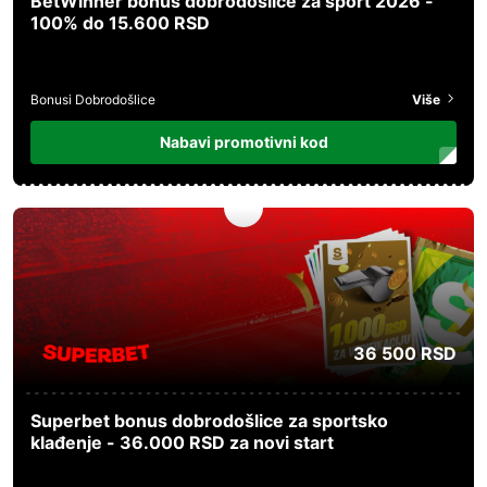
BetWinner bonus dobrodošlice za sport 2026 -
100% do 15.600 RSD
Bonusi Dobrodošlice
Više
Nabavi promotivni kod
36 500 RSD
Superbet bonus dobrodošlice za sportsko
klađenje - 36.000 RSD za novi start