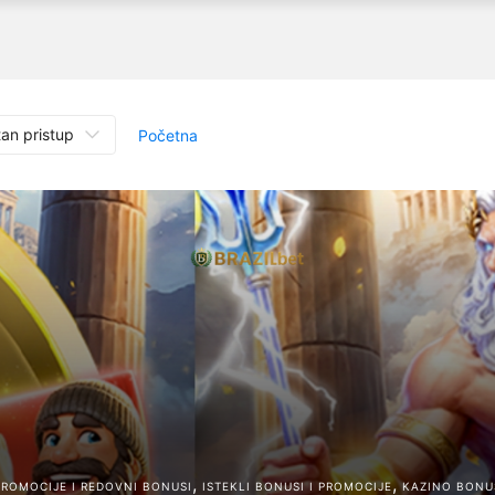
tan pristup
Početna
,
,
PROMOCIJE I REDOVNI BONUSI
ISTEKLI BONUSI I PROMOCIJE
KAZINO BONU