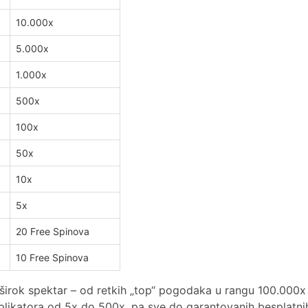
10.000x
5.000x
1.000x
500x
100x
50x
10x
5x
20 Free Spinova
10 Free Spinova
širok spektar – od retkih „top“ pogodaka u rangu 100.000x
tiplikatora od 5x do 500x, pa sve do garantovanih besplatni