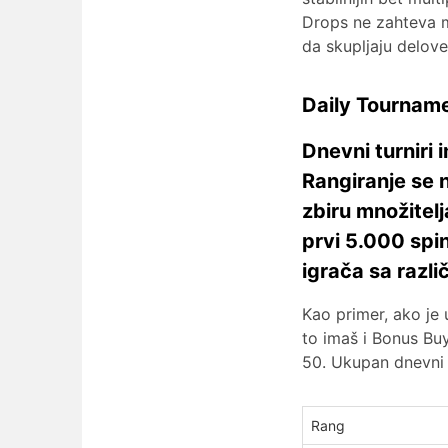
Drops ne zahteva m
da skupljaju delove
Daily Tourname
Dnevni turniri
Rangiranje se 
zbiru množitel
prvi 5.000 spi
igrača sa razli
Kao primer, ako je
to imaš i Bonus Bu
50. Ukupan dnevni 
Rang