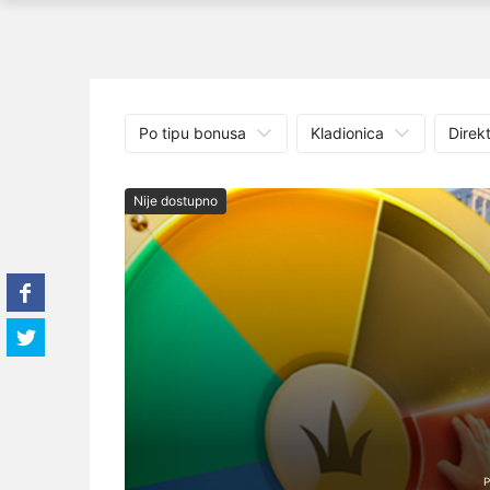
Po tipu bonusa
Kladionica
Direk
Nije dostupno