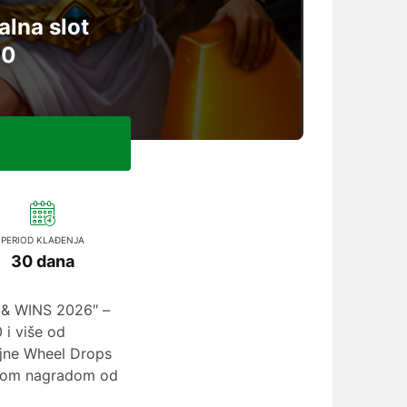
alna slot
00
PERIOD KLAĐENJA
30 dana
 & WINS 2026″ –
i više od
ljne Wheel Drops
vnom nagradom od