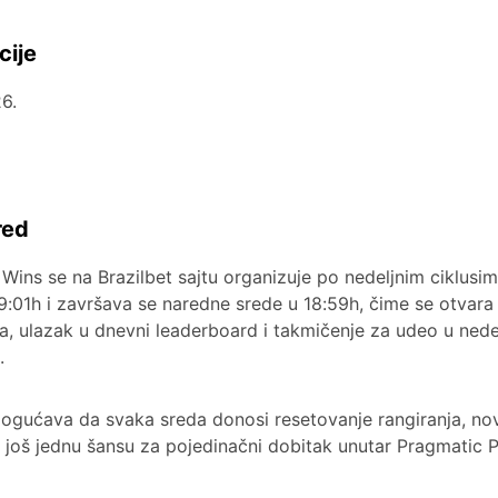
cije
6.
red
Wins se na Brazilbet sajtu organizuje po nedeljnim ciklusim
9:01h i završava se naredne srede u 18:59h, čime se otvara
da, ulazak u dnevni leaderboard i takmičenje za udeo u ned
.
gućava da svaka sreda donosi resetovanje rangiranja, no
još jednu šansu za pojedinačni dobitak unutar Pragmatic P