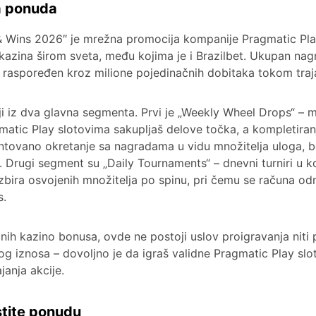
a ponuda
 Wins 2026″ je mrežna promocija kompanije Pragmatic Play
 kazina širom sveta, među kojima je i Brazilbet. Ukupan nag
 raspoređen kroz milione pojedinačnih dobitaka tokom traja
ji iz dva glavna segmenta. Prvi je „Weekly Wheel Drops“ –
atic Play slotovima sakupljaš delove točka, a kompletira
ntovano okretanje sa nagradama u vidu množitelja uloga, be
. Drugi segment su „Daily Tournaments“ – dnevni turniri u k
zbira osvojenih množitelja po spinu, pri čemu se računa odn
s.
čnih kazino bonusa, ovde ne postoji uslov proigravanja niti
 iznosa – dovoljno je da igraš validne Pragmatic Play slot
janja akcije.
stite ponudu