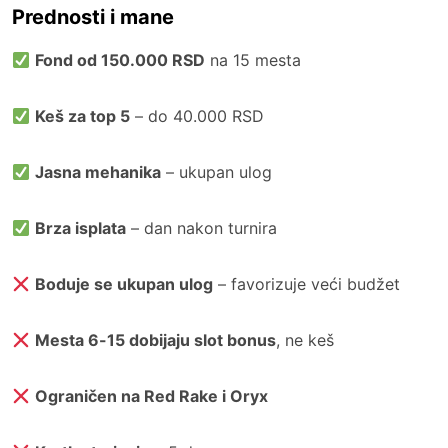
Prednosti i mane
Fond od 150.000 RSD
na 15 mesta
Keš za top 5
– do 40.000 RSD
Jasna mehanika
– ukupan ulog
Brza isplata
– dan nakon turnira
Boduje se ukupan ulog
– favorizuje veći budžet
Mesta 6-15 dobijaju slot bonus
, ne keš
Ograničen na Red Rake i Oryx