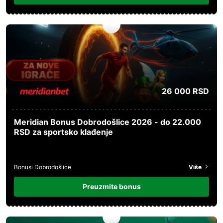
26 000 RSD
Meridian Bonus Dobrodošlice 2026 - do 22.000
RSD za sportsko klađenje
Bonusi Dobrodošlice
Više
Preuzmite bonus