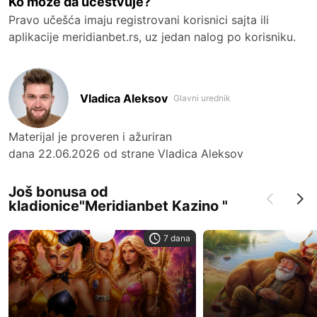
Ko može da učestvuje?
Pravo učešća imaju registrovani korisnici sajta ili
aplikacije meridianbet.rs, uz jedan nalog po korisniku.
Vladica Aleksov
Glavni urednik
Materijal je proveren i ažuriran
dana 22.06.2026 od strane Vladica Aleksov
Još bonusa od
kladionice"Meridianbet Kazino "
7 dana