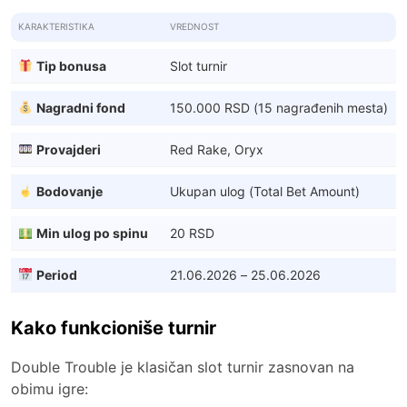
KARAKTERISTIKA
VREDNOST
Tip bonusa
Slot turnir
Nagradni fond
150.000 RSD (15 nagrađenih mesta)
Provajderi
Red Rake, Oryx
Bodovanje
Ukupan ulog (Total Bet Amount)
Min ulog po spinu
20 RSD
Period
21.06.2026 – 25.06.2026
Kako funkcioniše turnir
Double Trouble je klasičan slot turnir zasnovan na
obimu igre: