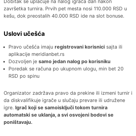
Dobitak se uplaćuje na nalog igrača dan nakon
završetka turnira. Prvih pet mesta nosi 110.000 RSD u
kešu, dok preostalih 40.000 RSD ide na slot bonuse.
Uslovi učešća
Pravo učešća imaju
registrovani korisnici
sajta ili
aplikacije meridianbet.rs
Dozvoljen je
samo jedan nalog po korisniku
Poredak se računa po ukupnom ulogu, min bet 20
RSD po spinu
Organizator zadržava pravo da prekine ili izmeni turnir i
da diskvalifikuje igrače u slučaju prevare ili udružene
igre.
Igrač koji se samoisključi tokom turnira
automatski se uklanja, a svi osvojeni bodovi se
poništavaju.