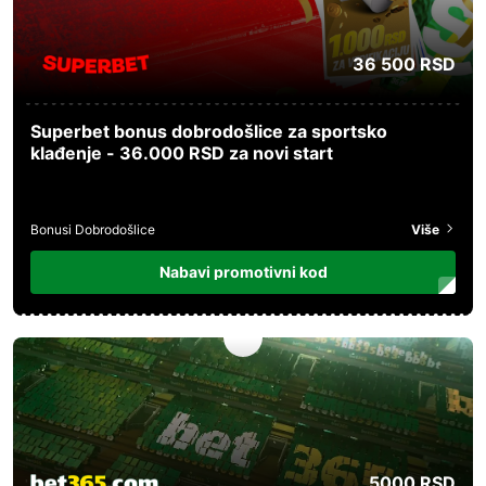
36 500 RSD
Superbet bonus dobrodošlice za sportsko
klađenje - 36.000 RSD za novi start
Bonusi Dobrodošlice
Više
Nabavi promotivni kod
5000 RSD