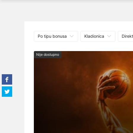
Po tipu bonusa
Kladionica
Direk
Nije dostupno