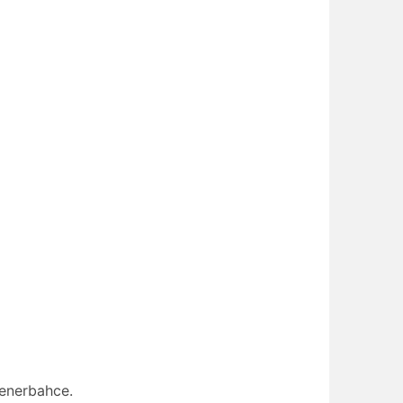
Fenerbahce.