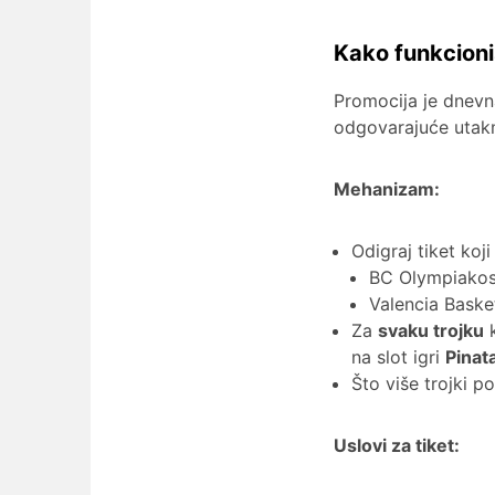
Kako funkcioni
Promocija je dnevn
odgovarajuće utakmi
Mehanizam:
Odigraj tiket koji
BC Olympiakos 
Valencia Basket
Za
svaku trojku
k
na slot igri
Pinat
Što više trojki p
Uslovi za tiket: