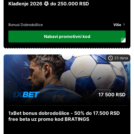
Klađenje 2026
do 250.000 RSD
Bonusi Dobrodošlice
Više
Nabavi promotivni kod
23 dana
17 500 RSD
1xBet bonus dobrodošlice - 50% do 17.500 RSD
free beta uz promo kod BRATINGS