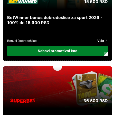
15 600 RSD
BetWinner bonus dobrodošlice za sport 2026 -
100% do 15.600 RSD
Bonusi Dobrodošlice
Više
Nabavi promotivni kod
36 500 RSD