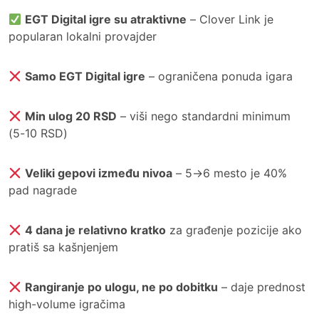
EGT Digital igre su atraktivne
– Clover Link je
popularan lokalni provajder
Samo EGT Digital igre
– ograničena ponuda igara
Min ulog 20 RSD
– viši nego standardni minimum
(5-10 RSD)
Veliki gepovi između nivoa
– 5→6 mesto je 40%
pad nagrade
4 dana je relativno kratko
za građenje pozicije ako
pratiš sa kašnjenjem
Rangiranje po ulogu, ne po dobitku
– daje prednost
high-volume igračima