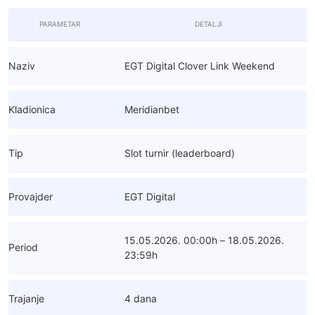
PARAMETAR
DETALJI
Naziv
EGT Digital Clover Link Weekend
Kladionica
Meridianbet
Tip
Slot turnir (leaderboard)
Provajder
EGT Digital
15.05.2026. 00:00h – 18.05.2026.
Period
23:59h
Trajanje
4 dana