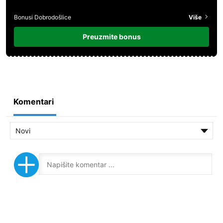
Bonusi Dobrodošlice
Više
Preuzmite bonus
Komentari
Novi