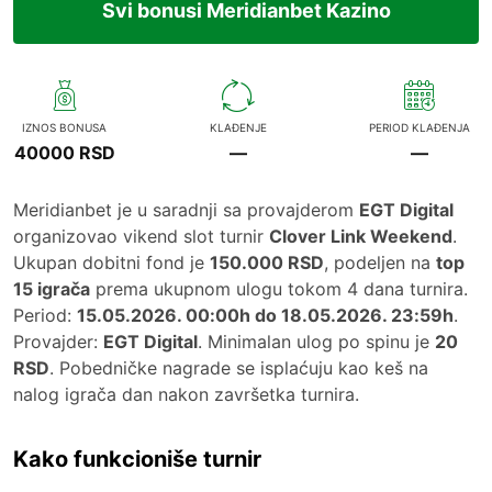
Svi bonusi Meridianbet Kazino
IZNOS BONUSA
KLAĐENJE
PERIOD KLAĐENJA
40000 RSD
—
—
Meridianbet je u saradnji sa provajderom
EGT Digital
organizovao vikend slot turnir
Clover Link Weekend
.
Ukupan dobitni fond je
150.000 RSD
, podeljen na
top
15 igrača
prema ukupnom ulogu tokom 4 dana turnira.
Period:
15.05.2026. 00:00h do 18.05.2026. 23:59h
.
Provajder:
EGT Digital
. Minimalan ulog po spinu je
20
RSD
. Pobedničke nagrade se isplaćuju kao keš na
nalog igrača dan nakon završetka turnira.
Kako funkcioniše turnir