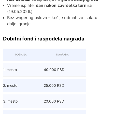
Vreme isplate:
dan nakon završetka turnira
(19.05.2026.)
Bez wagering uslova – keš je odmah za isplatu ili
dalje igranje
Dobitni fond i raspodela nagrada
POZICIJA
NAGRADA
1. mesto
40.000 RSD
2. mesto
25.000 RSD
3. mesto
20.000 RSD