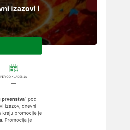
ni izazovi i
PERIOD KLAĐENJA
—
 prvenstva“
pod
vi izazov, dnevni
 kraju promocije je
a
. Promocija je