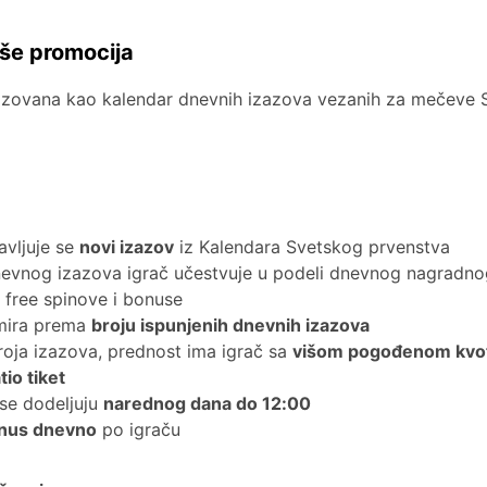
še promocija
nizovana kao kalendar dnevnih izazova vezanih za mečeve 
vljuje se
novi izazov
iz Kalendara Svetskog prvenstva
nevnog izazova igrač učestvuje u podeli dnevnog nagradn
 free spinove i bonuse
rmira prema
broju ispunjenih dnevnih izazova
broja izazova, prednost ima igrač sa
višom pogođenom kv
tio tiket
se dodeljuju
narednog dana do 12:00
onus dnevno
po igraču