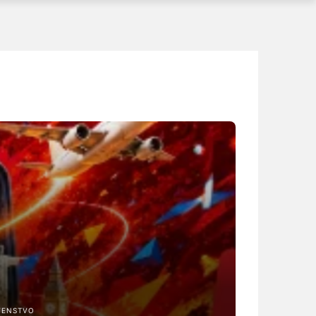
VENSTVO