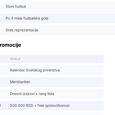
Stoni fudbal
Po 4 mala fudbalska gola
Dres reprezentacije
promocije
DETALJI
Kalendar Svetskog prvenstva
Meridianbet
Dnevni izazovi + rang lista
d
500.000 RSD + free spinovi/bonusi