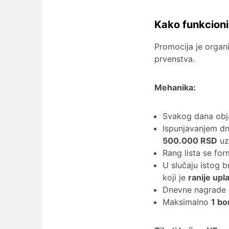
Kako funkcioni
Promocija je orga
prvenstva.
Mehanika:
Svakog dana obja
Ispunjavanjem d
500.000 RSD
uz
Rang lista se fo
U slučaju istog 
koji je
ranije upla
Dnevne nagrade 
Maksimalno
1 b