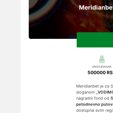
Meridianbet
IZNOS BONUSA
500000 R
Meridianbet je za 
sloganom
„VODIM
nagradni fond od
5
petodnevno putova
dostupna svim regi