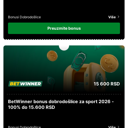
Bonusi Dobrodošlice
Više
Preuzmite bonus
15 600 RSD
BetWinner bonus dobrodošlice za sport 2026 -
100% do 15.600 RSD
Bonusi Dobrodošlice
Više