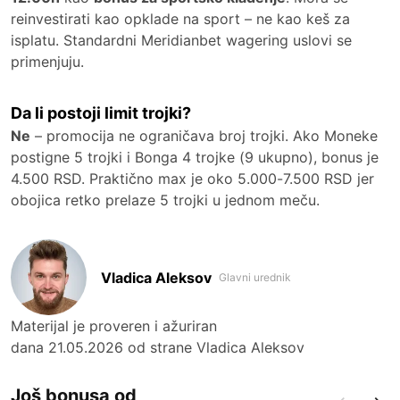
reinvestirati kao opklade na sport – ne kao keš za
isplatu. Standardni Meridianbet wagering uslovi se
primenjuju.
Da li postoji limit trojki?
Ne
– promocija ne ograničava broj trojki. Ako Moneke
postigne 5 trojki i Bonga 4 trojke (9 ukupno), bonus je
4.500 RSD. Praktično max je oko 5.000-7.500 RSD jer
obojica retko prelaze 5 trojki u jednom meču.
Vladica Aleksov
Glavni urednik
Materijal je proveren i ažuriran
dana 21.05.2026 od strane Vladica Aleksov
Još bonusa od