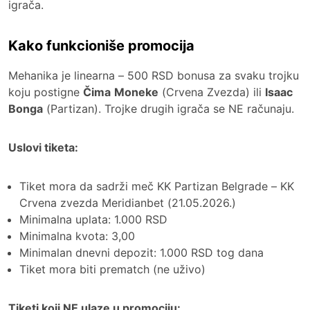
igrača.
Kako funkcioniše promocija
Mehanika je linearna – 500 RSD bonusa za svaku trojku
koju postigne
Čima
Moneke
(Crvena Zvezda) ili
Isaac
Bonga
(Partizan). Trojke drugih igrača se NE računaju.
Uslovi tiketa:
Tiket mora da sadrži meč KK Partizan Belgrade – KK
Crvena zvezda Meridianbet (21.05.2026.)
Minimalna uplata: 1.000 RSD
Minimalna kvota: 3,00
Minimalan dnevni depozit: 1.000 RSD tog dana
Tiket mora biti prematch (ne uživo)
Tiketi koji NE ulaze u promociju: