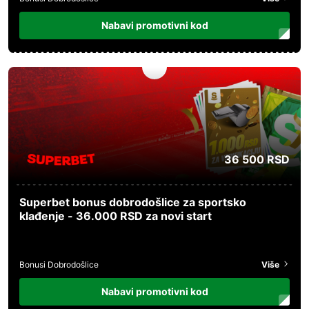
Nabavi promotivni kod
36 500 RSD
Superbet bonus dobrodošlice za sportsko
klađenje - 36.000 RSD za novi start
Bonusi Dobrodošlice
Više
Nabavi promotivni kod