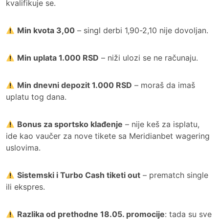
kvalifikuje se.
Min kvota 3,00
– singl derbi 1,90-2,10 nije dovoljan.
Min uplata 1.000 RSD
– niži ulozi se ne računaju.
Min dnevni depozit 1.000 RSD
– moraš da imaš
uplatu tog dana.
Bonus za sportsko klađenje
– nije keš za isplatu,
ide kao vaučer za nove tikete sa Meridianbet wagering
uslovima.
Sistemski i Turbo Cash tiketi out
– prematch single
ili ekspres.
Razlika od prethodne 18.05. promocije
: tada su sve