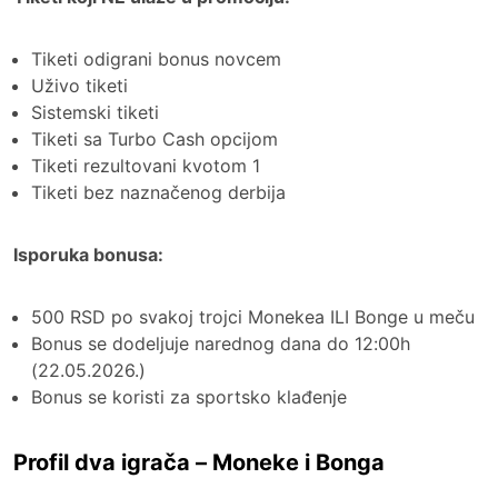
Tiketi odigrani bonus novcem
Uživo tiketi
Sistemski tiketi
Tiketi sa Turbo Cash opcijom
Tiketi rezultovani kvotom 1
Tiketi bez naznačenog derbija
Isporuka bonusa:
500 RSD po svakoj trojci Monekea ILI Bonge u meču
Bonus se dodeljuje narednog dana do 12:00h
(22.05.2026.)
Bonus se koristi za sportsko klađenje
Profil dva igrača – Moneke i Bonga