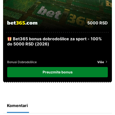
5000 RSD
Bet365 bonus dobrodošlice za sport - 100%
do 5000 RSD (2026)
Bonusi Dobrodošlice
Više
Preuzmite bonus
Komentari