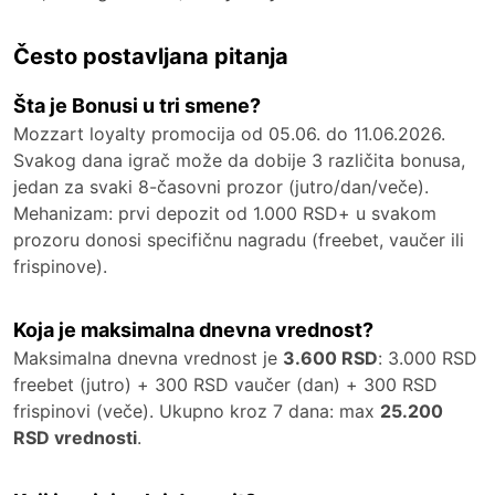
Često postavljana pitanja
Šta je Bonusi u tri smene?
Mozzart loyalty promocija od 05.06. do 11.06.2026.
Svakog dana igrač može da dobije 3 različita bonusa,
jedan za svaki 8-časovni prozor (jutro/dan/veče).
Mehanizam: prvi depozit od 1.000 RSD+ u svakom
prozoru donosi specifičnu nagradu (freebet, vaučer ili
frispinove).
Koja je maksimalna dnevna vrednost?
Maksimalna dnevna vrednost je
3.600 RSD
: 3.000 RSD
freebet (jutro) + 300 RSD vaučer (dan) + 300 RSD
frispinovi (veče). Ukupno kroz 7 dana: max
25.200
RSD vrednosti
.