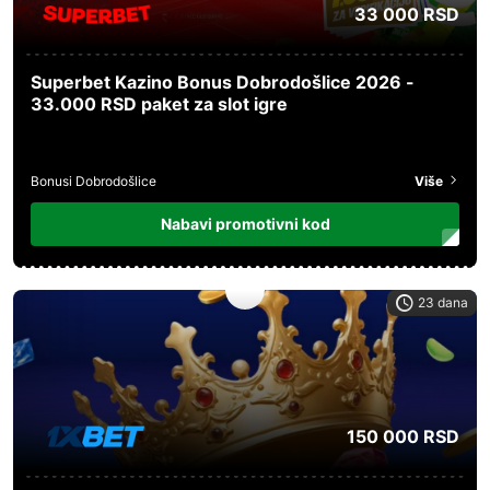
33 000 RSD
Superbet Kazino Bonus Dobrodošlice 2026 -
33.000 RSD paket za slot igre
Bonusi Dobrodošlice
Više
Nabavi promotivni kod
23 dana
150 000 RSD