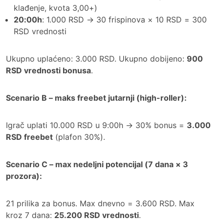
klađenje, kvota 3,00+)
20:00h
: 1.000 RSD → 30 frispinova × 10 RSD = 300
RSD vrednosti
Ukupno uplaćeno: 3.000 RSD. Ukupno dobijeno:
900
RSD vrednosti bonusa
.
Scenario B – maks freebet jutarnji (high-roller):
Igrač uplati 10.000 RSD u 9:00h → 30% bonus =
3.000
RSD freebet
(plafon 30%).
Scenario C – max nedeljni potencijal (7 dana × 3
prozora):
21 prilika za bonus. Max dnevno = 3.600 RSD. Max
kroz 7 dana:
25.200 RSD vrednosti
.