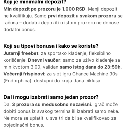
Koji je minimalni depozit?
Min depozit po prozoru je 1.000 RSD
. Manji depoziti
ne kvalifikuju. Samo
prvi depozit u svakom prozoru
se
računa – dodatni depoziti u istom prozoru ne donose
dodatni bonus.
Koji su tipovi bonusa i kako se koriste?
Jutarnji freebet
: za sportsko klađenje, fleksibilno
korišćenje.
Dnevni vaučer
: samo za uživo klađenje sa
min kvotom 3,00, validan
samo istog dana do 23:59h
.
Večernji frispinovi
: za slot igru Chance Machine 90s
(Endorphina), dostupni do kraja dana ciklusa.
Da li mogu izabrati samo jedan prozor?
Da,
3 prozora su međusobno nezavisni
. Igrač može
dobiti bonus iz svakog termina ili izabrati samo neke.
Ne mora se uplatiti u sva tri da bi se kvalifikovao za
pojedinačni bonus.