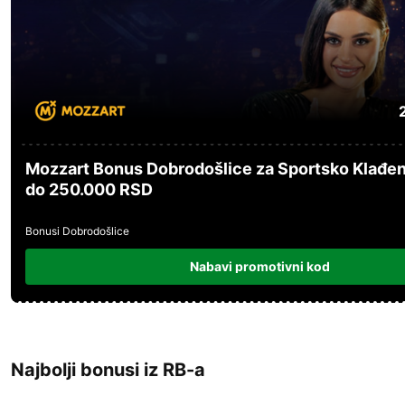
Mozzart Bonus Dobrodošlice za Sportsko Klađe
do 250.000 RSD
Bonusi Dobrodošlice
Nabavi promotivni kod
Najbolji bonusi iz RB-a