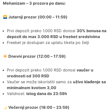
Mehanizam – 3 prozora po danu:
Jutarnji prozor (00:00 – 11:59)
Prvi depozit preko 1.000 RSD donosi
30% bonusa na
depozit do max 3.000 RSD u freebet sredstvima
Freebet je dostupan za uplatu tiketa po želji
Dnevni prozor (12:00 – 17:59)
Prvi depozit preko 1.000 RSD donosi
vaučer u
vrednosti od 300 RSD
Vaučer se može iskoristiti samo za
uživo klađenje sa
minimalnom kvotom 3,00
Validnost:
istog dana do 23:59h
Večernji prozor (18:00 – 23:59)