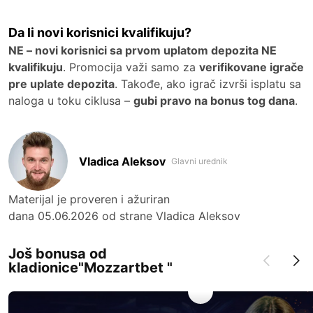
Da li novi korisnici kvalifikuju?
NE – novi korisnici sa prvom uplatom depozita NE
kvalifikuju
. Promocija važi samo za
verifikovane igrače
pre uplate depozita
. Takođe, ako igrač izvrši isplatu sa
naloga u toku ciklusa –
gubi pravo na bonus tog dana
.
Vladica Aleksov
Glavni urednik
Materijal je proveren i ažuriran
dana 05.06.2026 od strane Vladica Aleksov
Još bonusa od
kladionice"Mozzartbet "