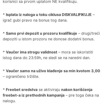
korisnici sa prvom uplatom NE kvalifikuju.
*
Isplata iz naloga u toku ciklusa DISKVALIFIKUJE
–
igrač gubi pravo na bonus tog dana.
*
Samo prvi depozit u prozoru kvalifikuje
– drugi/treći
depoziti u istom prozoru ne donose dodatni bonus.
*
Vaučer ima strogu validnost
– mora se iskoristiti
istog dana do 23:59h, ne sledi se na naredni dan.
*
Vaučer samo na uživo klađenje sa min kvotom 3,00
– ograničeno tržište.
*
Freebet sredstva
se aktiviraju
nakon korišćenja
freebet-a iz prethodnih kampanja
– pre toga čeka na
nalogu.