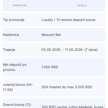
PARAMETAR
DETALJI
Tip promocije
Loyalty / Tri-smene depozit bonus
Kladionica
Mozzart Bet
Trajanje
05.06.2026. – 11.06.2026. (7 dana)
Min depozit po
1.000 RSD
prozoru
Jutarnji bonus (00-
30% freebet do max 3.000 RSD
11:59)
Dnevni bonus (12-
300 RSD vaučer (uživo klađenje, kvota 3