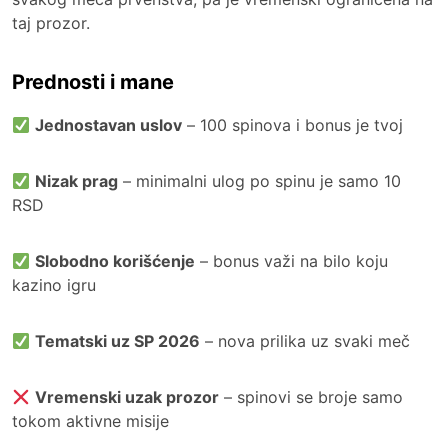
taj prozor.
Prednosti i mane
Jednostavan uslov
– 100 spinova i bonus je tvoj
Nizak prag
– minimalni ulog po spinu je samo 10
RSD
Slobodno korišćenje
– bonus važi na bilo koju
kazino igru
Tematski uz SP 2026
– nova prilika uz svaki meč
Vremenski uzak prozor
– spinovi se broje samo
tokom aktivne misije