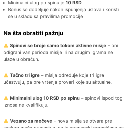
Minimalni ulog po spinu je
10 RSD
Bonus se dodeljuje nakon ispunjenja uslova i koristi
se u skladu sa pravilima promocije
Na šta obratiti pažnju
Spinovi se broje samo tokom aktivne misije
– oni
odigrani van perioda misije ili na drugim igrama ne
ulaze u obračun.
Tačno tri igre
– misija određuje koje tri igre
učestvuju, pa pre vrtenja proveri koje su aktuelne.
Minimalni ulog 10 RSD po spinu
– spinovi ispod tog
iznosa ne kvalifikuju.
Vezano za mečeve
– nova misija se otvara pre
svakog meča prvenstva, pa je vremenski ograničena na