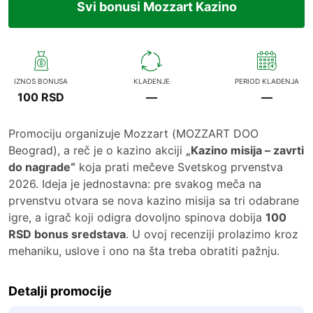
Svi bonusi Mozzart Kazino
IZNOS BONUSA
KLAĐENJE
PERIOD KLAĐENJA
100 RSD
—
—
Promociju organizuje Mozzart (MOZZART DOO
Beograd), a reč je o kazino akciji
„Kazino misija – zavrti
do nagrade“
koja prati mečeve Svetskog prvenstva
2026. Ideja je jednostavna: pre svakog meča na
prvenstvu otvara se nova kazino misija sa tri odabrane
igre, a igrač koji odigra dovoljno spinova dobija
100
RSD bonus sredstava
. U ovoj recenziji prolazimo kroz
mehaniku, uslove i ono na šta treba obratiti pažnju.
Detalji promocije