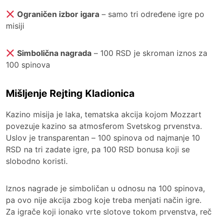
Ograničen izbor igara
– samo tri određene igre po
misiji
Simbolična nagrada
– 100 RSD je skroman iznos za
100 spinova
Mišljenje Rejting Kladionica
Kazino misija je laka, tematska akcija kojom Mozzart
povezuje kazino sa atmosferom Svetskog prvenstva.
Uslov je transparentan – 100 spinova od najmanje 10
RSD na tri zadate igre, pa 100 RSD bonusa koji se
slobodno koristi.
Iznos nagrade je simboličan u odnosu na 100 spinova,
pa ovo nije akcija zbog koje treba menjati način igre.
Za igrače koji ionako vrte slotove tokom prvenstva, reč