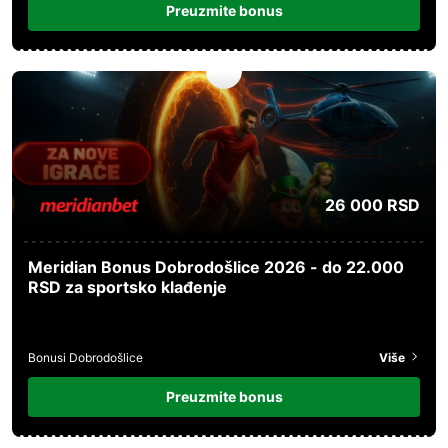
Preuzmite bonus
26 000 RSD
Meridian Bonus Dobrodošlice 2026 - do 22.000
RSD za sportsko klađenje
Bonusi Dobrodošlice
Više
Preuzmite bonus