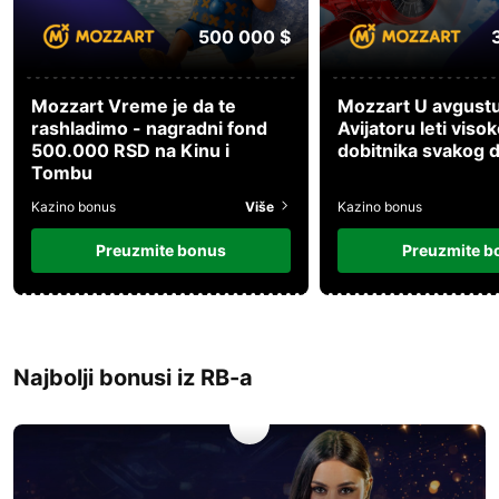
500 000 $
Mozzart Vreme je da te
Mozzart U avgustu
rashladimo - nagradni fond
Avijatoru leti viso
500.000 RSD na Kinu i
dobitnika svakog 
Tombu
Kazino bonus
Više
Kazino bonus
Preuzmite bonus
Preuzmite b
Najbolji bonusi iz RB-a