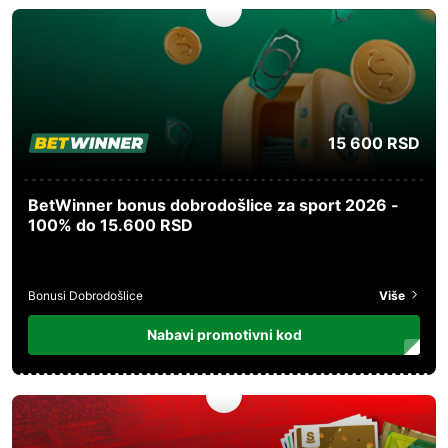
15 600 RSD
BetWinner bonus dobrodošlice za sport 2026 -
100% do 15.600 RSD
Bonusi Dobrodošlice
Više
Nabavi promotivni kod