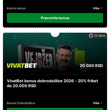
Kazino bonus
Više
Preuzmite bonus
25 dana
20 000 RSD
VivatBet bonus dobrodošlice 2026 - 20% fribet
do 20.000 RSD
Bonusi Dobrodošlice
Više