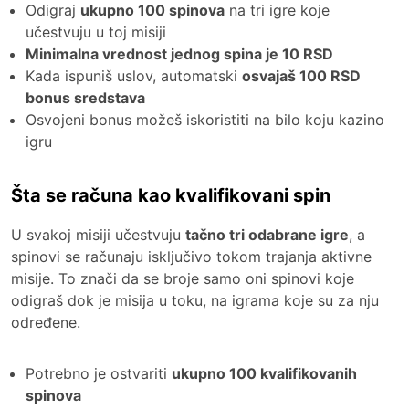
Odigraj
ukupno 100 spinova
na tri igre koje
učestvuju u toj misiji
Minimalna vrednost jednog spina je 10 RSD
Kada ispuniš uslov, automatski
osvajaš 100 RSD
bonus sredstava
Osvojeni bonus možeš iskoristiti na bilo koju kazino
igru
Šta se računa kao kvalifikovani spin
U svakoj misiji učestvuju
tačno tri odabrane igre
, a
spinovi se računaju isključivo tokom trajanja aktivne
misije. To znači da se broje samo oni spinovi koje
odigraš dok je misija u toku, na igrama koje su za nju
određene.
Potrebno je ostvariti
ukupno 100 kvalifikovanih
spinova