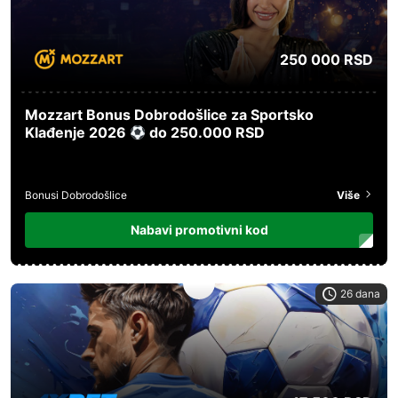
250 000 RSD
Mozzart Bonus Dobrodošlice za Sportsko
Klađenje 2026
do 250.000 RSD
Bonusi Dobrodošlice
Više
Nabavi promotivni kod
26 dana