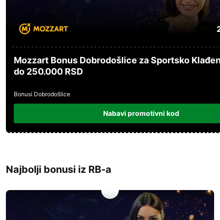
Mozzart Bonus Dobrodošlice za Sportsko Klađe
do 250.000 RSD
Bonusi Dobrodošlice
Nabavi promotivni kod
Najbolji bonusi iz RB-a