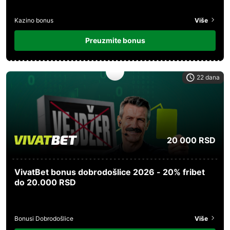
Kazino bonus
Više
Preuzmite bonus
22 dana
20 000 RSD
VivatBet bonus dobrodošlice 2026 - 20% fribet
do 20.000 RSD
Bonusi Dobrodošlice
Više