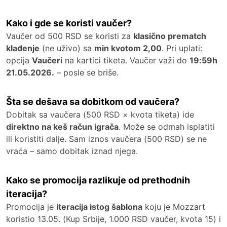
Kako i gde se koristi vaučer?
Vaučer od 500 RSD se koristi za
klasično prematch
klađenje
(ne uživo) sa
min kvotom 2,00
. Pri uplati:
opcija
Vaučeri
na kartici tiketa. Vaučer važi do
19:59h
21.05.2026.
– posle se briše.
Šta se dešava sa dobitkom od vaučera?
Dobitak sa vaučera (500 RSD × kvota tiketa) ide
direktno na keš račun igrača
. Može se odmah isplatiti
ili koristiti dalje. Sam iznos vaučera (500 RSD) se ne
vraća – samo dobitak iznad njega.
Kako se promocija razlikuje od prethodnih
iteracija?
Promocija je
iteracija istog šablona
koju je Mozzart
koristio 13.05. (Kup Srbije, 1.000 RSD vaučer, kvota 15) i