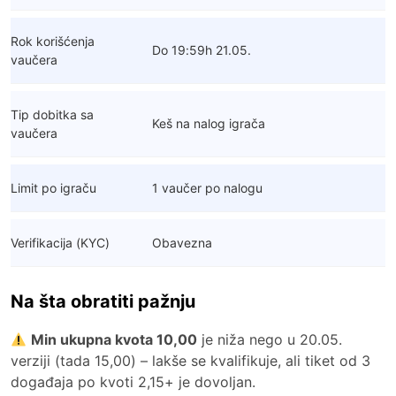
Rok korišćenja
Do 19:59h 21.05.
vaučera
Tip dobitka sa
Keš na nalog igrača
vaučera
Limit po igraču
1 vaučer po nalogu
Verifikacija (KYC)
Obavezna
Na šta obratiti pažnju
Min ukupna kvota 10,00
je niža nego u 20.05.
verziji (tada 15,00) – lakše se kvalifikuje, ali tiket od 3
događaja po kvoti 2,15+ je dovoljan.