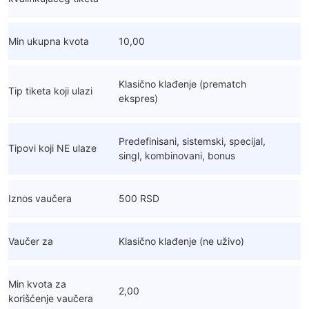
Min ukupna kvota
10,00
Klasično klađenje (prematch
Tip tiketa koji ulazi
ekspres)
Predefinisani, sistemski, specijal,
Tipovi koji NE ulaze
singl, kombinovani, bonus
Iznos vaučera
500 RSD
Vaučer za
Klasično klađenje (ne uživo)
Min kvota za
2,00
korišćenje vaučera