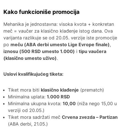
Kako funkcioniše promocija
Mehanika je jednostavna: visoka kvota + konkretan
meč = vaučer za klasično klađenje istog dana. Ova
varijanta razlikuje se od 20.05. verzije iste promocije
po
meču (ABA derbi umesto Lige Evrope finale)
,
iznosu (500 RSD umesto 1.000)
i
tipu vaučera
(klasično umesto uživo)
.
Uslovi kvalifikujućeg tiketa:
Tiket mora biti
klasično klađenje
(prematch)
Minimalna uplata:
1.000 RSD
Minimalna ukupna kvota:
10,00
(niža nego 15,00 u
verziji od 20.05.)
Tiket mora sadržati meč
Crvena zvezda – Partizan
(ABA derbi, 21.05.)