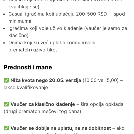
kvalifikuje se)
Casual igračima koji uplaćuju 200-500 RSD – ispod
minimuma
Igračima koji vole uživo klađenje (vaučer je samo za
klasično)
Onima koji su već uplatili kombinovani
prematch+uživo tiket
Prednosti i mane
Niža kvota nego 20.05. verzija
(10,00 vs 15,00) –
lakše kvalifikovanje
Vaučer za klasično klađenje
– šira opcija opklada
(drugi prematch mečevi tog dana)
Vaučer se dobija na uplatu, ne na dobitnost
– ako