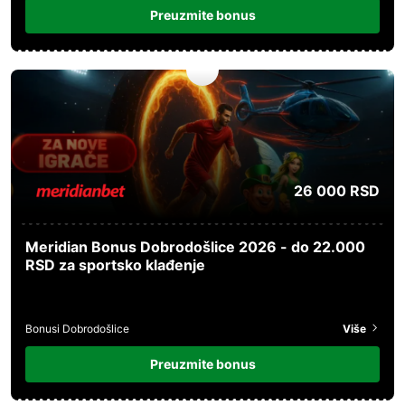
Preuzmite bonus
26 000 RSD
Meridian Bonus Dobrodošlice 2026 - do 22.000
RSD za sportsko klađenje
Bonusi Dobrodošlice
Više
Preuzmite bonus