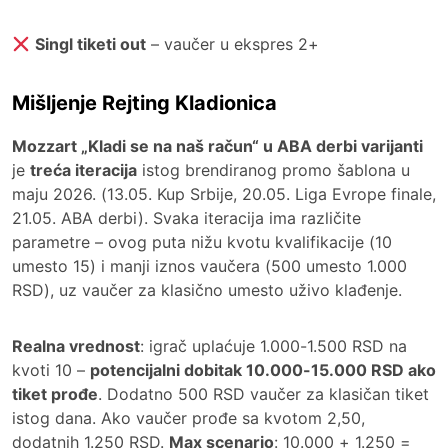
Singl tiketi out
– vaučer u ekspres 2+
Mišljenje Rejting Kladionica
Mozzart „Kladi se na naš račun“ u ABA derbi varijanti
je
treća iteracija
istog brendiranog promo šablona u
maju 2026. (13.05. Kup Srbije, 20.05. Liga Evrope finale,
21.05. ABA derbi). Svaka iteracija ima različite
parametre – ovog puta nižu kvotu kvalifikacije (10
umesto 15) i manji iznos vaučera (500 umesto 1.000
RSD), uz vaučer za klasično umesto uživo klađenje.
Realna vrednost
: igrač uplaćuje 1.000-1.500 RSD na
kvoti 10 –
potencijalni dobitak 10.000-15.000 RSD ako
tiket prođe
. Dodatno 500 RSD vaučer za klasičan tiket
istog dana. Ako vaučer prođe sa kvotom 2,50,
dodatnih 1.250 RSD.
Max scenario
: 10.000 + 1.250 =