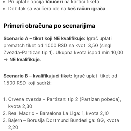
Pri uplati: opcija
Vaučeri
na kartici tiketa
Dobitak sa vaučera ide na
keš račun igrača
Primeri obračuna po scenarijima
Scenario A – tiket koji NE kvalifikuje:
Igrač uplati
prematch tiket od 1.000 RSD na kvoti 3,50 (singl
Zvezda-Partizan tip 1). Ukupna kvota ispod min 10,00
→
NE kvalifikuje
.
Scenario B – kvalifikujući tiket:
Igrač uplati tiket od
1.500 RSD koji sadrži:
Crvena zvezda – Partizan: tip 2 (Partizan pobeda),
kvota 2,30
Real Madrid – Barselona La Liga: 1, kvota 2,10
Bajern – Borusija Dortmund Bundesliga: GG, kvota
2,20