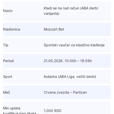
Kladi se na naš račun (ABA derbi
Naziv
varijanta)
Kladionica
Mozzart Bet
Tip
Sportski vaučer za klasično klađenje
Period
21.05.2026. 10:00h – 19:59h
Sport
Košarka (ABA Liga, večiti derbi)
Meč
Crvena zvezda – Partizan
Min uplata
1.000 RSD
kvalifikujućeg tiketa