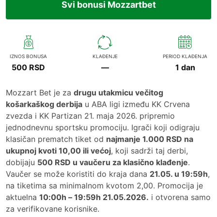
Svi bonusi Mozzartbet
IZNOS BONUSA
KLAĐENJE
PERIOD KLAĐENJA
500 RSD
—
1 dan
Mozzart Bet je za
drugu utakmicu večitog
košarkaškog derbija
u ABA ligi između KK Crvena
zvezda i KK Partizan 21. maja 2026. pripremio
jednodnevnu sportsku promociju. Igrači koji odigraju
klasičan prematch tiket od
najmanje 1.000 RSD na
ukupnoj kvoti 10,00 ili većoj
, koji sadrži taj derbi,
dobijaju
500 RSD u vaučeru za klasično klađenje
.
Vaučer se može koristiti do kraja dana
21.05. u 19:59h
,
na tiketima sa minimalnom kvotom 2,00. Promocija je
aktuelna
10:00h – 19:59h 21.05.2026.
i otvorena samo
za verifikovane korisnike.