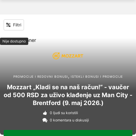
Filtri
Nije dostupno
,
PROMOCIJE I REDOVNI BONUSI
ISTEKLI BONUSI I PROMOCIJE
Mozzart „Kladi se na naš račun!” - vaučer
od 500 RSD za uživo klađenje uz Man City -
Brentford (9. maj 2026.)
0 ljudi su koristili
0 komentara u diskusiji