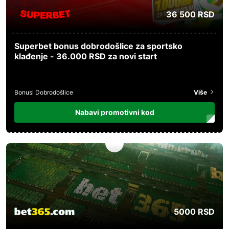
36 500 RSD
Superbet bonus dobrodošlice za sportsko
klađenje - 36.000 RSD za novi start
Bonusi Dobrodošlice
Više
Nabavi promotivni kod
5000 RSD