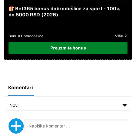
Bet365 bonus dobrodošlice za sport - 100%
do 5000 RSD (2026)
Bonusi Dobrodošlice
Više
Preuzmite bonus
Komentari
Novi