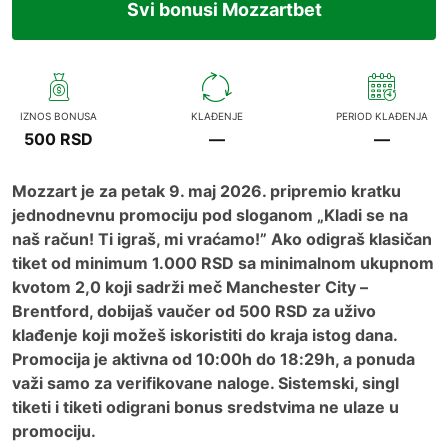
Svi bonusi Mozzartbet
IZNOS BONUSA
KLAĐENJE
PERIOD KLAĐENJA
500 RSD
—
—
Mozzart je za
petak 9. maj 2026.
pripremio kratku
jednodnevnu promociju pod sloganom
„Kladi se na
naš račun! Ti igraš, mi vraćamo!”
Ako odigraš
klasičan
tiket od minimum 1.000 RSD
sa
minimalnom ukupnom
kvotom 2,0
koji sadrži meč
Manchester City –
Brentford
, dobijaš
vaučer od 500 RSD za uživo
klađenje
koji možeš iskoristiti do kraja istog dana.
Promocija je aktivna
od 10:00h do 18:29h
, a ponuda
važi samo za
verifikovane naloge
. Sistemski, singl
tiketi i tiketi odigrani bonus sredstvima
ne ulaze
u
promociju.