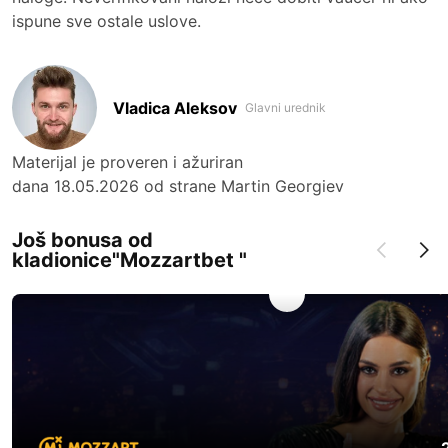
ispune sve ostale uslove.
Vladica Aleksov
Glavni urednik
Materijal je proveren i ažuriran
dana 18.05.2026 od strane Martin Georgiev
Još bonusa od
kladionice"Mozzartbet "