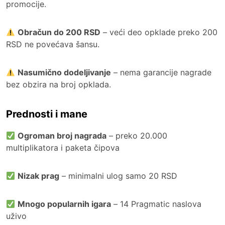
promocije.
Obračun do 200 RSD
– veći deo opklade preko 200
RSD ne povećava šansu.
Nasumično dodeljivanje
– nema garancije nagrade
bez obzira na broj opklada.
Prednosti i mane
Ogroman broj nagrada
– preko 20.000
multiplikatora i paketa čipova
Nizak prag
– minimalni ulog samo 20 RSD
Mnogo popularnih igara
– 14 Pragmatic naslova
uživo