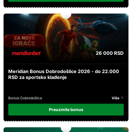
26 000 RSD
Meridian Bonus Dobrodošlice 2026 - do 22.000
RSD za sportsko klađenje
Bonusi Dobrodošlice
Više
Preuzmite bonus