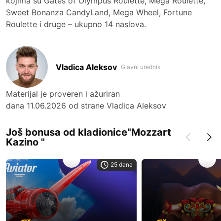
kojima su Gates of Olympus Roulette, Mega Roulette,
Sweet Bonanza CandyLand, Mega Wheel, Fortune
Roulette i druge – ukupno 14 naslova.
Vladica Aleksov
Glavni urednik
Materijal je proveren i ažuriran
dana 11.06.2026 od strane Vladica Aleksov
Još bonusa od kladionice"Mozzart
Kazino "
25 dana