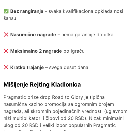
Bez rangiranja
– svaka kvalifikaciona opklada nosi
šansu
Nasumične nagrade
– nema garancije dobitka
Maksimalno 2 nagrade
po igraču
Kratko trajanje
– svega deset dana
Mišljenje Rejting Kladionica
Pragmatic prize drop Road to Glory je tipična
nasumična kazino promocija sa ogromnim brojem
nagrada, ali skromnih pojedinačnih vrednosti (uglavnom
niži multiplikatori i čipovi od 20 RSD). Nizak minimalni
ulog od 20 RSD i veliki izbor popularnih Pragmatic