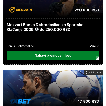
250 000 RSD
Mozzart Bonus Dobrodošlice za Sportsko
Klađenje 2026
do 250.000 RSD
Bonusi Dobrodošlice
Više
Nabavi promotivni kod
25 dana
17 500 RSD