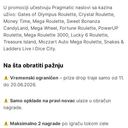
U promociji učestvuju Pragmatic naslovi sa kazina
uživo: Gates of Olympus Roulette, Crystal Roulette,
Money Time, Mega Roulette, Sweet Bonanza
CandyLand, Mega Wheel, Fortune Roulette, PowerUP
Roulette, Mega Roulette 3000, Lucky 6 Roulette,
Treasure Island, Mozzart Auto Mega Roulette, Snakes &
Ladders Live i Dice City.
Na šta obratiti pažnju
Vremenski ograničen
– prize drop traje samo od 11.
do 20.06.2026.
Samo opklade na pravi novac
ulaze u obračun
nagrade.
Maksimalno 2 nagrade
po igraču tokom cele