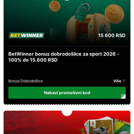
15 600 RSD
BetWinner bonus dobrodošlice za sport 2026 -
100% do 15.600 RSD
Bonusi Dobrodošlice
Više
Nabavi promotivni kod