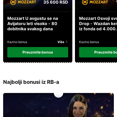
35 600 RSD
Mozzart U avgustu se na
Mozzart Osvoji sv
Avijatoru leti visoko - 80
Drop - Wazdan ke
dobitnika svakog dana
iz fonda od 4.00
Kazino bonus
Više
Kazino bonus
Preuzmite bonus
Preuzmite b
Najbolji bonusi iz RB-a