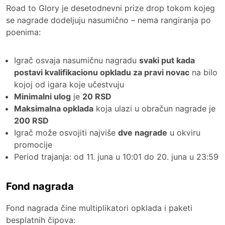
Road to Glory je desetodnevni prize drop tokom kojeg
se nagrade dodeljuju nasumično – nema rangiranja po
poenima:
Igrač osvaja nasumičnu nagradu
svaki put kada
postavi kvalifikacionu opkladu za pravi novac
na bilo
kojoj od igara koje učestvuju
Minimalni ulog
je
20 RSD
Maksimalna opklada
koja ulazi u obračun nagrade je
200 RSD
Igrač može osvojiti najviše
dve nagrade
u okviru
promocije
Period trajanja: od 11. juna u 10:01 do 20. juna u 23:59
Fond nagrada
Fond nagrada čine multiplikatori opklada i paketi
besplatnih čipova: