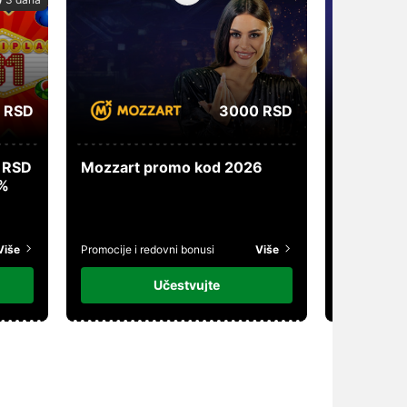
 RSD
3000 RSD
 RSD
Mozzart promo kod 2026
Mozzart N
0%
cashback 
promašen
pogođen
multiplik
Više
Promocije i redovni bonusi
Više
Promocije i r
Učestvujte