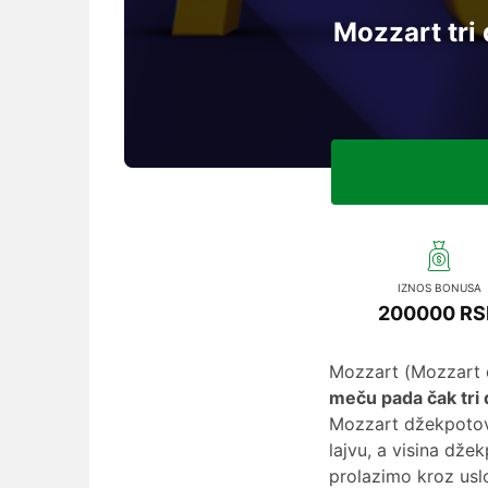
Mozzart tri
IZNOS BONUSA
200000 RS
Mozzart (Mozzart d
meču pada čak tri
Mozzart džekpotovi
lajvu, a visina dže
prolazimo kroz usl