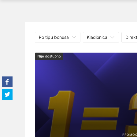
Po tipu bonusa
Kladionica
Direk
Nije dostupno
PROMOCI