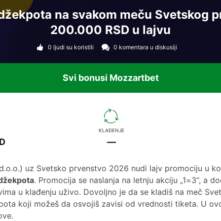
 džekpota na svakom meču Svetskog p
200.000 RSD u lajvu
0 ljudi su koristili
0 komentara u diskusiji
Svi bonusi Mozzartbet
KLAĐENJE
D
—
.o.o.) uz Svetsko prvenstvo 2026 nudi lajv promociju u ko
 džekpota
. Promocija se naslanja na letnju akciju „1=3“, a 
ma u klađenju uživo. Dovoljno je da se kladiš na meč Sve
kpota koji možeš da osvojiš zavisi od vrednosti tiketa. U ovo
ove.