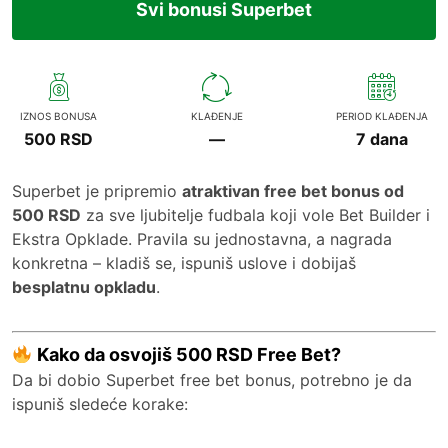
Svi bonusi Superbet
IZNOS BONUSA
KLAĐENJE
PERIOD KLAĐENJA
500 RSD
—
7 dana
Superbet je pripremio
atraktivan free bet bonus od
500 RSD
za sve ljubitelje fudbala koji vole Bet Builder i
Ekstra Opklade. Pravila su jednostavna, a nagrada
konkretna – kladiš se, ispuniš uslove i dobijaš
besplatnu opkladu
.
Kako da osvojiš 500 RSD Free Bet?
Da bi dobio Superbet free bet bonus, potrebno je da
ispuniš sledeće korake: