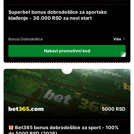
Superbet bonus dobrodošlice za sportsko
klađenje - 36.000 RSD za novi start
Bonusi Dobrodošlice
Više
Nabavi promotivni kod
5000 RSD
Bet365 bonus dobrodošlice za sport - 100%
do 5000 RSD (2026)