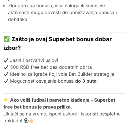
Zloupotreba bonusa, više naloga ili sumnjive
aktivnosti mogu dovesti do poništavanja bonusa i
dobitaka
Zašto je ovaj Superbet bonus dobar
izbor?
Jasni i ostvarivi uslovi
500 RSD free bet bez dodatnih obrta
Idealno za igrače koji vole Bet Builder strategije
Mogućnost osvajanja bonusa
do 3 puta
Ako voliš fudbal i pametno klađenje – Superbet
free bet bonus je prava prilika.
Uključi se na vreme, ispuni uslove i iskoristi besplatnu
opkladu!