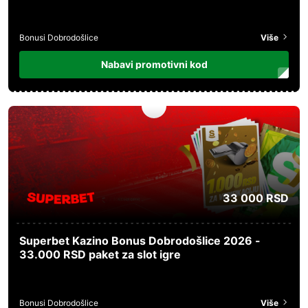
Bonusi Dobrodošlice
Više
Nabavi promotivni kod
33 000 RSD
Superbet Kazino Bonus Dobrodošlice 2026 -
33.000 RSD paket za slot igre
Bonusi Dobrodošlice
Više