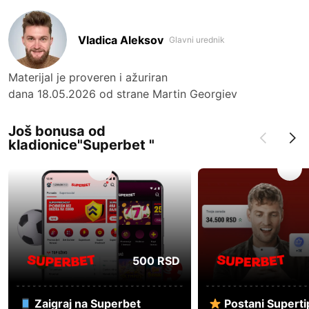
Vladica Aleksov
Glavni urednik
Materijal je proveren i ažuriran
dana 18.05.2026 od strane Martin Georgiev
Još bonusa od
kladionice"Superbet "
500 RSD
Zaigraj na Superbet
Postani Supertip