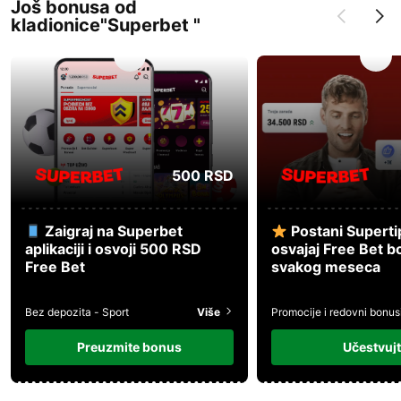
Još bonusa od
kladionice"Superbet "
500 RSD
Zaigraj na Superbet
Postani Supertip
aplikaciji i osvoji 500 RSD
osvajaj Free Bet 
Free Bet
svakog meseca
Bez depozita - Sport
Više
Promocije i redovni bonus
Preuzmite bonus
Učestvuj