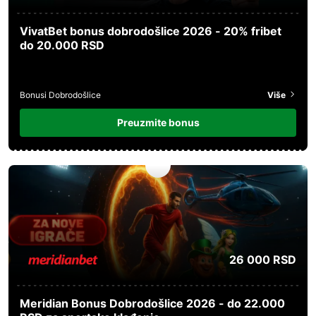
VivatBet bonus dobrodošlice 2026 - 20% fribet
do 20.000 RSD
Bonusi Dobrodošlice
Više
Preuzmite bonus
26 000 RSD
Meridian Bonus Dobrodošlice 2026 - do 22.000