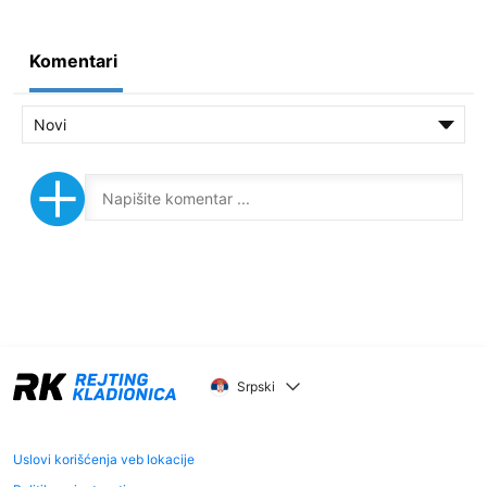
Komentari
Novi
Srpski
Uslovi korišćenja veb lokacije