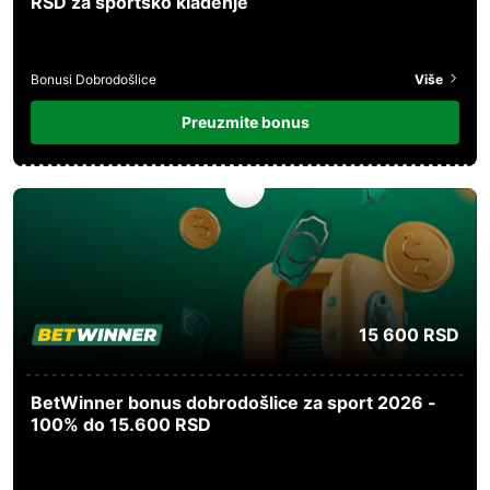
RSD za sportsko klađenje
Bonusi Dobrodošlice
Više
Preuzmite bonus
15 600 RSD
BetWinner bonus dobrodošlice za sport 2026 -
100% do 15.600 RSD