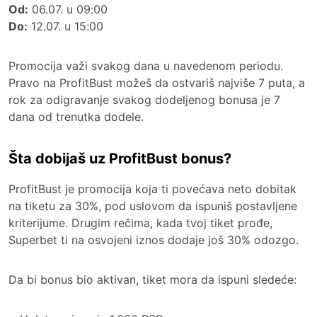
Od:
06.07. u 09:00
Do:
12.07. u 15:00
Promocija važi svakog dana u navedenom periodu.
Pravo na ProfitBust možeš da ostvariš najviše 7 puta, a
rok za odigravanje svakog dodeljenog bonusa je 7
dana od trenutka dodele.
Šta dobijaš uz ProfitBust bonus?
ProfitBust je promocija koja ti povećava neto dobitak
na tiketu za 30%, pod uslovom da ispuniš postavljene
kriterijume. Drugim rečima, kada tvoj tiket prođe,
Superbet ti na osvojeni iznos dodaje još 30% odozgo.
Da bi bonus bio aktivan, tiket mora da ispuni sledeće: