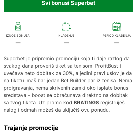
Svi bonusi Superbet
IZNOS BONUSA
KLAĐENJE
PERIOD KLAĐENJA
—
—
—
Superbet je pripremio promociju koja ti daje razlog da
svakog dana proveriš tiket sa tenisom. ProfitBust ti
uvećava neto dobitak za 30%, a jedini pravi uslov je da
na tiketu imaš bar jedan Bet Builder par iz tenisa. Nema
proigravanja, nema skrivenih zamki oko isplate bonus
sredstava – boost se obračunava direktno na dobitak
sa tvog tiketa. Uz promo kod
BRATINGS
registruješ
nalog i odmah možeš da uključiš ovu ponudu.
Trajanje promocije