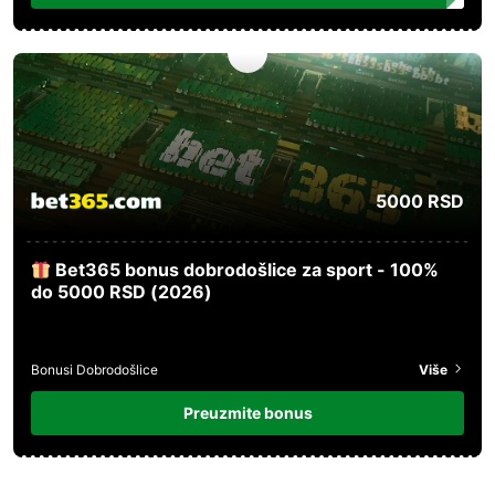
5000 RSD
Bet365 bonus dobrodošlice za sport - 100%
do 5000 RSD (2026)
Bonusi Dobrodošlice
Više
Preuzmite bonus