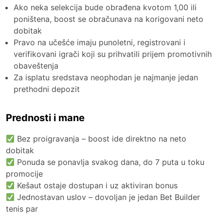
Ako neka selekcija bude obrađena kvotom 1,00 ili
poništena, boost se obračunava na korigovani neto
dobitak
Pravo na učešće imaju punoletni, registrovani i
verifikovani igrači koji su prihvatili prijem promotivnih
obaveštenja
Za isplatu sredstava neophodan je najmanje jedan
prethodni depozit
Prednosti i mane
Bez proigravanja – boost ide direktno na neto
dobitak
Ponuda se ponavlja svakog dana, do 7 puta u toku
promocije
Kešaut ostaje dostupan i uz aktiviran bonus
Jednostavan uslov – dovoljan je jedan Bet Builder
tenis par