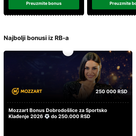
Preuzmite bonus
Preuzmite b
Najbolji bonusi iz RB-a
250 000 RSD
Mozzart Bonus Dobrodošlice za Sportsko
Klađenje 2026
do 250.000 RSD