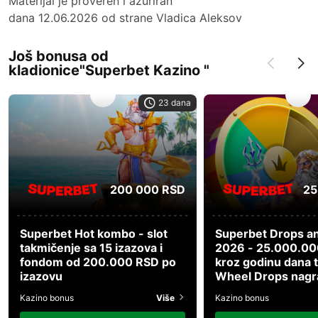
Materijal je proveren i ažuriran
dana 12.06.2026 od strane Vladica Aleksov
Još bonusa od
kladionice"Superbet Kazino "
23 dana
200 000 RSD
25
Superbet Hot kombo - slot
Superbet Drops a
takmičenje sa 15 izazova i
2026 - 25.000.0
fondom od 200.000 RSD po
kroz godinu dana t
izazovu
Wheel Drops nagr
Kazino bonus
Više
Kazino bonus