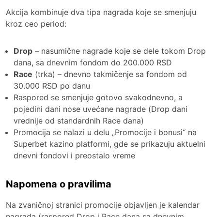
Akcija kombinuje dva tipa nagrada koje se smenjuju
kroz ceo period:
Drop
– nasumične nagrade koje se dele tokom Drop
dana, sa dnevnim fondom do 200.000 RSD
Race
(trka) – dnevno takmičenje sa fondom od
30.000 RSD po danu
Raspored se smenjuje gotovo svakodnevno, a
pojedini dani nose uvećane nagrade (Drop dani
vrednije od standardnih Race dana)
Promocija se nalazi u delu „Promocije i bonusi“ na
Superbet kazino platformi, gde se prikazuju aktuelni
dnevni fondovi i preostalo vreme
Napomena o pravilima
Na zvaničnoj stranici promocije objavljen je kalendar
nagrada (raspored Drop i Race dana sa dnevnim