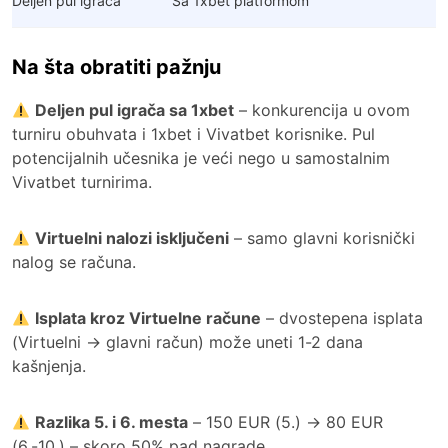
Deljen pul igrača
Sa 1xbet platformom
Na šta obratiti pažnju
Deljen pul igrača sa 1xbet
– konkurencija u ovom
turniru obuhvata i 1xbet i Vivatbet korisnike. Pul
potencijalnih učesnika je veći nego u samostalnim
Vivatbet turnirima.
Virtuelni nalozi isključeni
– samo glavni korisnički
nalog se računa.
Isplata kroz Virtuelne račune
– dvostepena isplata
(Virtuelni → glavni račun) može uneti 1-2 dana
kašnjenja.
Razlika 5. i 6. mesta
– 150 EUR (5.) → 80 EUR
(6.-10.) – skoro 50% pad nagrade.