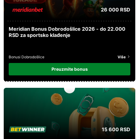
26 000 RSD
Meridian Bonus Dobrodošlice 2026 - do 22.000
RSD za sportsko klađenje
Bonusi Dobrodošlice
Više
Preuzmite bonus
15 600 RSD