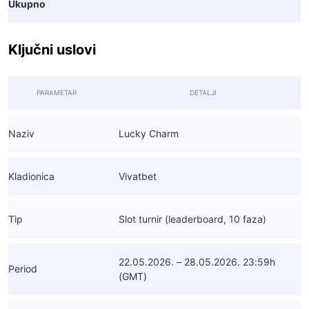
Ukupno
Ključni uslovi
PARAMETAR
DETALJI
Naziv
Lucky Charm
Kladionica
Vivatbet
Tip
Slot turnir (leaderboard, 10 faza)
22.05.2026. – 28.05.2026. 23:59h
Period
(GMT)