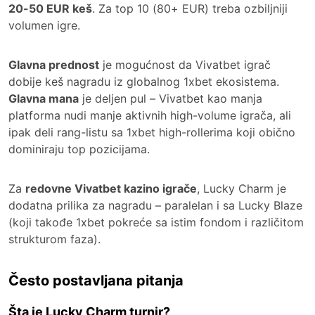
20-50 EUR keš
. Za top 10 (80+ EUR) treba ozbiljniji
volumen igre.
Glavna prednost
je mogućnost da Vivatbet igrač
dobije keš nagradu iz globalnog 1xbet ekosistema.
Glavna mana
je deljen pul – Vivatbet kao manja
platforma nudi manje aktivnih high-volume igrača, ali
ipak deli rang-listu sa 1xbet high-rollerima koji obično
dominiraju top pozicijama.
Za
redovne Vivatbet kazino igrače
, Lucky Charm je
dodatna prilika za nagradu – paralelan i sa Lucky Blaze
(koji takođe 1xbet pokreće sa istim fondom i različitom
strukturom faza).
Često postavljana pitanja
Šta je Lucky Charm turnir?