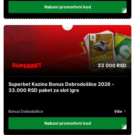
Nabavi promotivni kod
33 000 RSD
Superbet Kazino Bonus Dobrodošlice 2026 -
33.000 RSD paket za slot igre
Bonusi Dobrodošlice
Više
Nabavi promotivni kod