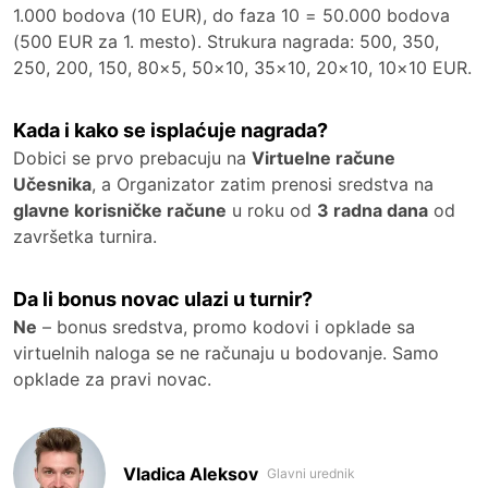
1.000 bodova (10 EUR), do faza 10 = 50.000 bodova
(500 EUR za 1. mesto). Strukura nagrada: 500, 350,
250, 200, 150, 80×5, 50×10, 35×10, 20×10, 10×10 EUR.
Kada i kako se isplaćuje nagrada?
Dobici se prvo prebacuju na
Virtuelne račune
Učesnika
, a Organizator zatim prenosi sredstva na
glavne korisničke račune
u roku od
3 radna dana
od
završetka turnira.
Da li bonus novac ulazi u turnir?
Ne
– bonus sredstva, promo kodovi i opklade sa
virtuelnih naloga se ne računaju u bodovanje. Samo
opklade za pravi novac.
Vladica Aleksov
Glavni urednik