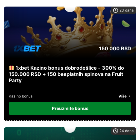
23 dana
150 000 RSD
1xbet Kazino bonus dobrodošlice - 300% do
150.000 RSD + 150 besplatnih spinova na Fruit
Party
Kazino bonus
Više
Preuzmite bonus
24 dana