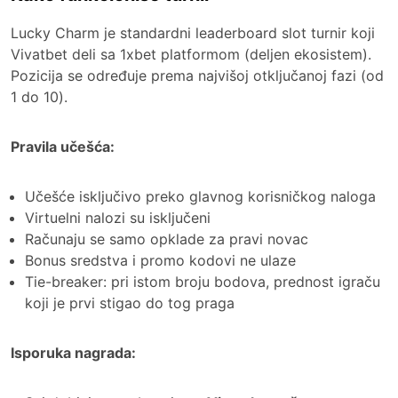
Lucky Charm je standardni leaderboard slot turnir koji
Vivatbet deli sa 1xbet platformom (deljen ekosistem).
Pozicija se određuje prema najvišoj otključanoj fazi (od
1 do 10).
Pravila učešća:
Učešće isključivo preko glavnog korisničkog naloga
Virtuelni nalozi su isključeni
Računaju se samo opklade za pravi novac
Bonus sredstva i promo kodovi ne ulaze
Tie-breaker: pri istom broju bodova, prednost igraču
koji je prvi stigao do tog praga
Isporuka nagrada: