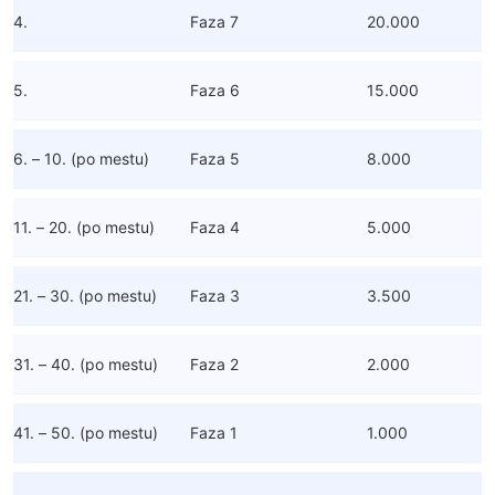
4.
Faza 7
20.000
5.
Faza 6
15.000
6. – 10. (po mestu)
Faza 5
8.000
11. – 20. (po mestu)
Faza 4
5.000
21. – 30. (po mestu)
Faza 3
3.500
31. – 40. (po mestu)
Faza 2
2.000
41. – 50. (po mestu)
Faza 1
1.000