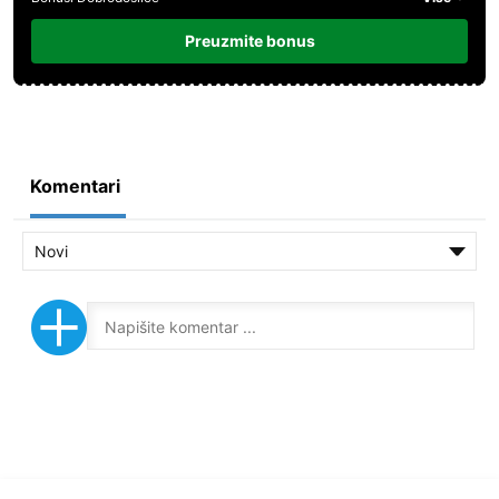
Preuzmite bonus
Komentari
Novi