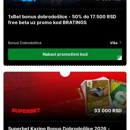
1xBet bonus dobrodošlice - 50% do 17.500 RSD
free beta uz promo kod BRATINGS
Bonusi Dobrodošlice
Više
Nabavi promotivni kod
33 000 RSD
Superbet Kazino Bonus Dobrodošlice 2026 -