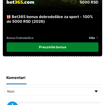
5000 RSD
Bet365 bonus dobrodošlice za sport - 100%
do 5000 RSD (2026)
Bonusi Dobrodošlice
Više
Preuzmite bonus
Komentari
Novi