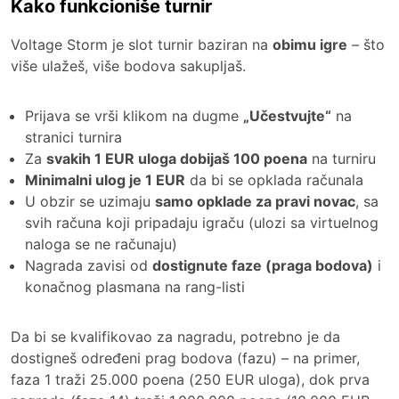
Kako funkcioniše turnir
Voltage Storm je slot turnir baziran na
obimu igre
– što
više ulažeš, više bodova sakupljaš.
Prijava se vrši klikom na dugme
„Učestvujte“
na
stranici turnira
Za
svakih 1 EUR uloga dobijaš 100 poena
na turniru
Minimalni ulog je 1 EUR
da bi se opklada računala
U obzir se uzimaju
samo opklade za pravi novac
, sa
svih računa koji pripadaju igraču (ulozi sa virtuelnog
naloga se ne računaju)
Nagrada zavisi od
dostignute faze (praga bodova)
i
konačnog plasmana na rang-listi
Da bi se kvalifikovao za nagradu, potrebno je da
dostigneš određeni prag bodova (fazu) – na primer,
faza 1 traži 25.000 poena (250 EUR uloga), dok prva