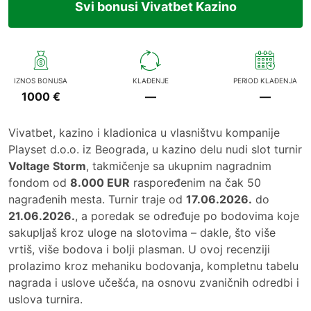
Svi bonusi Vivatbet Kazino
IZNOS BONUSA
KLAĐENJE
PERIOD KLAĐENJA
1000 €
—
—
Vivatbet, kazino i kladionica u vlasništvu kompanije
Playset d.o.o. iz Beograda, u kazino delu nudi slot turnir
Voltage Storm
, takmičenje sa ukupnim nagradnim
fondom od
8.000 EUR
raspoređenim na čak 50
nagrađenih mesta. Turnir traje od
17.06.2026.
do
21.06.2026.
, a poredak se određuje po bodovima koje
sakupljaš kroz uloge na slotovima – dakle, što više
vrtiš, više bodova i bolji plasman. U ovoj recenziji
prolazimo kroz mehaniku bodovanja, kompletnu tabelu
nagrada i uslove učešća, na osnovu zvaničnih odredbi i
uslova turnira.