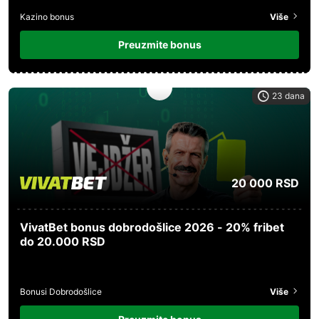
Kazino bonus
Više
Preuzmite bonus
23 dana
20 000 RSD
VivatBet bonus dobrodošlice 2026 - 20% fribet
do 20.000 RSD
Bonusi Dobrodošlice
Više