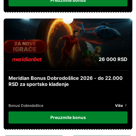
Preuzmite bonus
26 000 RSD
Meridian Bonus Dobrodošlice 2026 - do 22.000
RSD za sportsko klađenje
Bonusi Dobrodošlice
Više
Preuzmite bonus