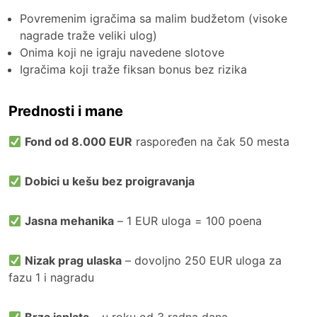
Povremenim igračima sa malim budžetom (visoke
nagrade traže veliki ulog)
Onima koji ne igraju navedene slotove
Igračima koji traže fiksan bonus bez rizika
Prednosti i mane
Fond od 8.000 EUR
raspoređen na čak 50 mesta
Dobici u kešu bez proigravanja
Jasna mehanika
– 1 EUR uloga = 100 poena
Nizak prag ulaska
– dovoljno 250 EUR uloga za
fazu 1 i nagradu