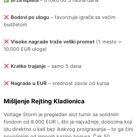
Brza isplata
– u roku od 3 radna dana
Bodovi po ulogu
– favorizuje igrače sa većim
budžetom
Visoke nagrade traže veliki promet
(1. mesto =
10.000 EUR uloga)
Kratko trajanje
– samo 5 dana
Nagrade u EUR
– vrednost zavisi od kursa
Mišljenje Rejting Kladionica
Voltage Storm je pregledan slot turnir sa solidnim
fondom od 8.000 EUR i, što je najvažnije, dobicima koji
idu direktno u keš bez ikakvog proigravanja – to ga čini
povoljnijim od mnogih kazino bonusa. Čak 50