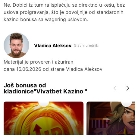
Ne. Dobici iz turnira isplaćuju se direktno u kešu, bez
uslova proigravanja, što je povoljnije od standardnih
kazino bonusa sa wagering uslovom.
Vladica Aleksov
Glavni urednik
Materijal je proveren i ažuriran
dana 16.06.2026 od strane Vladica Aleksov
Još bonusa od
kladionice"Vivatbet Kazino "