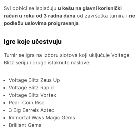
Svi dobici se isplaćuju
u kešu na glavni korisnički
račun u roku od 3 radna dana
od završetka turnira i
ne
podležu uslovima proigravanja
.
Igre koje učestvuju
Turnir se igra na izboru slotova koji uključuje Voltage
Blitz seriju i druge istaknute naslove:
Voltage Blitz Zeus Up
Voltage Blitz Rapid
Voltage Blitz Vortex
Pearl Coin Rise
3 Big Barrels Aztec
Immortal Ways Magic Gems
Brilliant Gems