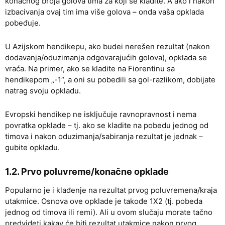
konačnog broja golova tima za koji se kladite. A ako i nakon
izbacivanja ovaj tim ima više golova – onda vaša opklada
pobeđuje.
U Azijskom hendikepu, ako budei nerešen rezultat (nakon
dodavanja/oduzimanja odgovarajućih golova), opklada se
vraća. Na primer, ako se kladite na Fiorentinu sa
hendikepom „-1“, a oni su pobedili sa gol-razlikom, dobijate
natrag svoju opkladu.
Evropski hendikep ne isključuje ravnopravnost i nema
povratka opklade – tj. ako se kladite na pobedu jednog od
timova i nakon oduzimanja/sabiranja rezultat je jednak –
gubite opkladu.
1.2. Prvo poluvreme/konačne opklade
Popularno je i klađenje na rezultat prvog poluvremena/kraja
utakmice. Osnova ove opklade je takođe 1X2 (tj. pobeda
jednog od timova ili remi). Ali u ovom slučaju morate tačno
predvideti kakav će biti rezultat utakmice nakon prvog