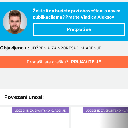
Želite li da budete prvi obavešteni o novim
publikacijama? Pratite Vladica Aleksov
Objavljeno u:
UDŽBENIK ZA SPORTSKO KLAĐENJE
PRIJAVITE JE
Pronašli ste grešku?
Povezani unosi:
UDŽBENIK ZA SPORTSKO KLAĐENJE
UDŽBENIK ZA SPORTSKO KLA