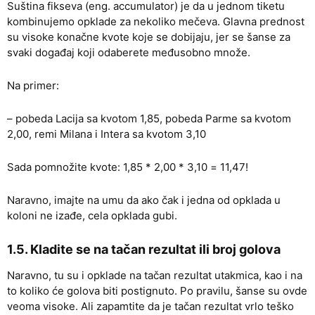
Suština fikseva (eng. accumulator) je da u jednom tiketu
kombinujemo opklade za nekoliko mečeva. Glavna prednost
su visoke konačne kvote koje se dobijaju, jer se šanse za
svaki događaj koji odaberete međusobno množe.
Na primer:
– pobeda Lacija sa kvotom 1,85, pobeda Parme sa kvotom
2,00, remi Milana i Intera sa kvotom 3,10
Sada pomnožite kvote: 1,85 * 2,00 * 3,10 = 11,47!
Naravno, imajte na umu da ako čak i jedna od opklada u
koloni ne izađe, cela opklada gubi.
1.5. Kladite se na tačan rezultat ili broj golova
Naravno, tu su i opklade na tačan rezultat utakmica, kao i na
to koliko će golova biti postignuto. Po pravilu, šanse su ovde
veoma visoke. Ali zapamtite da je tačan rezultat vrlo teško