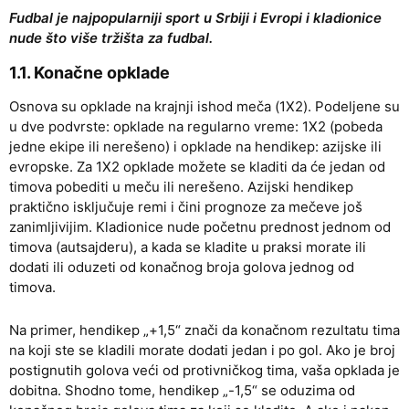
Fudbal je najpopularniji sport u Srbiji i Evropi i kladionice
nude što više tržišta za fudbal.
1.1. Konačne opklade
Osnova su opklade na krajnji ishod meča (1X2). Podeljene su
u dve podvrste: opklade na regularno vreme: 1X2 (pobeda
jedne ekipe ili nerešeno) i opklade na hendikep: azijske ili
evropske. Za 1X2 opklade možete se kladiti da će jedan od
timova pobediti u meču ili nerešeno. Azijski hendikep
praktično isključuje remi i čini prognoze za mečeve još
zanimljivijim. Kladionice nude početnu prednost jednom od
timova (autsajderu), a kada se kladite u praksi morate ili
dodati ili oduzeti od konačnog broja golova jednog od
timova.
Na primer, hendikep „+1,5“ znači da konačnom rezultatu tima
na koji ste se kladili morate dodati jedan i po gol. Ako je broj
postignutih golova veći od protivničkog tima, vaša opklada je
dobitna. Shodno tome, hendikep „-1,5“ se oduzima od