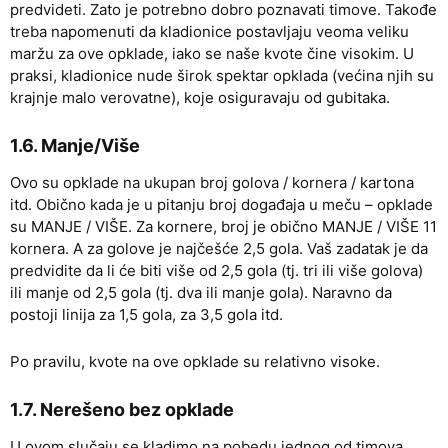
predvideti. Zato je potrebno dobro poznavati timove. Takođe
treba napomenuti da kladionice postavljaju veoma veliku
maržu za ove opklade, iako se naše kvote čine visokim. U
praksi, kladionice nude širok spektar opklada (većina njih su
krajnje malo verovatne), koje osiguravaju od gubitaka.
1.6. Manje/Više
Ovo su opklade na ukupan broj golova / kornera / kartona
itd. Obično kada je u pitanju broj događaja u meču – opklade
su MANJE / VIŠE. Za kornere, broj je obično MANJE / VIŠE 11
kornera. A za golove je najčešće 2,5 gola. Vaš zadatak je da
predvidite da li će biti više od 2,5 gola (tj. tri ili više golova)
ili manje od 2,5 gola (tj. dva ili manje gola). Naravno da
postoji linija za 1,5 gola, za 3,5 gola itd.
Po pravilu, kvote na ove opklade su relativno visoke.
1.7. Nerešeno bez opklade
U ovom slučaju se kladimo na pobedu jednog od timova.