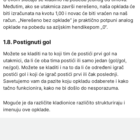
Međutim, ako se utakmica završi nerešeno, naša opklada će
biti izračunata na kvotu 1,00 i novac će biti vraćen na naš
račun. „Nerešeno bez opklade“ je praktično potpuni analog
opklade na pobedu sa azijskim hendikepom „0“.
1.8. Postignuti gol
Možete se kladiti na to koji tim će postići prvi gol na
utakmici, da li će oba tima postići ili samo jedan (gol/gol,
ne/gol). Možete se kladiti i na to da li će određeni igrač
postići gol i koji će igrač postići prvi ili čak poslednji.
Savetujemo vam da pazite koju opkladu odaberete i kako
tačno funkcionira, kako ne bi došlo do nesporazuma.
Moguće je da različite kladionice različito strukturiraju i
imenuju ove opklade.