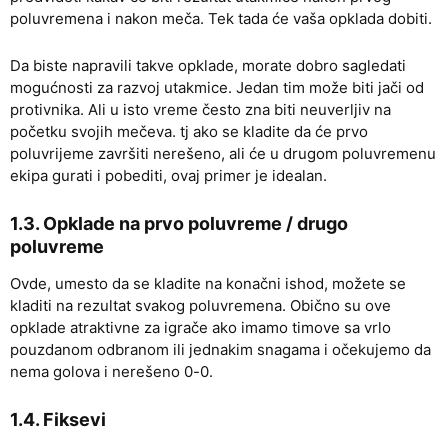
poluvremena i nakon meča. Tek tada će vaša opklada dobiti.
Da biste napravili takve opklade, morate dobro sagledati
mogućnosti za razvoj utakmice. Jedan tim može biti jači od
protivnika. Ali u isto vreme često zna biti neuverljiv na
početku svojih mečeva. tj ako se kladite da će prvo
poluvrijeme završiti nerešeno, ali će u drugom poluvremenu
ekipa gurati i pobediti, ovaj primer je idealan.
1.3. Opklade na prvo poluvreme / drugo
poluvreme
Ovde, umesto da se kladite na konačni ishod, možete se
kladiti na rezultat svakog poluvremena. Obično su ove
opklade atraktivne za igrače ako imamo timove sa vrlo
pouzdanom odbranom ili jednakim snagama i očekujemo da
nema golova i nerešeno 0-0.
1.4. Fiksevi