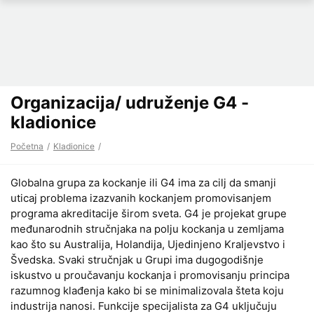
Organizacija/ udruženje G4 -
kladionice
Početna
Kladionice
Globalna grupa za kockanje ili G4 ima za cilj da smanji
uticaj problema izazvanih kockanjem promovisanjem
programa akreditacije širom sveta. G4 je projekat grupe
međunarodnih stručnjaka na polju kockanja u zemljama
kao što su Australija, Holandija, Ujedinjeno Kraljevstvo i
Švedska. Svaki stručnjak u Grupi ima dugogodišnje
iskustvo u proučavanju kockanja i promovisanju principa
razumnog klađenja kako bi se minimalizovala šteta koju
industrija nanosi. Funkcije specijalista za G4 uključuju