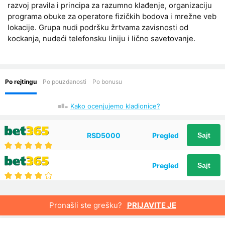
razvoj pravila i principa za razumno klađenje, organizaciju
programa obuke za operatore fizičkih bodova i mrežne veb
lokacije. Grupa nudi podršku žrtvama zavisnosti od
kockanja, nudeći telefonsku liniju i lično savetovanje.
Kako ocenjujemo kladionice?
RSD5000
Pregled
Sajt
Pregled
Sajt
Pronašli ste grešku?
PRIJAVITE JE