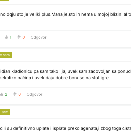
o dqju sto je veliki plus.Mana je,sto ih nema u mojoj blizini al
1
0
Odgovori
v sam
ridian kladionicu pa sam tako i ja, uvek sam zadovoljan sa ponudo
 nekoliko načina i uvek daju dobre bonuse na slot igre.
2
0
Odgovori
 sam
cili su definitivno uplate i isplate preko agenata,i zbog toga cis