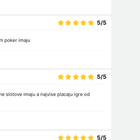
5
/5
em poker imaju
5
/5
e slotove imaju a najvise placaju igre od
5
/5