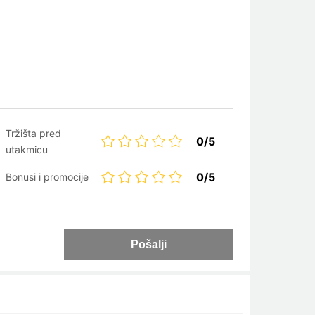
Tržišta pred
0
/5
utakmicu
0
/5
Bonusi i promocije
Pošalji