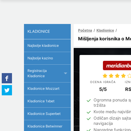
Početna
Kladionice
KLADIONICE
Mišljenja korisnika o M
Najbolje kladionice
Najbolje kazino
Registracija
Kladionice
OCENA IGRAČA
IZ
Kladionice Mozzart
5/5
R
Ogromna ponuda sp
Kladionice 1xbet
tržišta
Kvote među najvišim
Kladionice Superbet
Odličan dizajn sajta 
navigacija
Kladionice Betwinner
Napredne funkciona