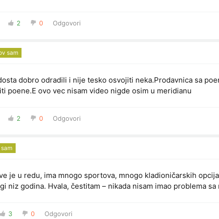
2
0
Odgovori
ov sam
sta dobro odradili i nije tesko osvojiti neka.Prodavnica sa poen
piti poene.E ovo vec nisam video nigde osim u meridianu
2
0
Odgovori
 sam
e je u redu, ima mnogo sportova, mnogo kladioničarskih opcija,
i niz godina. Hvala, čestitam – nikada nisam imao problema sa 
3
0
Odgovori