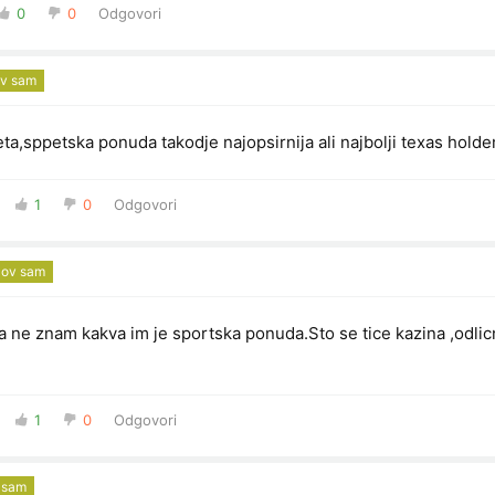
0
0
Odgovori
v sam
keta,sppetska ponuda takodje najopsirnija ali najbolji texas hold
1
0
Odgovori
ov sam
 ne znam kakva im je sportska ponuda.Sto se tice kazina ,odlicn
1
0
Odgovori
 sam