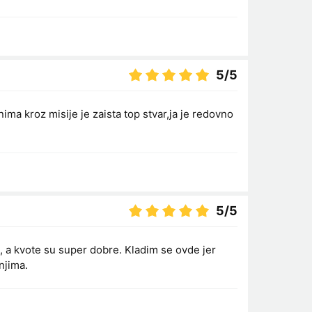
5
/5
ima kroz misije je zaista top stvar,ja je redovno
5
/5
 a kvote su super dobre. Kladim se ovde jer
njima.