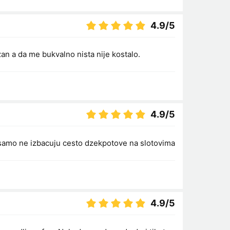
4.9
/5
zan a da me bukvalno nista nije kostalo.
4.9
/5
ro samo ne izbacuju cesto dzekpotove na slotovima
4.9
/5