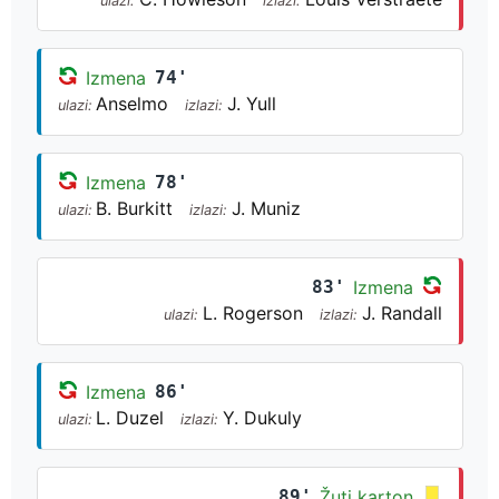
ulazi:
izlazi:
Izmena
74'
Anselmo
J. Yull
ulazi:
izlazi:
Izmena
78'
B. Burkitt
J. Muniz
ulazi:
izlazi:
83'
Izmena
L. Rogerson
J. Randall
ulazi:
izlazi:
Izmena
86'
L. Duzel
Y. Dukuly
ulazi:
izlazi:
89'
Žuti karton