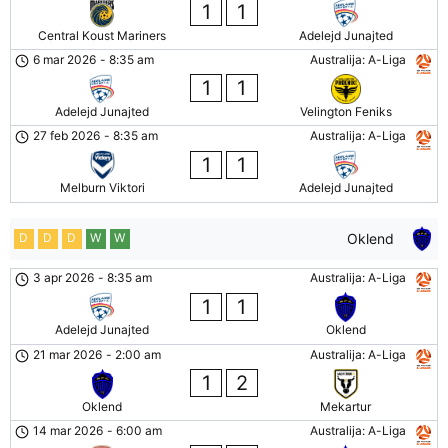
1
1
Central Koust Mariners
Adelejd Junajted
6 mar 2026
-
8:35 am
Australija: A-Liga
1
1
Adelejd Junajted
Velington Feniks
27 feb 2026
-
8:35 am
Australija: A-Liga
1
1
Melburn Viktori
Adelejd Junajted
D
D
D
W
W
Oklend
3 apr 2026
-
8:35 am
Australija: A-Liga
1
1
Adelejd Junajted
Oklend
21 mar 2026
-
2:00 am
Australija: A-Liga
1
2
Oklend
Mekartur
14 mar 2026
-
6:00 am
Australija: A-Liga