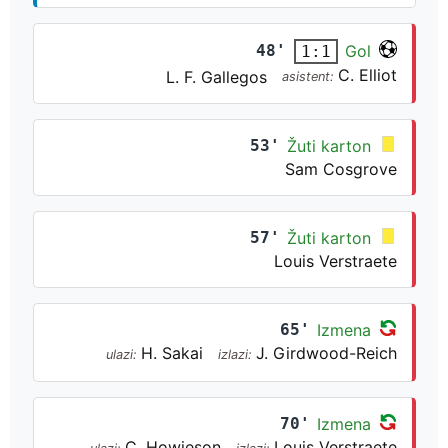
48'
Gol
1:1
C. Elliot
L. F. Gallegos
asistent:
53'
Žuti karton
Sam Cosgrove
57'
Žuti karton
Louis Verstraete
65'
Izmena
H. Sakai
J. Girdwood-Reich
ulazi:
izlazi:
70'
Izmena
C. Howieson
Louis Verstraete