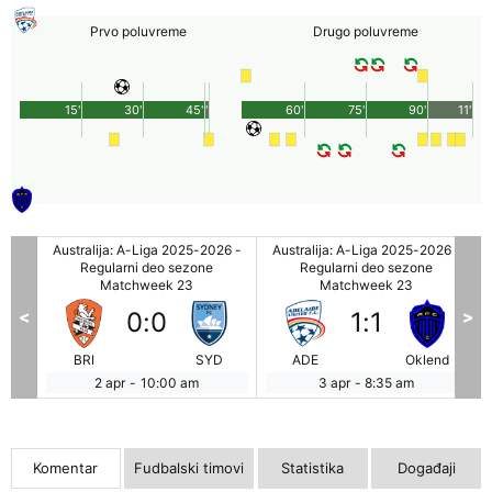
Prvo poluvreme
Drugo poluvreme
15'
30'
45'
1'
60'
75'
90'
11'
26 -
Australija: A-Liga 2025-2026 -
Australija: A-Liga 2025-2026 -
Regularni deo sezone
Regularni deo sezone
Matchweek 23
Matchweek 23
<
>
0
:
0
1
:
1
W
BRI
SYD
ADE
Oklend
2 apr
-
10:00 am
3 apr
-
8:35 am
Komentar
Fudbalski timovi
Statistika
Događaji