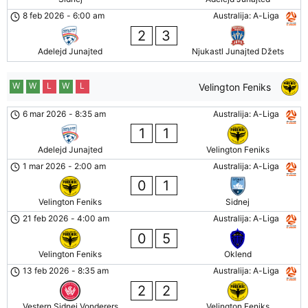
8 feb 2026
-
6:00 am
Australija: A-Liga
2
3
Adelejd Junajted
Njukastl Junajted Džets
W
W
L
W
L
Velington Feniks
6 mar 2026
-
8:35 am
Australija: A-Liga
1
1
Adelejd Junajted
Velington Feniks
1 mar 2026
-
2:00 am
Australija: A-Liga
0
1
Velington Feniks
Sidnej
21 feb 2026
-
4:00 am
Australija: A-Liga
0
5
Velington Feniks
Oklend
13 feb 2026
-
8:35 am
Australija: A-Liga
2
2
Vestern Sidnej Vonderers
Velington Feniks