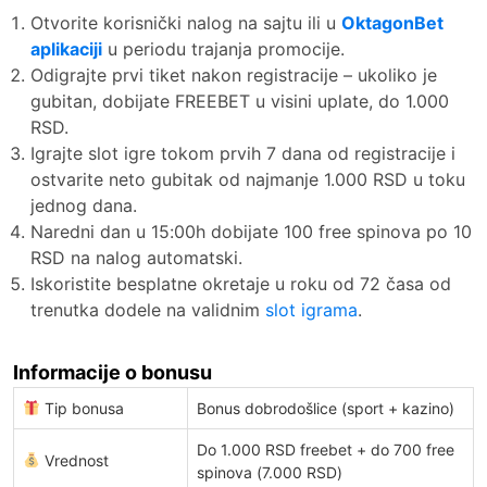
Otvorite korisnički nalog na sajtu ili u
OktagonBet
aplikaciji
u periodu trajanja promocije.
Odigrajte prvi tiket nakon registracije – ukoliko je
gubitan, dobijate FREEBET u visini uplate, do 1.000
RSD.
Igrajte slot igre tokom prvih 7 dana od registracije i
ostvarite neto gubitak od najmanje 1.000 RSD u toku
jednog dana.
Naredni dan u 15:00h dobijate 100 free spinova po 10
RSD na nalog automatski.
Iskoristite besplatne okretaje u roku od 72 časa od
trenutka dodele na validnim
slot igrama
.
Informacije o bonusu
Tip bonusa
Bonus dobrodošlice (sport + kazino)
Do 1.000 RSD freebet + do 700 free
Vrednost
spinova (7.000 RSD)