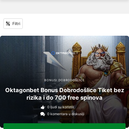
Filtri
BONUSI DOBRODOŠLICE
Oktagonbet Bonus Dobrodošlice Tiket bez
rizika i do 700 free spinova
0 ljudi su koristili
0 komentara u diskusiji