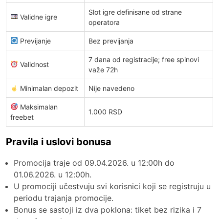
Slot igre definisane od strane
Validne igre
operatora
Previjanje
Bez previjanja
7 dana od registracije; free spinovi
Validnost
važe 72h
Minimalan depozit
Nije navedeno
Maksimalan
1.000 RSD
freebet
Pravila i uslovi bonusa
Promocija traje od 09.04.2026. u 12:00h do
01.06.2026. u 12:00h.
U promociji učestvuju svi korisnici koji se registruju u
periodu trajanja promocije.
Bonus se sastoji iz dva poklona: tiket bez rizika i 7