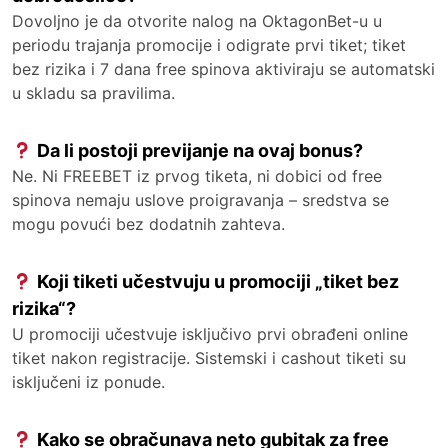
Dovoljno je da otvorite nalog na OktagonBet-u u
periodu trajanja promocije i odigrate prvi tiket; tiket
bez rizika i 7 dana free spinova aktiviraju se automatski
u skladu sa pravilima.
Da li postoji previjanje na ovaj bonus?
Ne. Ni FREEBET iz prvog tiketa, ni dobici od free
spinova nemaju uslove proigravanja – sredstva se
mogu povući bez dodatnih zahteva.
Koji tiketi učestvuju u promociji „tiket bez
rizika“?
U promociji učestvuje isključivo prvi obrađeni online
tiket nakon registracije. Sistemski i cashout tiketi su
isključeni iz ponude.
Kako se obračunava neto gubitak za free