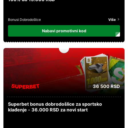
Bonusi Dobrodošlice
Više
Nabavi promotivni kod
36 500 RSD
Superbet bonus dobrodošlice za sportsko
klađenje - 36.000 RSD za novi start