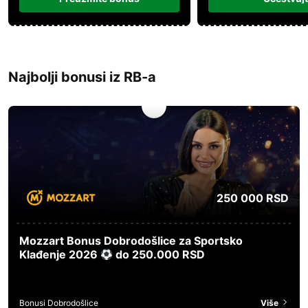
Najbolji bonusi iz RB-a
250 000 RSD
Mozzart Bonus Dobrodošlice za Sportsko
Klađenje 2026
do 250.000 RSD
Bonusi Dobrodošlice
Više