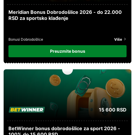
Meridian Bonus Dobrodošlice 2026 - do 22.000
RSD za sportsko klađenje
Bonusi Dobrodošlice
Više
Preuzmite bonus
15 600 RSD
BetWinner bonus dobrodošlice za sport 2026 -
100% do 15.600 RSD