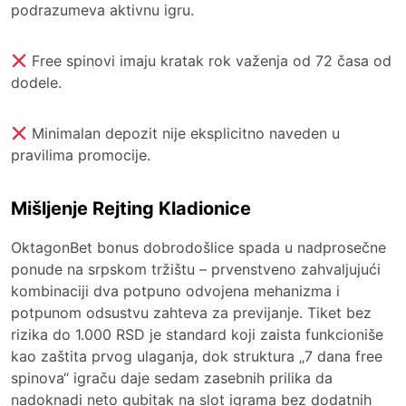
podrazumeva aktivnu igru.
Free spinovi imaju kratak rok važenja od 72 časa od
dodele.
Minimalan depozit nije eksplicitno naveden u
pravilima promocije.
Mišljenje Rejting Kladionice
OktagonBet bonus dobrodošlice spada u nadprosečne
ponude na srpskom tržištu – prvenstveno zahvaljujući
kombinaciji dva potpuno odvojena mehanizma i
potpunom odsustvu zahteva za previjanje. Tiket bez
rizika do 1.000 RSD je standard koji zaista funkcioniše
kao zaštita prvog ulaganja, dok struktura „7 dana free
spinova“ igraču daje sedam zasebnih prilika da
nadoknadi neto gubitak na slot igrama bez dodatnih