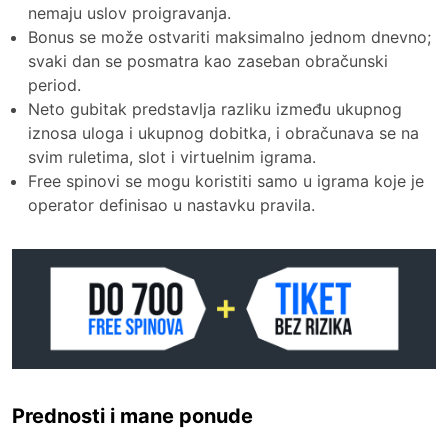
nemaju uslov proigravanja.
Bonus se može ostvariti maksimalno jednom dnevno;
svaki dan se posmatra kao zaseban obračunski
period.
Neto gubitak predstavlja razliku između ukupnog
iznosa uloga i ukupnog dobitka, i obračunava se na
svim ruletima, slot i virtuelnim igrama.
Free spinovi se mogu koristiti samo u igrama koje je
operator definisao u nastavku pravila.
Prednosti i mane ponude