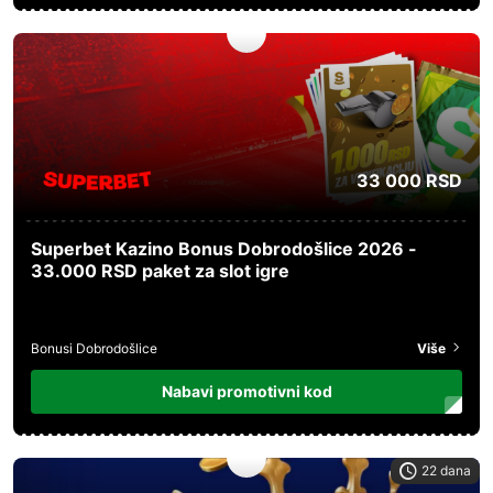
33 000 RSD
Superbet Kazino Bonus Dobrodošlice 2026 -
33.000 RSD paket za slot igre
Bonusi Dobrodošlice
Više
Nabavi promotivni kod
22 dana