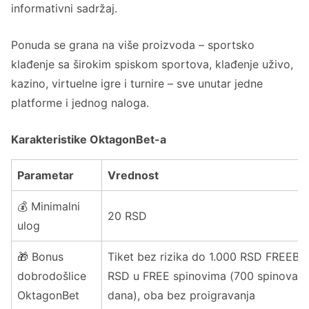
informativni sadržaj.
Ponuda se grana na više proizvoda – sportsko
klađenje sa širokim spiskom sportova, klađenje uživo,
kazino, virtuelne igre i turnire – sve unutar jedne
platforme i jednog naloga.
Karakteristike OktagonBet-a
Parametar
Vrednost
💰 Minimalni
20 RSD
ulog
🎁 Bonus
Tiket bez rizika do 1.000 RSD FREEBE
dobrodošlice
RSD u FREE spinovima (700 spinova ×
OktagonBet
dana), oba bez proigravanja