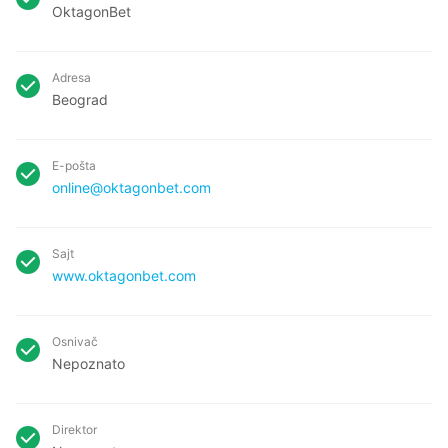
OktagonBet
aplikacija
FAQ / Često postavljana
Načini plaćanja
pitanja
Podrška
Recenzija proizvoda
Sigurnost
Beograd
online@oktagonbet.com
www.oktagonbet.com
Nepoznato