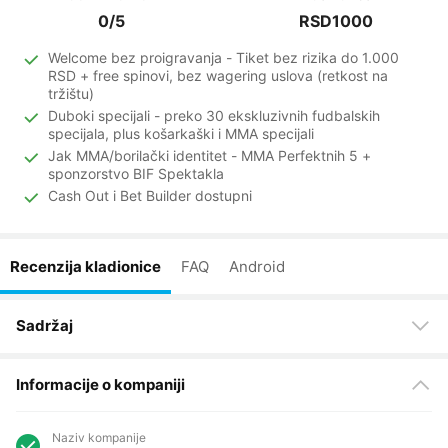
0/5
RSD1000
Welcome bez proigravanja - Tiket bez rizika do 1.000
RSD + free spinovi, bez wagering uslova (retkost na
tržištu)
Duboki specijali - preko 30 ekskluzivnih fudbalskih
specijala, plus košarkaški i MMA specijali
Jak MMA/borilački identitet - MMA Perfektnih 5 +
sponzorstvo BIF Spektakla
Cash Out i Bet Builder dostupni
Recenzija kladionice
FAQ
Android
Sadržaj
Informacije o kompaniji
Licence (1)
Informacije o kompaniji
Pregled kompanije
Istorija ocena
Bonusi i promocije
Prednosti i mane
Dostupnost odeljaka i
Ocene (0)