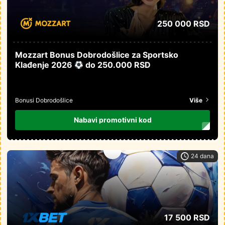
250 000 RSD
Mozzart Bonus Dobrodošlice za Sportsko
Klađenje 2026
do 250.000 RSD
Bonusi Dobrodošlice
Više
Nabavi promotivni kod
24 dana
17 500 RSD