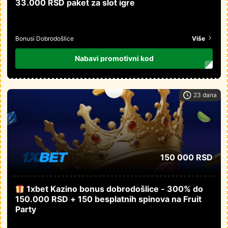
33.000 RSD paket za slot igre
Bonusi Dobrodošlice
Više
Nabavi promotivni kod
23 dana
150 000 RSD
1xbet Kazino bonus dobrodošlice - 300% do
150.000 RSD + 150 besplatnih spinova na Fruit
Party