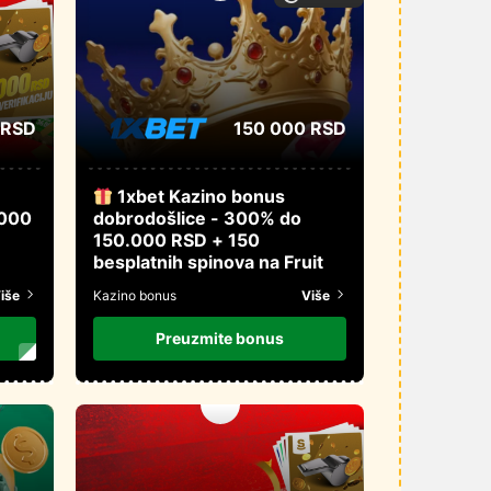
 RSD
150 000 RSD
1xbet Kazino bonus
.000
dobrodošlice - 300% do
150.000 RSD + 150
besplatnih spinova na Fruit
Party
iše
Kazino bonus
Više
Preuzmite bonus